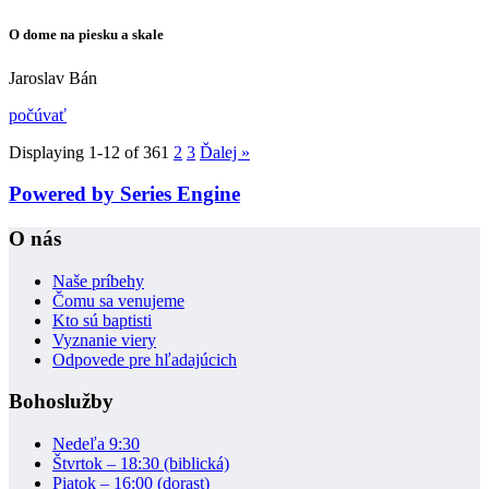
O dome na piesku a skale
Jaroslav Bán
počúvať
Displaying 1-12 of 36
1
2
3
Ďalej
»
Powered by Series Engine
O nás
Naše príbehy
Čomu sa venujeme
Kto sú baptisti
Vyznanie viery
Odpovede pre hľadajúcich
Bohoslužby
Nedeľa 9:30
Štvrtok – 18:30 (biblická)
Piatok – 16:00 (dorast)