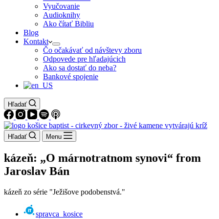
Vyučovanie
Audioknihy
Ako čítať Bibliu
Blog
Kontakt
Čo očakávať od návštevy zboru
Odpovede pre hľadajúcich
Ako sa dostať do neba?
Bankové spojenie
Hľadať
Hľadať
Menu
kázeň: „O márnotratnom synovi“ from
Jaroslav Bán
kázeň zo série "Ježišove podobenstvá."
spravca_kosice