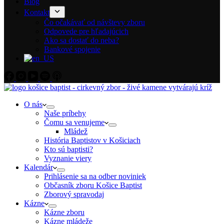
Blog
Kontakt
Čo očakávať od návštevy zboru
Odpovede pre hľadajúcich
Ako sa dostať do neba?
Bankové spojenie
O nás
Naše príbehy
Čomu sa venujeme
Mládež
História Baptistov v Košiciach
Kto sú baptisti?
Vyznanie viery
Kalendár
Prihlásenie sa na odber noviniek
Občasník zboru Košice Baptist
Zborový spravodaj
Kázne
Kázne zboru
Kázne mládeže