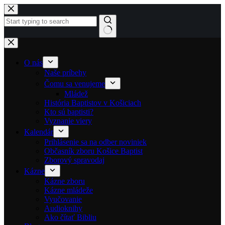
Skip to content
No results
O nás
Naše príbehy
Čomu sa venujeme
Mládež
História Baptistov v Košiciach
Kto sú baptisti?
Vyznanie viery
Kalendár
Prihlásenie sa na odber noviniek
Občasník zboru Košice Baptist
Zborový spravodaj
Kázne
Kázne zboru
Kázne mládeže
Vyučovanie
Audioknihy
Ako čítať Bibliu