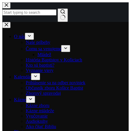
Skip to content
No results
O nás
Naše príbehy
Čomu sa venujeme
Mládež
História Baptistov v Košiciach
Kto sú baptisti?
Vyznanie viery
Kalendár
Prihlásenie sa na odber noviniek
Občasník zboru Košice Baptist
Zborový spravodaj
Kázne
Kázne zboru
Kázne mládeže
Vyučovanie
Audioknihy
Ako čítať Bibliu