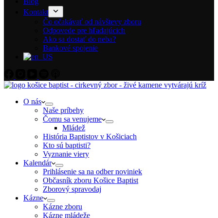
Blog
Kontakt
Čo očakávať od návštevy zboru
Odpovede pre hľadajúcich
Ako sa dostať do neba?
Bankové spojenie
O nás
Naše príbehy
Čomu sa venujeme
Mládež
História Baptistov v Košiciach
Kto sú baptisti?
Vyznanie viery
Kalendár
Prihlásenie sa na odber noviniek
Občasník zboru Košice Baptist
Zborový spravodaj
Kázne
Kázne zboru
Kázne mládeže