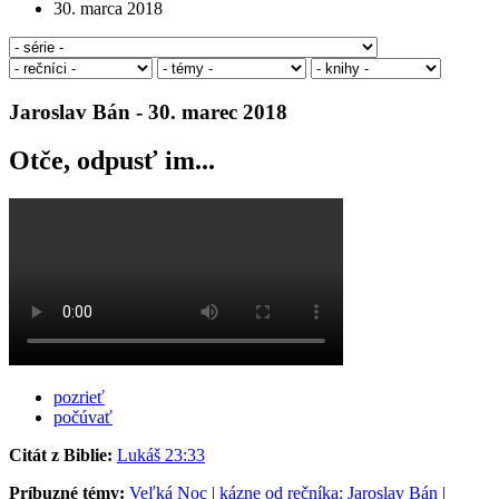
30. marca 2018
Jaroslav Bán - 30. marec 2018
Otče, odpusť im...
pozrieť
počúvať
Citát z Biblie:
Lukáš 23:33
Príbuzné témy:
Veľká Noc
|
kázne od rečníka: Jaroslav Bán
|