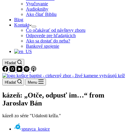
Vyučovanie
Audioknihy
Ako čítať Bibliu
Blog
Kontakt
Čo očakávať od návštevy zboru
Odpovede pre hľadajúcich
Ako sa dostať do neba?
Bankové spojenie
Hľadať
Hľadať
Menu
kázeň: „Otče, odpusť im…“ from
Jaroslav Bán
kázeň zo série "Udalosti kríža."
spravca_kosice