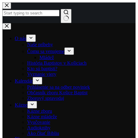
Skip to content
No results
O nás
Naše príbehy
Čomu sa venujeme
Mládež
História Baptistov v Košiciach
Kto sú baptisti?
Vyznanie viery
Kalendár
Prihlásenie sa na odber noviniek
Občasník zboru Košice Baptist
Zborový spravodaj
Kázne
Kázne zboru
Kázne mládeže
Vyučovanie
Audioknihy
Ako čítať Bibliu