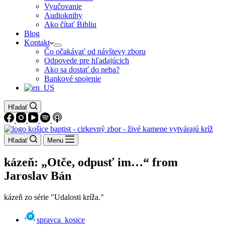
Vyučovanie
Audioknihy
Ako čítať Bibliu
Blog
Kontakt
Čo očakávať od návštevy zboru
Odpovede pre hľadajúcich
Ako sa dostať do neba?
Bankové spojenie
Hľadať
Hľadať
Menu
kázeň: „Otče, odpusť im…“ from
Jaroslav Bán
kázeň zo série "Udalosti kríža."
spravca_kosice