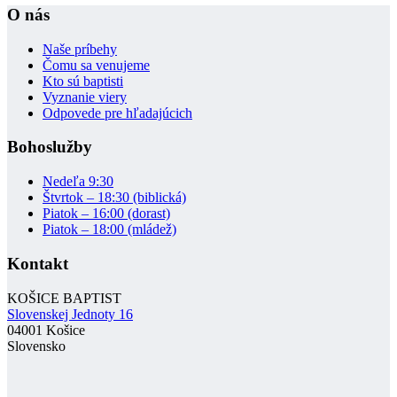
O nás
Naše príbehy
Čomu sa venujeme
Kto sú baptisti
Vyznanie viery
Odpovede pre hľadajúcich
Bohoslužby
Nedeľa 9:30
Štvrtok – 18:30 (biblická)
Piatok – 16:00 (dorast)
Piatok – 18:00 (mládež)
Kontakt
KOŠICE BAPTIST
Slovenskej Jednoty 16
04001 Košice
Slovensko