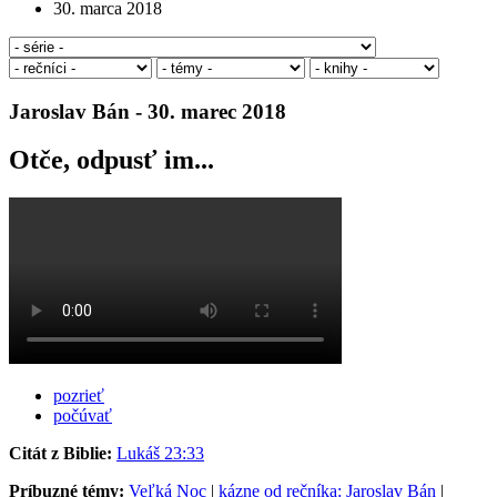
30. marca 2018
Jaroslav Bán - 30. marec 2018
Otče, odpusť im...
pozrieť
počúvať
Citát z Biblie:
Lukáš 23:33
Príbuzné témy:
Veľká Noc
|
kázne od rečníka: Jaroslav Bán
|