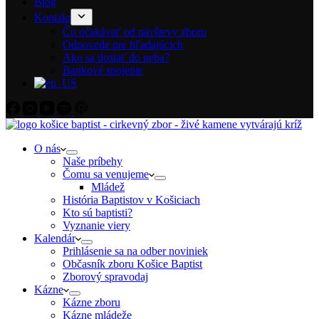
Blog
Kontakt
Čo očakávať od návštevy zboru
Odpovede pre hľadajúcich
Ako sa dostať do neba?
Bankové spojenie
O nás
Naše príbehy
Čomu sa venujeme
Mládež
História Baptistov v Košiciach
Kto sú baptisti?
Vyznanie viery
Kalendár
Prihlásenie sa na odber noviniek
Občasník zboru Košice Baptist
Zborový spravodaj
Kázne
Kázne zboru
Kázne mládeže