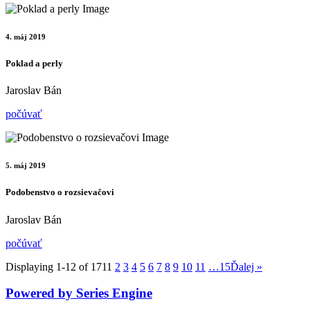
4. máj 2019
Poklad a perly
Jaroslav Bán
počúvať
5. máj 2019
Podobenstvo o rozsievačovi
Jaroslav Bán
počúvať
Displaying 1-12 of 171
1
2
3
4
5
6
7
8
9
10
11
…15
Ďalej
»
Powered by Series Engine