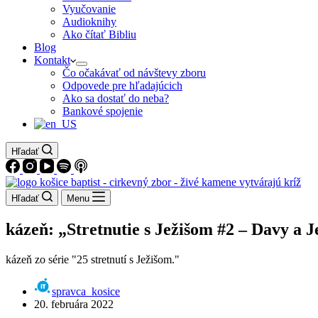
Vyučovanie
Audioknihy
Ako čítať Bibliu
Blog
Kontakt
Čo očakávať od návštevy zboru
Odpovede pre hľadajúcich
Ako sa dostať do neba?
Bankové spojenie
Hľadať
Hľadať
Menu
kázeň: „Stretnutie s Ježišom #2 – Davy a 
kázeň zo série "25 stretnutí s Ježišom."
spravca_kosice
20. februára 2022