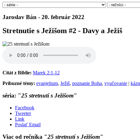
Jaroslav Bán - 20. február 2022
Stretnutie s Ježišom #2 - Davy a Ježiš
Citát z Biblie:
Marek 2:1-12
Príbuzné témy:
evanjelium
,
Ježiš
,
poznanie Boha
,
vyučovanie
|
kázn
séria: "
25 stretnutí s Ježišom
"
Facebook
Tweeter
Link
Poslať Email
Viac od rečníka "
25 stretnutí s Ježišom
"