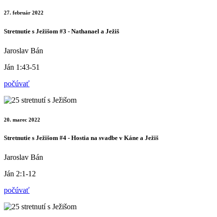
27. február 2022
Stretnutie s Ježišom #3 - Nathanael a Ježiš
Jaroslav Bán
Ján 1:43-51
počúvať
20. marec 2022
Stretnutie s Ježišom #4 - Hostia na svadbe v Káne a Ježiš
Jaroslav Bán
Ján 2:1-12
počúvať