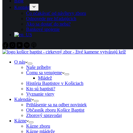
Blog
Kontakt
Čo očakávať od návštevy zboru
Odpovede pre hľadajúcich
Ako sa dostať do neba?
Bankové spojenie
O nás
Naše príbehy
Čomu sa venujeme
Mládež
História Baptistov v Košiciach
Kto sú baptisti?
Vyznanie viery
Kalendár
Prihlásenie sa na odber noviniek
Občasník zboru Košice Baptist
Zborový spravodaj
Kázne
Kázne zboru
Kázne mládeže