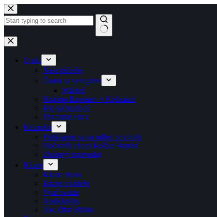
Skip to content
No results
O nás
Naše príbehy
Čomu sa venujeme
Mládež
História Baptistov v Košiciach
Kto sú baptisti?
Vyznanie viery
Kalendár
Prihlásenie sa na odber noviniek
Občasník zboru Košice Baptist
Zborový spravodaj
Kázne
Kázne zboru
Kázne mládeže
Vyučovanie
Audioknihy
Ako čítať Bibliu