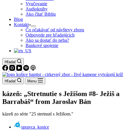
Vyučovanie
Audioknihy
Ako čítať Bibliu
Blog
Kontakt
Čo očakávať od návštevy zboru
Odpovede pre hľadajúcich
Ako sa dostať do neba?
Bankové spojenie
Hľadať
Hľadať
Menu
kázeň: „Stretnutie s Ježišom #8- Ježiš a
Barrabáš“ from Jaroslav Bán
kázeň zo série "25 stretnutí s Ježišom."
spravca_kosice