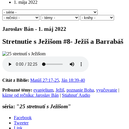
1. mája 2022
Jaroslav Bán - 1. máj 2022
Stretnutie s Ježišom #8- Ježiš a Barrabáš
Citát z Biblie:
Matúš 27:17-25
,
Ján 18:39-40
Príbuzné témy:
evanjelium
,
Ježiš
,
poznanie Boha
,
vyučovanie
|
kázne od rečníka: Jaroslav Bán
|
Stiahnuť Audio
séria: "
25 stretnutí s Ježišom
"
Facebook
Tweeter
Link