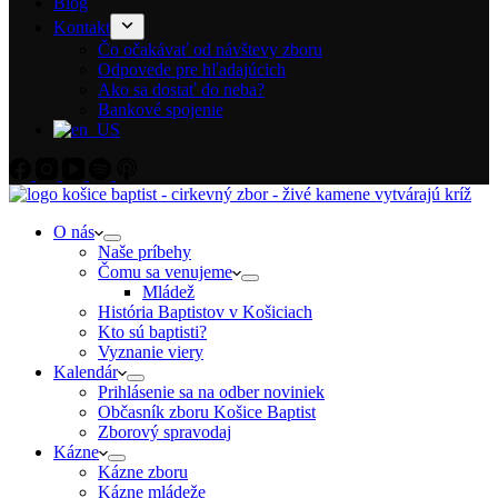
Blog
Kontakt
Čo očakávať od návštevy zboru
Odpovede pre hľadajúcich
Ako sa dostať do neba?
Bankové spojenie
O nás
Naše príbehy
Čomu sa venujeme
Mládež
História Baptistov v Košiciach
Kto sú baptisti?
Vyznanie viery
Kalendár
Prihlásenie sa na odber noviniek
Občasník zboru Košice Baptist
Zborový spravodaj
Kázne
Kázne zboru
Kázne mládeže