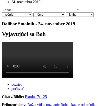
24. novembra 2019
Dalibor Smolník - 24. november 2019
Vyjavujúci sa Boh
pozrieť
počúvať
Citát z Biblie:
Exodus 7:1-25
Príbuzné témy:
Božia vôľa
,
poznanie Boha
|
kázne od rečníka: