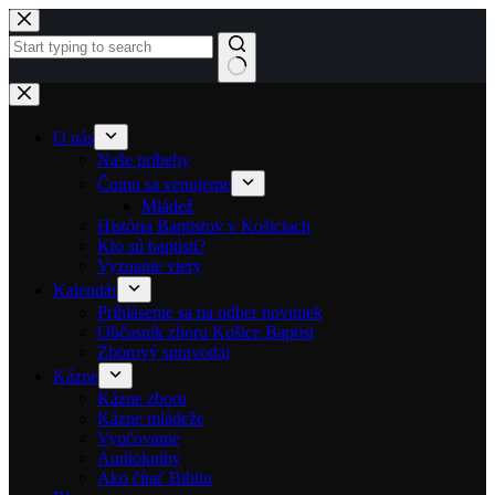
Skip to content
No results
O nás
Naše príbehy
Čomu sa venujeme
Mládež
História Baptistov v Košiciach
Kto sú baptisti?
Vyznanie viery
Kalendár
Prihlásenie sa na odber noviniek
Občasník zboru Košice Baptist
Zborový spravodaj
Kázne
Kázne zboru
Kázne mládeže
Vyučovanie
Audioknihy
Ako čítať Bibliu