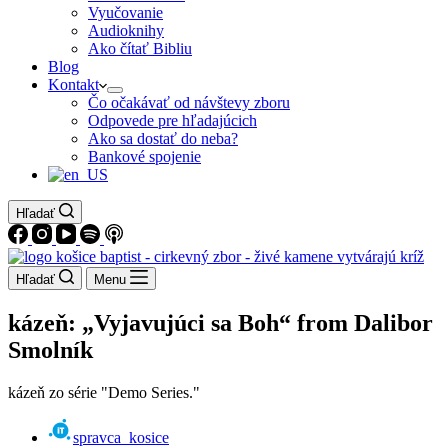
Vyučovanie
Audioknihy
Ako čítať Bibliu
Blog
Kontakt
Čo očakávať od návštevy zboru
Odpovede pre hľadajúcich
Ako sa dostať do neba?
Bankové spojenie
Hľadať
Hľadať
Menu
kázeň: „Vyjavujúci sa Boh“ from Dalibor
Smolník
kázeň zo série "Demo Series."
spravca_kosice