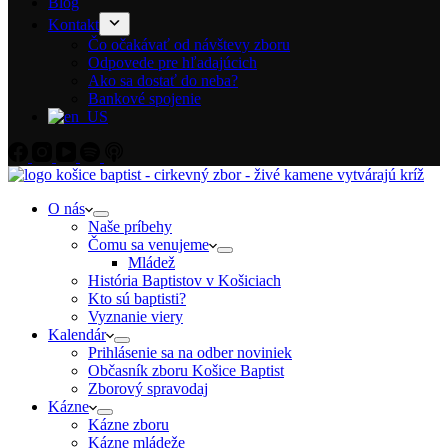
Blog
Kontakt
Čo očakávať od návštevy zboru
Odpovede pre hľadajúcich
Ako sa dostať do neba?
Bankové spojenie
O nás
Naše príbehy
Čomu sa venujeme
Mládež
História Baptistov v Košiciach
Kto sú baptisti?
Vyznanie viery
Kalendár
Prihlásenie sa na odber noviniek
Občasník zboru Košice Baptist
Zborový spravodaj
Kázne
Kázne zboru
Kázne mládeže