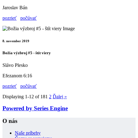
Jaroslav Bán
pozrieť
počúvať
8. november 2019
Božia výzbroj #5 - štít viery
Slávo Plesko
Efezanom 6:16
pozrieť
počúvať
Displaying 1-12 of 18
1
2
Ďalej
»
Powered by Series Engine
O nás
Naše príbehy