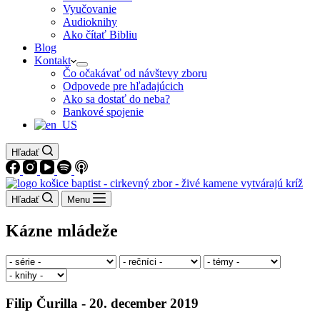
Vyučovanie
Audioknihy
Ako čítať Bibliu
Blog
Kontakt
Čo očakávať od návštevy zboru
Odpovede pre hľadajúcich
Ako sa dostať do neba?
Bankové spojenie
Hľadať
Hľadať
Menu
Kázne mládeže
Filip Čurilla - 20. december 2019