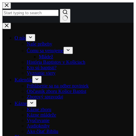
Skip to content
No results
O nás
Naše príbehy
Čomu sa venujeme
Mládež
História Baptistov v Košiciach
Kto sú baptisti?
Vyznanie viery
Kalendár
Prihlásenie sa na odber noviniek
Občasník zboru Košice Baptist
Zborový spravodaj
Kázne
Kázne zboru
Kázne mládeže
Vyučovanie
Audioknihy
Ako čítať Bibliu