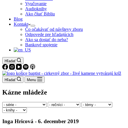
Vyučovanie
Audioknihy
Ako čítať Bibliu
Blog
Kontakt
Čo očakávať od návštevy zboru
Odpovede pre hľadajúcich
Ako sa dostať do neba?
Bankové spojenie
Hľadať
Hľadať
Menu
Kázne mládeže
Inga Hricová - 6. december 2019