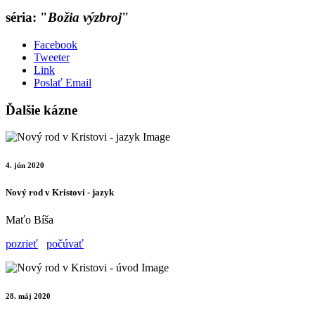
séria: "
Božia výzbroj
"
Facebook
Tweeter
Link
Poslať Email
Ďalšie kázne
4. jún 2020
Nový rod v Kristovi - jazyk
Maťo Bíša
pozrieť
počúvať
28. máj 2020