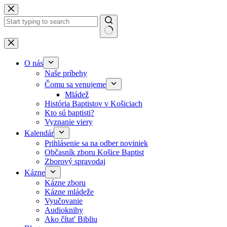
Skip to content
No results
O nás
Naše príbehy
Čomu sa venujeme
Mládež
História Baptistov v Košiciach
Kto sú baptisti?
Vyznanie viery
Kalendár
Prihlásenie sa na odber noviniek
Občasník zboru Košice Baptist
Zborový spravodaj
Kázne
Kázne zboru
Kázne mládeže
Vyučovanie
Audioknihy
Ako čítať Bibliu