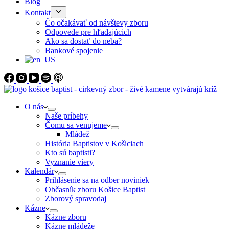
Blog
Kontakt
Čo očakávať od návštevy zboru
Odpovede pre hľadajúcich
Ako sa dostať do neba?
Bankové spojenie
O nás
Naše príbehy
Čomu sa venujeme
Mládež
História Baptistov v Košiciach
Kto sú baptisti?
Vyznanie viery
Kalendár
Prihlásenie sa na odber noviniek
Občasník zboru Košice Baptist
Zborový spravodaj
Kázne
Kázne zboru
Kázne mládeže