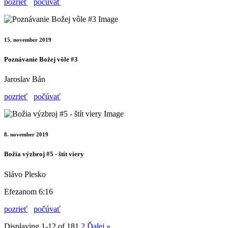
pozrieť
počúvať
15. november 2019
Poznávanie Božej vôle #3
Jaroslav Bán
pozrieť
počúvať
8. november 2019
Božia výzbroj #5 - štít viery
Slávo Plesko
Efezanom 6:16
pozrieť
počúvať
Displaying 1-12 of 18
1
2
Ďalej
»