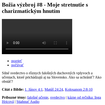
Božia výzbroj #8 - Moje stretnutie s
charizmatickým hnutím
pozrieť
počúvať
Silné svedectvo o rôznych falošných duchovných vplyvoch a
učeniach, ktoré prichádzajú aj na Slovensko. Ako sa uchrániť? Ako
obstáť?
Citát z Biblie:
1. Jánov 4:1
,
Matúš 24:24
,
Kolosanom 2:8-10
Príbuzné témy:
falošné učenie
,
svedectvo
|
kázne od rečníka: Inga
Hricová
|
Stiahnuť Audio