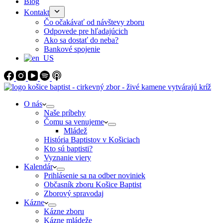
Blog
Kontakt
Čo očakávať od návštevy zboru
Odpovede pre hľadajúcich
Ako sa dostať do neba?
Bankové spojenie
O nás
Naše príbehy
Čomu sa venujeme
Mládež
História Baptistov v Košiciach
Kto sú baptisti?
Vyznanie viery
Kalendár
Prihlásenie sa na odber noviniek
Občasník zboru Košice Baptist
Zborový spravodaj
Kázne
Kázne zboru
Kázne mládeže