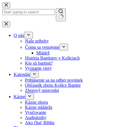
Skip to content
No results
O nás
Naše príbehy
Čomu sa venujeme
Mládež
História Baptistov v Košiciach
Kto sú baptisti?
Vyznanie viery
Kalendár
Prihlásenie sa na odber noviniek
Občasník zboru Košice Baptist
Zborový spravodaj
Kázne
Kázne zboru
Kázne mládeže
Vyučovanie
Audioknihy
Ako čítať Bibliu