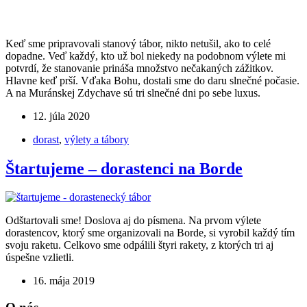
Keď sme pripravovali stanový tábor, nikto netušil, ako to celé
dopadne. Veď každý, kto už bol niekedy na podobnom výlete mi
potvrdí, že stanovanie prináša množstvo nečakaných zážitkov.
Hlavne keď prší. Vďaka Bohu, dostali sme do daru slnečné počasie.
A na Muránskej Zdychave sú tri slnečné dni po sebe luxus.
12. júla 2020
dorast
,
výlety a tábory
Štartujeme – dorastenci na Borde
Odštartovali sme! Doslova aj do písmena. Na prvom výlete
dorastencov, ktorý sme organizovali na Borde, si vyrobil každý tím
svoju raketu. Celkovo sme odpálili štyri rakety, z ktorých tri aj
úspešne vzlietli.
16. mája 2019