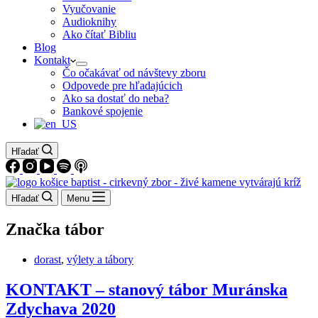
Vyučovanie
Audioknihy
Ako čítať Bibliu
Blog
Kontakt
Čo očakávať od návštevy zboru
Odpovede pre hľadajúcich
Ako sa dostať do neba?
Bankové spojenie
Hľadať
Hľadať
Menu
Značka
tábor
dorast
,
výlety a tábory
KONTAKT – stanový tábor Muránska
Zdychava 2020