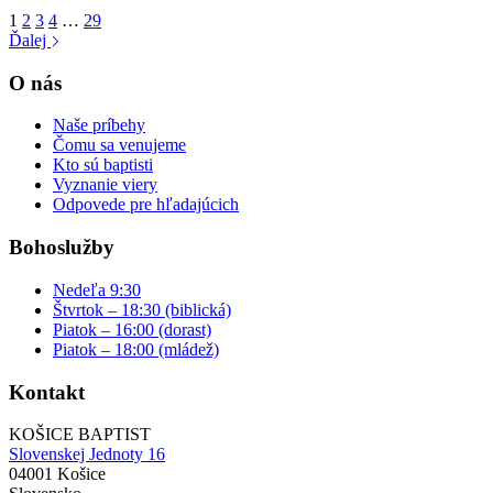
1
2
3
4
…
29
Ďalej
O nás
Naše príbehy
Čomu sa venujeme
Kto sú baptisti
Vyznanie viery
Odpovede pre hľadajúcich
Bohoslužby
Nedeľa 9:30
Štvrtok – 18:30 (biblická)
Piatok – 16:00 (dorast)
Piatok – 18:00 (mládež)
Kontakt
KOŠICE BAPTIST
Slovenskej Jednoty 16
04001 Košice