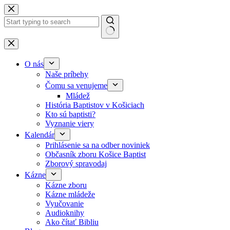
Skip to content
No results
O nás
Naše príbehy
Čomu sa venujeme
Mládež
História Baptistov v Košiciach
Kto sú baptisti?
Vyznanie viery
Kalendár
Prihlásenie sa na odber noviniek
Občasník zboru Košice Baptist
Zborový spravodaj
Kázne
Kázne zboru
Kázne mládeže
Vyučovanie
Audioknihy
Ako čítať Bibliu