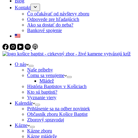
Blog
Kontakt
Čo očakávať od návštevy zboru
Odpovede pre hľadajúcich
Ako sa dostať do neba?
Bankové spojenie
O nás
Naše príbehy
Čomu sa venujeme
Mládež
História Baptistov v Košiciach
Kto sú baptisti?
Vyznanie viery
Kalendár
Prihlásenie sa na odber noviniek
Občasník zboru Košice Baptist
Zborový spravodaj
Kázne
Kázne zboru
Kázne mládeže