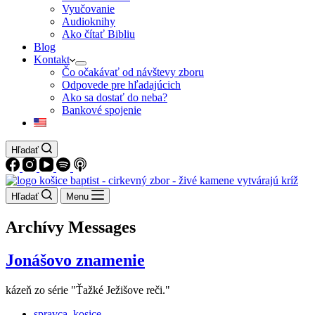
Vyučovanie
Audioknihy
Ako čítať Bibliu
Blog
Kontakt
Čo očakávať od návštevy zboru
Odpovede pre hľadajúcich
Ako sa dostať do neba?
Bankové spojenie
Hľadať
Hľadať
Menu
Archívy
Messages
Jonášovo znamenie
kázeň zo série "Ťažké Ježišove reči."
spravca_kosice