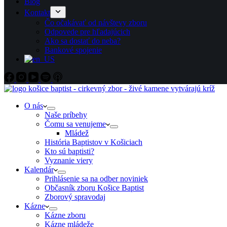
Blog
Kontakt
Čo očakávať od návštevy zboru
Odpovede pre hľadajúcich
Ako sa dostať do neba?
Bankové spojenie
O nás
Naše príbehy
Čomu sa venujeme
Mládež
História Baptistov v Košiciach
Kto sú baptisti?
Vyznanie viery
Kalendár
Prihlásenie sa na odber noviniek
Občasník zboru Košice Baptist
Zborový spravodaj
Kázne
Kázne zboru
Kázne mládeže