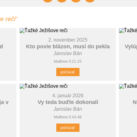
e reči
"
2. november 2025
od
Kto povie blázon, musí do pekla
Vylú
Jaroslav Bán
Matthew 5:21-25
počúvať
4. január 2026
ja v
Vy teda buďte dokonalí
N
Jaroslav Bán
Matthew 5:43-48
počúvať