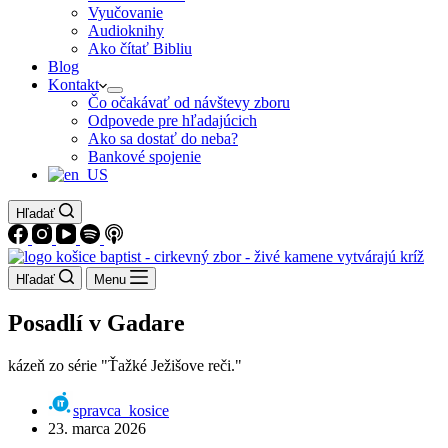
Vyučovanie
Audioknihy
Ako čítať Bibliu
Blog
Kontakt
Čo očakávať od návštevy zboru
Odpovede pre hľadajúcich
Ako sa dostať do neba?
Bankové spojenie
Hľadať
Hľadať
Menu
Posadlí v Gadare
kázeň zo série "Ťažké Ježišove reči."
spravca_kosice
23. marca 2026