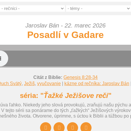
Jaroslav Bán - 22. marec 2026
Posadlí v Gadare
Citát z Biblie:
Genesis 8:28-34
Duch Svätý
,
Ježiš
,
vyučovanie
|
kázne od rečníka: Jaroslav Bán
séria: "
Ťažké Ježišove reči
"
čúva ľahko. Niekedy jeho slová provokujú, zraňujú našu pýchu a
V tejto sérii sa ponárame do tých „ťažkých“ Ježišových výrokov
nešného života. Otvorene, úprimne, s úctou k Biblii a túžbou po