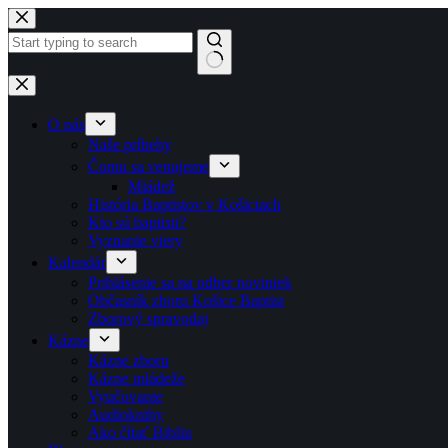
Skip to content
No results
O nás
Naše príbehy
Čomu sa venujeme
Mládež
História Baptistov v Košiciach
Kto sú baptisti?
Vyznanie viery
Kalendár
Prihlásenie sa na odber noviniek
Občasník zboru Košice Baptist
Zborový spravodaj
Kázne
Kázne zboru
Kázne mládeže
Vyučovanie
Audioknihy
Ako čítať Bibliu