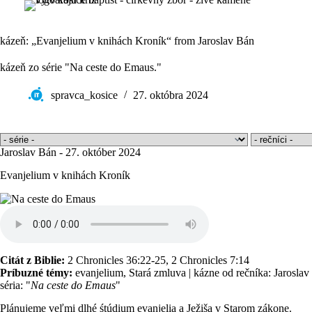
Skip to content
kázeň: „Evanjelium v knihách Kroník“ from Jaroslav Bán
kázeň zo série "Na ceste do Emaus."
spravca_kosice
27. októbra 2024
Jaroslav Bán - 27. október 2024
Evanjelium v knihách Kroník
Citát z Biblie:
2 Chronicles 36:22-25
,
2 Chronicles 7:14
Príbuzné témy:
evanjelium
,
Stará zmluva
|
kázne od rečníka: Jaroslav
séria: "
Na ceste do Emaus
"
Plánujeme veľmi dlhé śtúdium evanjelia a Ježiša v Starom zákone.