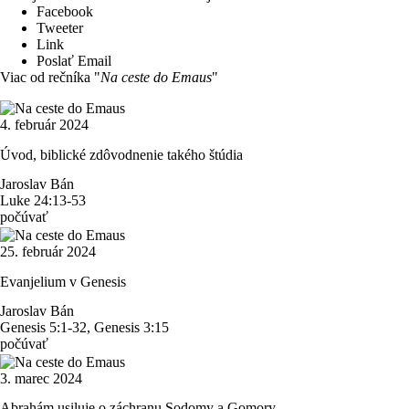
Facebook
Tweeter
Link
Poslať Email
Viac od rečníka "
Na ceste do Emaus
"
4. február 2024
Úvod, biblické zdôvodnenie takého štúdia
Jaroslav Bán
Luke 24:13-53
počúvať
25. február 2024
Evanjelium v Genesis
Jaroslav Bán
Genesis 5:1-32, Genesis 3:15
počúvať
3. marec 2024
Abrahám usiluje o záchranu Sodomy a Gomory