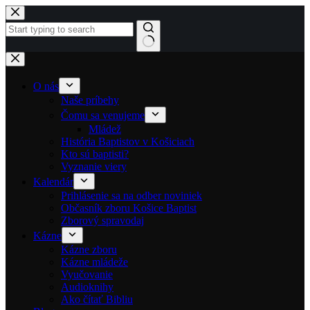
Skip to content
No results
O nás
Naše príbehy
Čomu sa venujeme
Mládež
História Baptistov v Košiciach
Kto sú baptisti?
Vyznanie viery
Kalendár
Prihlásenie sa na odber noviniek
Občasník zboru Košice Baptist
Zborový spravodaj
Kázne
Kázne zboru
Kázne mládeže
Vyučovanie
Audioknihy
Ako čítať Bibliu