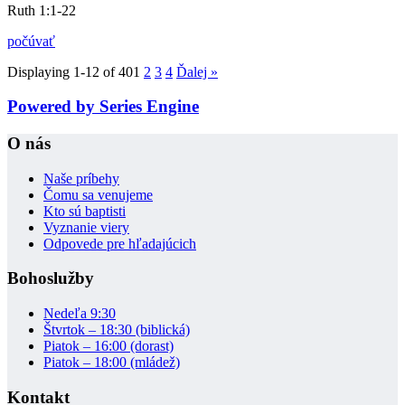
Ruth 1:1-22
počúvať
Displaying 1-12 of 40
1
2
3
4
Ďalej
»
Powered by Series Engine
O nás
Naše príbehy
Čomu sa venujeme
Kto sú baptisti
Vyznanie viery
Odpovede pre hľadajúcich
Bohoslužby
Nedeľa 9:30
Štvrtok – 18:30 (biblická)
Piatok – 16:00 (dorast)
Piatok – 18:00 (mládež)
Kontakt