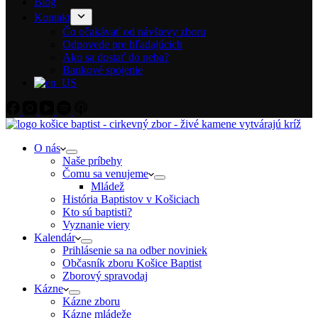
Blog
Kontakt
Čo očakávať od návštevy zboru
Odpovede pre hľadajúcich
Ako sa dostať do neba?
Bankové spojenie
O nás
Naše príbehy
Čomu sa venujeme
Mládež
História Baptistov v Košiciach
Kto sú baptisti?
Vyznanie viery
Kalendár
Prihlásenie sa na odber noviniek
Občasník zboru Košice Baptist
Zborový spravodaj
Kázne
Kázne zboru
Kázne mládeže