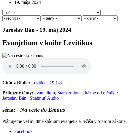
19. mája 2024
Jaroslav Bán - 19. máj 2024
Evanjelium v knihe Levitikus
Citát z Biblie:
Leviticus 19:1-8
Príbuzné témy:
evanjelium
,
Stará zmluva
|
kázne od rečníka:
Jaroslav Bán
|
Stiahnuť Audio
séria: "
Na ceste do Emaus
"
Plánujeme veľmi dlhé śtúdium evanjelia a Ježiša v Starom zákone.
Facebook