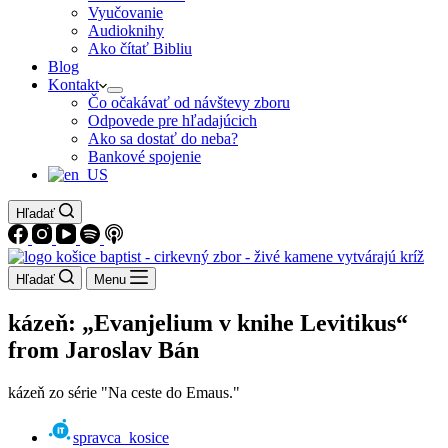
Vyučovanie
Audioknihy
Ako čítať Bibliu
Blog
Kontakt
Čo očakávať od návštevy zboru
Odpovede pre hľadajúcich
Ako sa dostať do neba?
Bankové spojenie
Hľadať
Hľadať
Menu
kázeň: „Evanjelium v knihe Levitikus“
from Jaroslav Bán
kázeň zo série "Na ceste do Emaus."
spravca_kosice