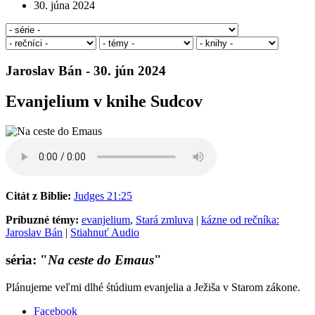
30. júna 2024
Jaroslav Bán - 30. jún 2024
Evanjelium v knihe Sudcov
Citát z Biblie:
Judges 21:25
Príbuzné témy:
evanjelium
,
Stará zmluva
|
kázne od rečníka:
Jaroslav Bán
|
Stiahnuť Audio
séria: "
Na ceste do Emaus
"
Plánujeme veľmi dlhé śtúdium evanjelia a Ježiša v Starom zákone.
Facebook