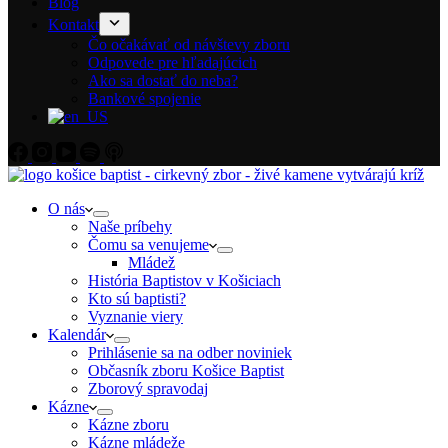
Blog
Kontakt
Čo očakávať od návštevy zboru
Odpovede pre hľadajúcich
Ako sa dostať do neba?
Bankové spojenie
O nás
Naše príbehy
Čomu sa venujeme
Mládež
História Baptistov v Košiciach
Kto sú baptisti?
Vyznanie viery
Kalendár
Prihlásenie sa na odber noviniek
Občasník zboru Košice Baptist
Zborový spravodaj
Kázne
Kázne zboru
Kázne mládeže