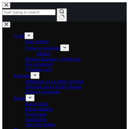
Skip to content
No results
O nás
Naše príbehy
Čomu sa venujeme
Mládež
História Baptistov v Košiciach
Kto sú baptisti?
Vyznanie viery
Kalendár
Prihlásenie sa na odber noviniek
Občasník zboru Košice Baptist
Zborový spravodaj
Kázne
Kázne zboru
Kázne mládeže
Vyučovanie
Audioknihy
Ako čítať Bibliu