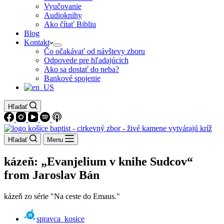
Vyučovanie
Audioknihy
Ako čítať Bibliu
Blog
Kontakt
Čo očakávať od návštevy zboru
Odpovede pre hľadajúcich
Ako sa dostať do neba?
Bankové spojenie
Hľadať
Hľadať
Menu
kázeň: „Evanjelium v knihe Sudcov“
from Jaroslav Bán
kázeň zo série "Na ceste do Emaus."
spravca_kosice