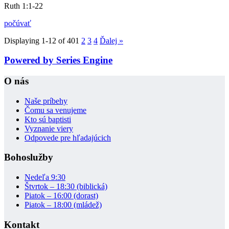
Ruth 1:1-22
počúvať
Displaying 1-12 of 40
1
2
3
4
Ďalej
»
Powered by Series Engine
O nás
Naše príbehy
Čomu sa venujeme
Kto sú baptisti
Vyznanie viery
Odpovede pre hľadajúcich
Bohoslužby
Nedeľa 9:30
Štvrtok – 18:30 (biblická)
Piatok – 16:00 (dorast)
Piatok – 18:00 (mládež)
Kontakt