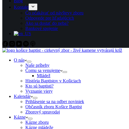
Blog
Kontakt
Čo očakávať od návštevy zboru
Odpovede pre hľadajúcich
Ako sa dostať do neba?
Bankové spojenie
O nás
Naše príbehy
Čomu sa venujeme
Mládež
História Baptistov v Košiciach
Kto sú baptisti?
Vyznanie viery
Kalendár
Prihlásenie sa na odber noviniek
Občasník zboru Košice Baptist
Zborový spravodaj
Kázne
Kázne zboru
Kázne mládeže