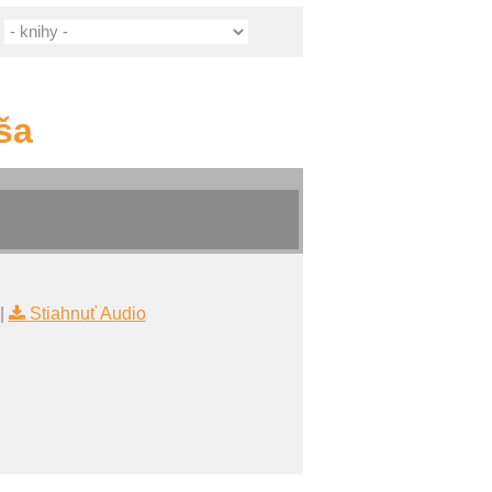
ša
|
Stiahnuť Audio