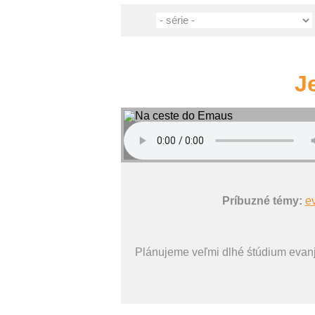
J
Príbuzné témy:
e
Plánujeme veľmi dlhé śtúdium evanj