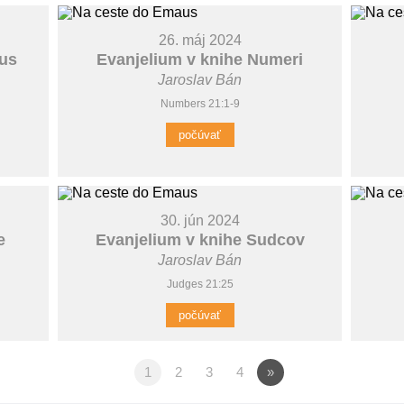
26. máj 2024
kus
Evanjelium v knihe Numeri
Jaroslav Bán
Numbers 21:1-9
počúvať
30. jún 2024
e
Evanjelium v knihe Sudcov
Jaroslav Bán
Judges 21:25
počúvať
1
2
3
4
»