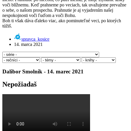
voči blížnemu. Keď prahneme po veciach, tak uvažujeme prevažne
o sebe, o našom prospechu. Prahnutie je aj vyjadrením našej
nespokojnosti voči ľuďom a voči Bohu.
Boh ti však dáva ďaleko viac, ako pominuteľné veci, po ktorých
túžiš.
spravca_kosice
14. marca 2021
Dalibor Smolník - 14. marec 2021
Nepožiadaš