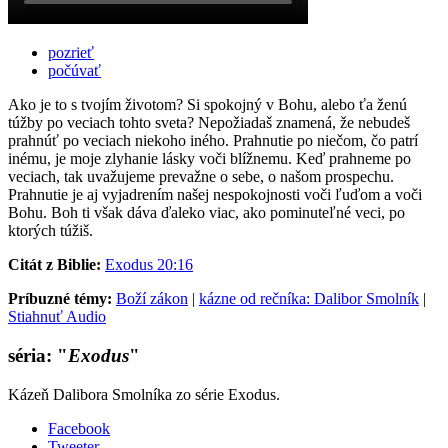
pozrieť
počúvať
Ako je to s tvojím životom? Si spokojný v Bohu, alebo ťa ženú
túžby po veciach tohto sveta? Nepožiadaš znamená, že nebudeš
prahnúť po veciach niekoho iného. Prahnutie po niečom, čo patrí
inému, je moje zlyhanie lásky voči blížnemu. Keď prahneme po
veciach, tak uvažujeme prevažne o sebe, o našom prospechu.
Prahnutie je aj vyjadrením našej nespokojnosti voči ľuďom a voči
Bohu. Boh ti však dáva ďaleko viac, ako pominuteľné veci, po
ktorých túžiš.
Citát z Biblie:
Exodus 20:16
Príbuzné témy:
Boží zákon
|
kázne od rečníka: Dalibor Smolník
|
Stiahnuť Audio
séria: "
Exodus
"
Kázeň Dalibora Smolníka zo série Exodus.
Facebook
Tweeter