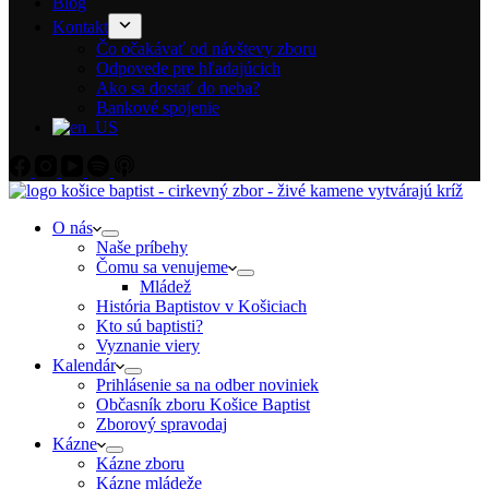
Blog
Kontakt
Čo očakávať od návštevy zboru
Odpovede pre hľadajúcich
Ako sa dostať do neba?
Bankové spojenie
O nás
Naše príbehy
Čomu sa venujeme
Mládež
História Baptistov v Košiciach
Kto sú baptisti?
Vyznanie viery
Kalendár
Prihlásenie sa na odber noviniek
Občasník zboru Košice Baptist
Zborový spravodaj
Kázne
Kázne zboru
Kázne mládeže