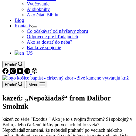
Vyučovanie
Audioknihy
Ako čítať Bibliu
Blog
Kontakt
Čo očakávať od návštevy zboru
Odpovede pre hľadajúcich
Ako sa dostať do neba?
Bankové spojenie
Hľadať
Hľadať
Menu
kázeň: „Nepožiadaš“ from Dalibor
Smolník
kázeň zo série "Exodus." Ako je to s tvojím životom? Si spokojný v
Bohu, alebo ťa ženú túžby po veciach tohto sveta?
Nepožiadaš znamená, že nebudeš prahnúť po veciach niekoho
iného. Prahnutie po niečom, čo patrí inému, je moje zlyhanie lásky