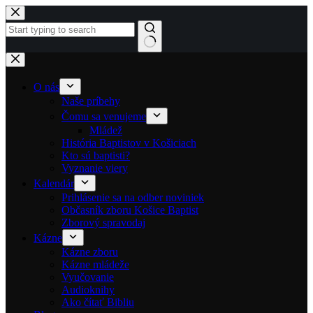
Skip to content
No results
O nás
Naše príbehy
Čomu sa venujeme
Mládež
História Baptistov v Košiciach
Kto sú baptisti?
Vyznanie viery
Kalendár
Prihlásenie sa na odber noviniek
Občasník zboru Košice Baptist
Zborový spravodaj
Kázne
Kázne zboru
Kázne mládeže
Vyučovanie
Audioknihy
Ako čítať Bibliu