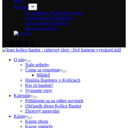
Blog
Kontakt
Čo očakávať od návštevy zboru
Odpovede pre hľadajúcich
Ako sa dostať do neba?
Bankové spojenie
O nás
Naše príbehy
Čomu sa venujeme
Mládež
História Baptistov v Košiciach
Kto sú baptisti?
Vyznanie viery
Kalendár
Prihlásenie sa na odber noviniek
Občasník zboru Košice Baptist
Zborový spravodaj
Kázne
Kázne zboru
Kázne mládeže