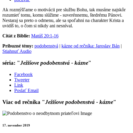
Ak rozmýšľame o motivácii pre službu Bohu, tak musíme najskôr
rozumieť tomu, komu slúžime - suverénnemu, štedrému Pánovi.
Nestaraj sa preto o odmenu, ale sa spoľahni na charakter Krista a
uvidíš to, o čom si nikdy ani nesníval.
Citát z Biblie:
Matúš 20:1-16
Príbuzné témy:
podobenstvá
|
kázne od rečníka: Jaroslav Bán
|
Stiahnuť Audio
séria: "
Ježišove podobenstvá - kázne
"
Facebook
Tweeter
Link
Poslať Email
Viac od rečníka "
Ježišove podobenstvá - kázne
"
17. november 2019