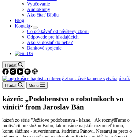
Vyučovanie
Audioknihy
Ako čítať Bibliu
Blog
Kontakt
Čo očakávať od návštevy zboru
Odpovede pre hľadajúcich
Ako sa dostať do neba?
Bankové spojenie
Hľadať
Hľadať
Menu
kázeň: „Podobenstvo o robotníkoch vo
vinici“ from Jaroslav Bán
kázeň zo série "Ježišove podobenstvá - kázne." Ak rozmýšľame o
motivácii pre službu Bohu, tak musíme najskôr rozumieť tomu,
komu slúžime - suverénnemu, štedrému Pánovi. Nestaraj sa preto o
odmenu, ale sa spoľahni na charakter Krista a uvidíš to, o čom si