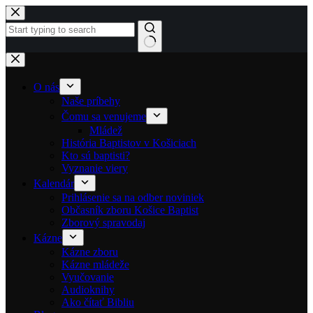
Skip to content
No results
O nás
Naše príbehy
Čomu sa venujeme
Mládež
História Baptistov v Košiciach
Kto sú baptisti?
Vyznanie viery
Kalendár
Prihlásenie sa na odber noviniek
Občasník zboru Košice Baptist
Zborový spravodaj
Kázne
Kázne zboru
Kázne mládeže
Vyučovanie
Audioknihy
Ako čítať Bibliu