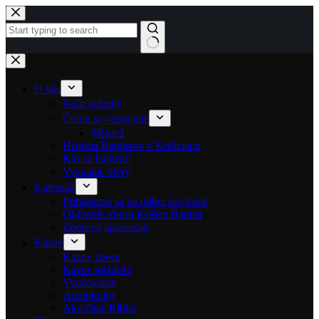
Skip to content
No results
O nás
Naše príbehy
Čomu sa venujeme
Mládež
História Baptistov v Košiciach
Kto sú baptisti?
Vyznanie viery
Kalendár
Prihlásenie sa na odber noviniek
Občasník zboru Košice Baptist
Zborový spravodaj
Kázne
Kázne zboru
Kázne mládeže
Vyučovanie
Audioknihy
Ako čítať Bibliu