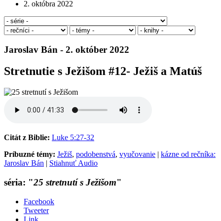
2. októbra 2022
Jaroslav Bán - 2. október 2022
Stretnutie s Ježišom #12- Ježiš a Matúš
Citát z Biblie:
Luke 5:27-32
Príbuzné témy:
Ježiš
,
podobenstvá
,
vyučovanie
|
kázne od rečníka:
Jaroslav Bán
|
Stiahnuť Audio
séria: "
25 stretnutí s Ježišom
"
Facebook
Tweeter
Link