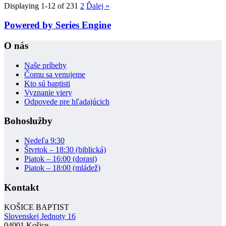
Displaying 1-12 of 23
1
2
Ďalej
»
Powered by Series Engine
O nás
Naše príbehy
Čomu sa venujeme
Kto sú baptisti
Vyznanie viery
Odpovede pre hľadajúcich
Bohoslužby
Nedeľa 9:30
Štvrtok – 18:30 (biblická)
Piatok – 16:00 (dorast)
Piatok – 18:00 (mládež)
Kontakt
KOŠICE BAPTIST
Slovenskej Jednoty 16
04001 Košice