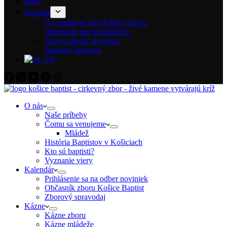
Blog
Kontakt
Čo očakávať od návštevy zboru
Odpovede pre hľadajúcich
Ako sa dostať do neba?
Bankové spojenie
O nás
Naše príbehy
Čomu sa venujeme
Mládež
História Baptistov v Košiciach
Kto sú baptisti?
Vyznanie viery
Kalendár
Prihlásenie sa na odber noviniek
Občasník zboru Košice Baptist
Zborový spravodaj
Kázne
Kázne zboru
Kázne mládeže