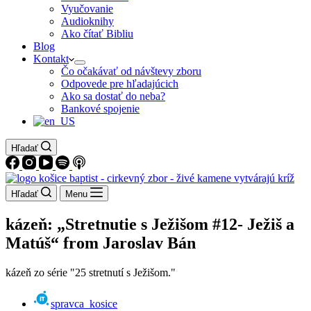
Vyučovanie
Audioknihy
Ako čítať Bibliu
Blog
Kontakt
Čo očakávať od návštevy zboru
Odpovede pre hľadajúcich
Ako sa dostať do neba?
Bankové spojenie
Hľadať
Hľadať
Menu
kázeň: „Stretnutie s Ježišom #12- Ježiš a
Matúš“ from Jaroslav Bán
kázeň zo série "25 stretnutí s Ježišom."
spravca_kosice