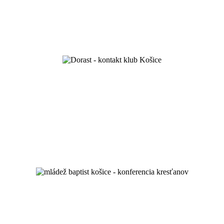
miluj Boha a svojho blížneho