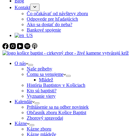
Blog
Kontakt
Čo očakávať od návštevy zboru
Odpovede pre hľadajúcich
Ako sa dostať do neba?
Bankové spojenie
O nás
Naše príbehy
Čomu sa venujeme
Mládež
História Baptistov v Košiciach
Kto sú baptisti?
Vyznanie viery
Kalendár
Prihlásenie sa na odber noviniek
Občasník zboru Košice Baptist
Zborový spravodaj
Kázne
Kázne zboru
Kázne mládeže