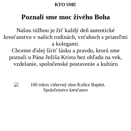
KTO SME
Poznali sme moc živého Boha
Našou túžbou je žiť každý deň autentické
kresťanstvo v našich rodinách, vzťahoch s priateľmi
a kolegami.
Chceme ďalej šíriť lásku a pravdu, ktorú sme
poznali u Pána Ježiša Krista bez ohľadu na vek,
vzdelanie, spoločenské postavenie a kultúru
oslávili sme 100 rokov existencie