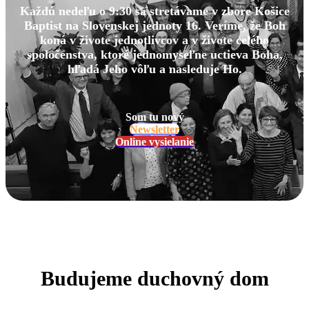
Každú nedeľu o 9:30 sa stretávame v zbore Košice
Baptist na Slovenskej jednoty 16. Veríme, že Boh
koná v živote jednotlivcov a v živote celého
spoločenstva, ktoré jednomyseľne uctieva Boha,
hľadá Jeho vôľu a nasleduje Ho.
Som tu nový
Newsletter
Online vysielanie
Budujeme duchovný dom