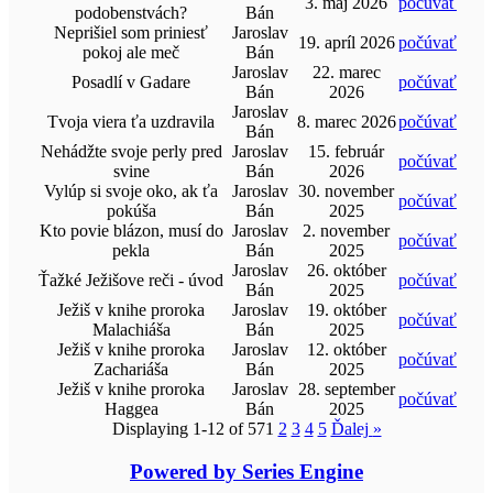
3. máj 2026
počúvať
podobenstvách?
Bán
Neprišiel som priniesť
Jaroslav
19. apríl 2026
počúvať
pokoj ale meč
Bán
Jaroslav
22. marec
Posadlí v Gadare
počúvať
Bán
2026
Jaroslav
Tvoja viera ťa uzdravila
8. marec 2026
počúvať
Bán
Nehádžte svoje perly pred
Jaroslav
15. február
počúvať
svine
Bán
2026
Vylúp si svoje oko, ak ťa
Jaroslav
30. november
počúvať
pokúša
Bán
2025
Kto povie blázon, musí do
Jaroslav
2. november
počúvať
pekla
Bán
2025
Jaroslav
26. október
Ťažké Ježišove reči - úvod
počúvať
Bán
2025
Ježiš v knihe proroka
Jaroslav
19. október
počúvať
Malachiáša
Bán
2025
Ježiš v knihe proroka
Jaroslav
12. október
počúvať
Zachariáša
Bán
2025
Ježiš v knihe proroka
Jaroslav
28. september
počúvať
Haggea
Bán
2025
Displaying 1-12 of 57
1
2
3
4
5
Ďalej
»
Powered by Series Engine