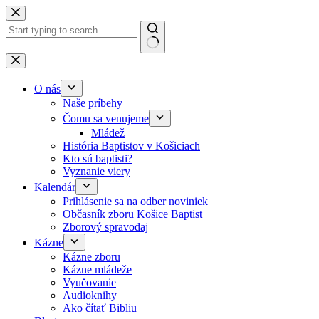
Skip to content
No results
O nás
Naše príbehy
Čomu sa venujeme
Mládež
História Baptistov v Košiciach
Kto sú baptisti?
Vyznanie viery
Kalendár
Prihlásenie sa na odber noviniek
Občasník zboru Košice Baptist
Zborový spravodaj
Kázne
Kázne zboru
Kázne mládeže
Vyučovanie
Audioknihy
Ako čítať Bibliu