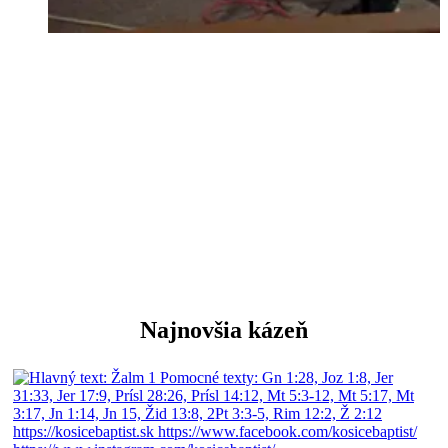
oslava Boha spevom a hudbou
Najnovšia kázeň