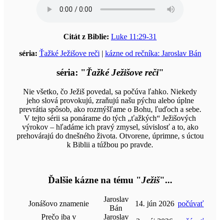
Citát z Biblie:
Luke 11:29-31
séria:
Ťažké Ježišove reči
|
kázne od rečníka: Jaroslav Bán
séria: "
Ťažké Ježišove reči
"
Nie všetko, čo Ježiš povedal, sa počúva ľahko. Niekedy
jeho slová provokujú, zraňujú našu pýchu alebo úplne
prevrátia spôsob, ako rozmýšľame o Bohu, ľuďoch a sebe.
V tejto sérii sa ponárame do tých „ťažkých“ Ježišových
výrokov – hľadáme ich pravý zmysel, súvislosť a to, ako
prehovárajú do dnešného života. Otvorene, úprimne, s úctou
k Biblii a túžbou po pravde.
Ďalšie kázne na tému "
Ježiš
"...
Jaroslav
Jonášovo znamenie
14. jún 2026
počúvať
Bán
Prečo iba v
Jaroslav