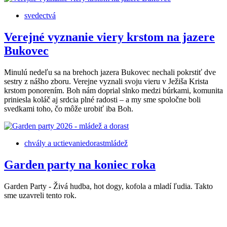
svedectvá
Verejné vyznanie viery krstom na jazere
Bukovec
Minulú nedeľu sa na brehoch jazera Bukovec nechali pokrstiť dve
sestry z nášho zboru. Verejne vyznali svoju vieru v Ježiša Krista
krstom ponorením. Boh nám doprial slnko medzi búrkami, komunita
priniesla koláč aj srdcia plné radosti – a my sme spoločne boli
svedkami toho, čo môže urobiť iba Boh.
chvály a uctievanie
dorast
mládež
Garden party na koniec roka
Garden Party - Živá hudba, hot dogy, kofola a mladí ľudia. Takto
sme uzavreli tento rok.