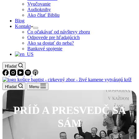
Vyučovanie
Audioknihy
Ako čítať Bibliu
Blog
Kontakt
Čo očakávať od návštevy zboru
Odpovede pre hľadajúcich
Ako sa dostať do neba?
Bankové spojenie
Hľadať
Hľadať
Menu
PRÍĎ A PRESVEDČ SA
SÁM