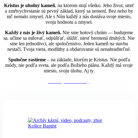
Kristus je uholný kameň
, na ktorom stojí všetko. Jeho život, smrť
a zmŕtvychvstanie sú pevný základ, ktorý sa nemení. Bez neho by
nič nemalo zmysel. Ale s Ním každý z nás dostáva svoje miesto,
svoju hodnotu a zmysel.
Každý z nás je živý kameň.
Nie sme hotový chrám — budujeme
sa, učíme sa milovať, odpúšťať, slúžiť, niesť bremená druhých. Nie
sme len jednotlivci, ale spoločenstvo. Jeden kameň na stavbu
nestačí. Tvoja viera, modlitby a obdarovanie sú nenahraditeľné.
Spoločne rastieme
– na základe, ktorým je Kristus. Nie podľa
módy, nie podľa sveta, ale podľa Božieho plánu. Každý má svoje
miesto, svoju úlohu. Aj ty.
Naše vyznanie viery