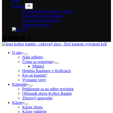
Blog
Kontakt
Čo očakávať od návštevy zboru
Odpovede pre hľadajúcich
Ako sa dostať do neba?
Bankové spojenie
O nás
Naše príbehy
Čomu sa venujeme
Mládež
História Baptistov v Košiciach
Kto sú baptisti?
Vyznanie viery
Kalendár
Prihlásenie sa na odber noviniek
Občasník zboru Košice Baptist
Zborový spravodaj
Kázne
Kázne zboru
Kázne mládeže