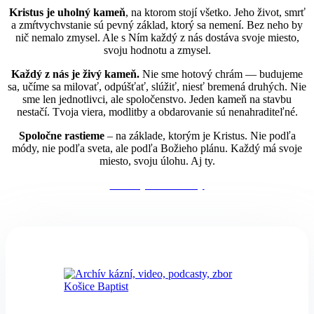
Kristus je uholný kameň
, na ktorom stojí všetko. Jeho život, smrť
a zmŕtvychvstanie sú pevný základ, ktorý sa nemení. Bez neho by
nič nemalo zmysel. Ale s Ním každý z nás dostáva svoje miesto,
svoju hodnotu a zmysel.
Každý z nás je živý kameň.
Nie sme hotový chrám — budujeme
sa, učíme sa milovať, odpúšťať, slúžiť, niesť bremená druhých. Nie
sme len jednotlivci, ale spoločenstvo. Jeden kameň na stavbu
nestačí. Tvoja viera, modlitby a obdarovanie sú nenahraditeľné.
Spoločne rastieme
– na základe, ktorým je Kristus. Nie podľa
módy, nie podľa sveta, ale podľa Božieho plánu. Každý má svoje
miesto, svoju úlohu. Aj ty.
Naše vyznanie viery