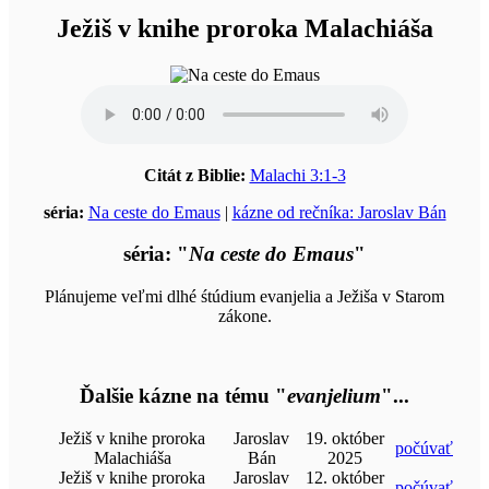
Ježiš v knihe proroka Malachiáša
Citát z Biblie:
Malachi 3:1-3
séria:
Na ceste do Emaus
|
kázne od rečníka: Jaroslav Bán
séria: "
Na ceste do Emaus
"
Plánujeme veľmi dlhé śtúdium evanjelia a Ježiša v Starom
zákone.
Ďalšie kázne na tému "
evanjelium
"...
Ježiš v knihe proroka
Jaroslav
19. október
počúvať
Malachiáša
Bán
2025
Ježiš v knihe proroka
Jaroslav
12. október
počúvať