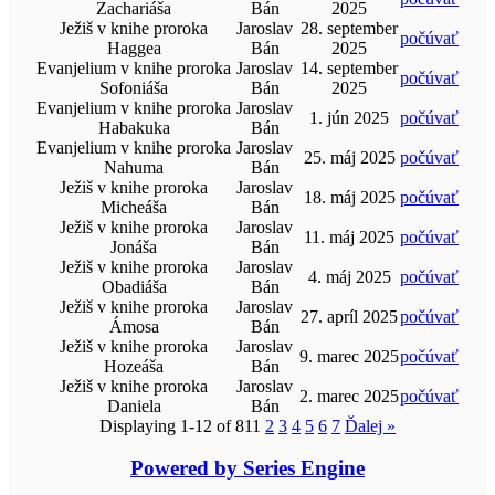
Zachariáša
Bán
2025
Ježiš v knihe proroka
Jaroslav
28. september
počúvať
Haggea
Bán
2025
Evanjelium v knihe proroka
Jaroslav
14. september
počúvať
Sofoniáša
Bán
2025
Evanjelium v knihe proroka
Jaroslav
1. jún 2025
počúvať
Habakuka
Bán
Evanjelium v knihe proroka
Jaroslav
25. máj 2025
počúvať
Nahuma
Bán
Ježiš v knihe proroka
Jaroslav
18. máj 2025
počúvať
Micheáša
Bán
Ježiš v knihe proroka
Jaroslav
11. máj 2025
počúvať
Jonáša
Bán
Ježiš v knihe proroka
Jaroslav
4. máj 2025
počúvať
Obadiáša
Bán
Ježiš v knihe proroka
Jaroslav
27. apríl 2025
počúvať
Ámosa
Bán
Ježiš v knihe proroka
Jaroslav
9. marec 2025
počúvať
Hozeáša
Bán
Ježiš v knihe proroka
Jaroslav
2. marec 2025
počúvať
Daniela
Bán
Displaying 1-12 of 81
1
2
3
4
5
6
7
Ďalej
»
Powered by Series Engine