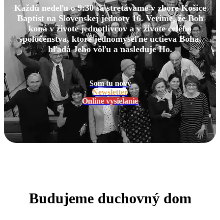
Každú nedeľu o 9:30 sa stretávame v zbore Košice
Baptist na Slovenskej jednoty 16. Veríme, že Boh
koná v živote jednotlivcov a v živote celého
spoločenstva, ktoré jednomyseľne uctieva Boha,
hľadá Jeho vôľu a nasleduje Ho.
Som tu nový
Newsletter
Online vysielanie
Budujeme duchovný dom