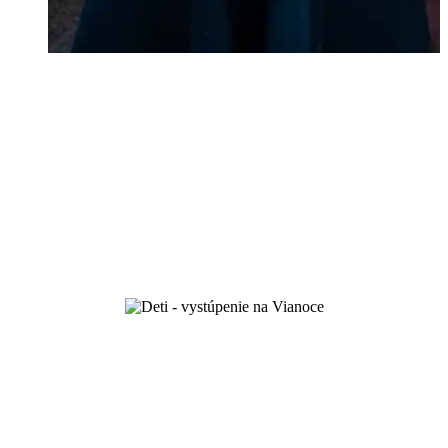
a po láske vás poznajú…
prvé kroky viery