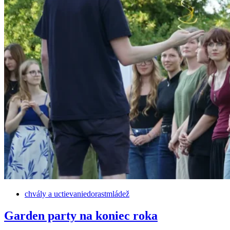
chvály a uctievanie
dorast
mládež
Garden party na koniec roka