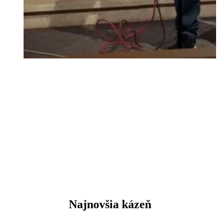
oslava Boha spevom a hudbou
Najnovšia kázeň