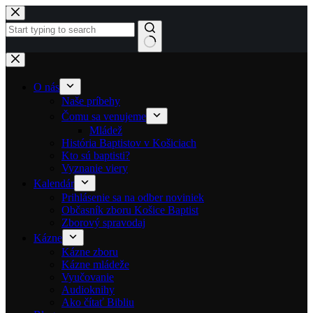
Skip to content
No results
O nás
Naše príbehy
Čomu sa venujeme
Mládež
História Baptistov v Košiciach
Kto sú baptisti?
Vyznanie viery
Kalendár
Prihlásenie sa na odber noviniek
Občasník zboru Košice Baptist
Zborový spravodaj
Kázne
Kázne zboru
Kázne mládeže
Vyučovanie
Audioknihy
Ako čítať Bibliu