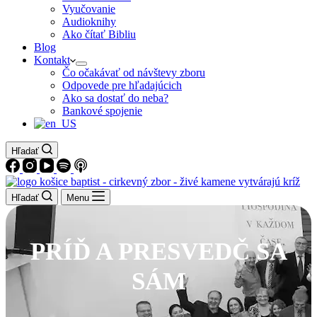
Vyučovanie
Audioknihy
Ako čítať Bibliu
Blog
Kontakt
Čo očakávať od návštevy zboru
Odpovede pre hľadajúcich
Ako sa dostať do neba?
Bankové spojenie
Hľadať
Hľadať
Menu
PRÍĎ A PRESVEDČ SA
SÁM