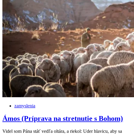
zamyslenia
Ámos (Príprava na stretnutie s Bohom)
Videl som Pána stáť vedľa oltára, a riekol: Uder hlavicu, aby sa