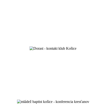
oslávili sme 100 rokov existencie
miluj Boha a svojho blížneho