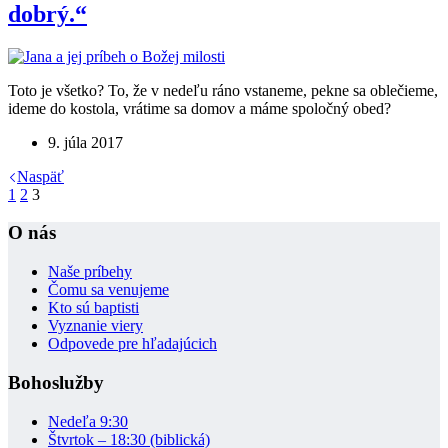
dobrý.“
Toto je všetko? To, že v nedeľu ráno vstaneme, pekne sa oblečieme,
ideme do kostola, vrátime sa domov a máme spoločný obed?
9. júla 2017
Naspäť
1
2
3
O nás
Naše príbehy
Čomu sa venujeme
Kto sú baptisti
Vyznanie viery
Odpovede pre hľadajúcich
Bohoslužby
Nedeľa 9:30
Štvrtok – 18:30 (biblická)