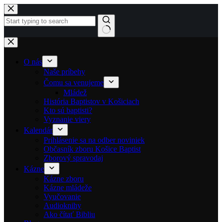
Skip to content
No results
O nás
Naše príbehy
Čomu sa venujeme
Mládež
História Baptistov v Košiciach
Kto sú baptisti?
Vyznanie viery
Kalendár
Prihlásenie sa na odber noviniek
Občasník zboru Košice Baptist
Zborový spravodaj
Kázne
Kázne zboru
Kázne mládeže
Vyučovanie
Audioknihy
Ako čítať Bibliu