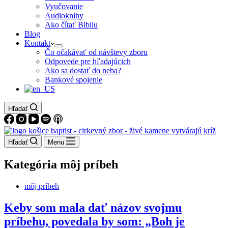
Vyučovanie
Audioknihy
Ako čítať Bibliu
Blog
Kontakt
Čo očakávať od návštevy zboru
Odpovede pre hľadajúcich
Ako sa dostať do neba?
Bankové spojenie
Hľadať
Hľadať
Menu
Kategória
môj príbeh
môj príbeh
Keby som mala dať názov svojmu
príbehu, povedala by som: „Boh je