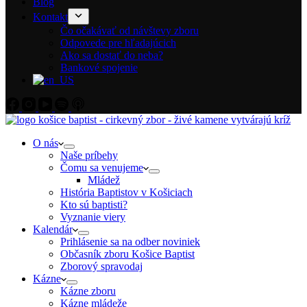
Blog
Kontakt
Čo očakávať od návštevy zboru
Odpovede pre hľadajúcich
Ako sa dostať do neba?
Bankové spojenie
O nás
Naše príbehy
Čomu sa venujeme
Mládež
História Baptistov v Košiciach
Kto sú baptisti?
Vyznanie viery
Kalendár
Prihlásenie sa na odber noviniek
Občasník zboru Košice Baptist
Zborový spravodaj
Kázne
Kázne zboru
Kázne mládeže