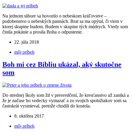
Na jednom tábore sa hovorilo o nebeskom kráľovstve –
podobenstvo o nebeských pannách. Brat sa ma opýtal, či viem v
ktorej skupine budem. Budem v skupine tých múdrych. Vtedy som
činila pokánie a prosila Boha o odpustenie.
22. júla 2018
môj príbeh
Boh mi cez Bibliu ukázal, aký skutočne
som
Do strednej školy som žil v presvedčení, že kresťanstvo už zaniká a
že je načase ho vedecky vymazať a zo svojich spolužiakov som sa
častokrát vysmieval, pretože chodili do kostola.
8. októbra 2017
môj príbeh