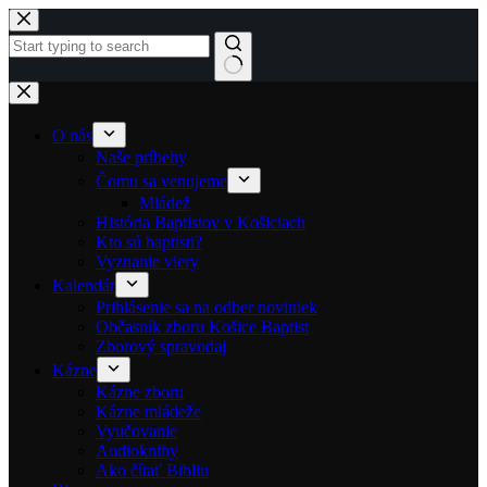
Skip to content
No results
O nás
Naše príbehy
Čomu sa venujeme
Mládež
História Baptistov v Košiciach
Kto sú baptisti?
Vyznanie viery
Kalendár
Prihlásenie sa na odber noviniek
Občasník zboru Košice Baptist
Zborový spravodaj
Kázne
Kázne zboru
Kázne mládeže
Vyučovanie
Audioknihy
Ako čítať Bibliu