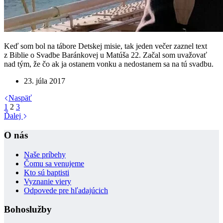
Keď som bol na tábore Detskej misie, tak jeden večer zaznel text
z Biblie o Svadbe Baránkovej u Matúša 22. Začal som uvažovať
nad tým, že čo ak ja ostanem vonku a nedostanem sa na tú svadbu.
23. júla 2017
Naspäť
1
2
3
Ďalej
O nás
Naše príbehy
Čomu sa venujeme
Kto sú baptisti
Vyznanie viery
Odpovede pre hľadajúcich
Bohoslužby