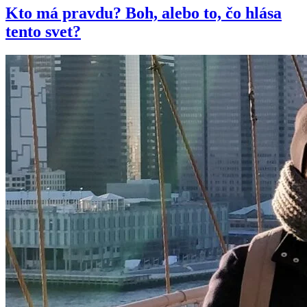
Kto má pravdu? Boh, alebo to, čo hlása
tento svet?