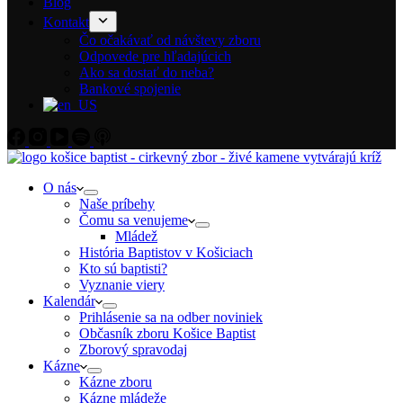
Blog
Kontakt
Čo očakávať od návštevy zboru
Odpovede pre hľadajúcich
Ako sa dostať do neba?
Bankové spojenie
O nás
Naše príbehy
Čomu sa venujeme
Mládež
História Baptistov v Košiciach
Kto sú baptisti?
Vyznanie viery
Kalendár
Prihlásenie sa na odber noviniek
Občasník zboru Košice Baptist
Zborový spravodaj
Kázne
Kázne zboru
Kázne mládeže