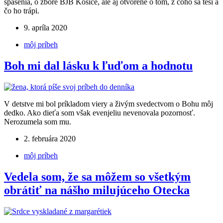
spasenia, o zbore BJB Košice, ale aj otvorene o tom, z čoho sa teší a
čo ho trápi.
9. apríla 2020
môj príbeh
Boh mi dal lásku k ľuďom a hodnotu
V detstve mi bol príkladom viery a živým svedectvom o Bohu môj
dedko. Ako dieťa som však evenjeliu nevenovala pozornosť.
Nerozumela som mu.
2. februára 2020
môj príbeh
Vedela som, že sa môžem so všetkým
obrátiť na nášho milujúceho Otecka