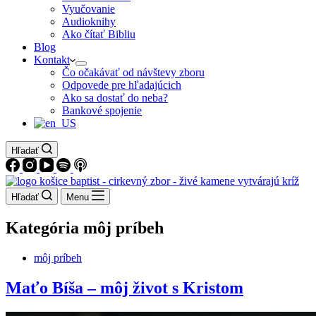
Vyučovanie
Audioknihy
Ako čítať Bibliu
Blog
Kontakt
Čo očakávať od návštevy zboru
Odpovede pre hľadajúcich
Ako sa dostať do neba?
Bankové spojenie
Hľadať
Hľadať
Menu
Kategória
môj príbeh
môj príbeh
Maťo Bíša – môj život s Kristom