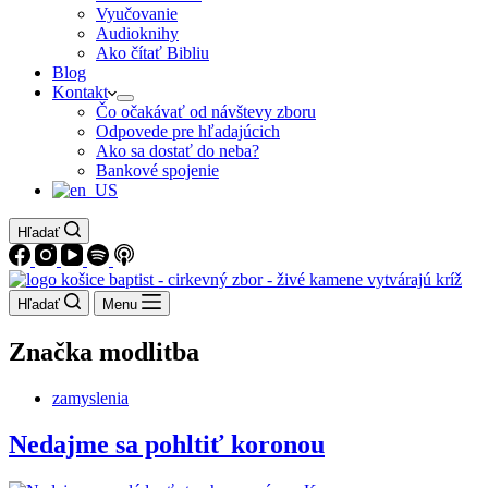
Vyučovanie
Audioknihy
Ako čítať Bibliu
Blog
Kontakt
Čo očakávať od návštevy zboru
Odpovede pre hľadajúcich
Ako sa dostať do neba?
Bankové spojenie
Hľadať
Hľadať
Menu
Značka
modlitba
zamyslenia
Nedajme sa pohltiť koronou