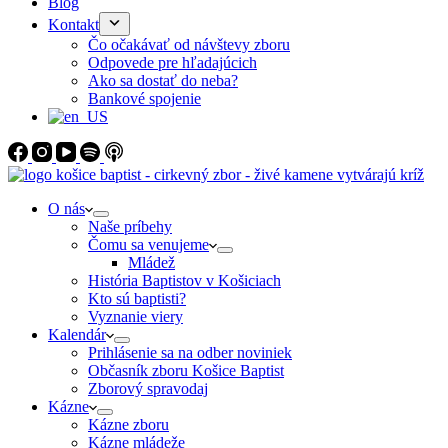
Blog
Kontakt
Čo očakávať od návštevy zboru
Odpovede pre hľadajúcich
Ako sa dostať do neba?
Bankové spojenie
O nás
Naše príbehy
Čomu sa venujeme
Mládež
História Baptistov v Košiciach
Kto sú baptisti?
Vyznanie viery
Kalendár
Prihlásenie sa na odber noviniek
Občasník zboru Košice Baptist
Zborový spravodaj
Kázne
Kázne zboru
Kázne mládeže