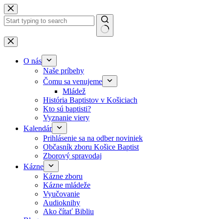
Skip to content
No results
O nás
Naše príbehy
Čomu sa venujeme
Mládež
História Baptistov v Košiciach
Kto sú baptisti?
Vyznanie viery
Kalendár
Prihlásenie sa na odber noviniek
Občasník zboru Košice Baptist
Zborový spravodaj
Kázne
Kázne zboru
Kázne mládeže
Vyučovanie
Audioknihy
Ako čítať Bibliu