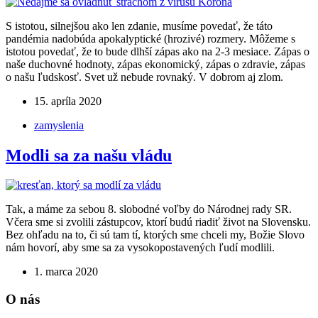
S istotou, silnejšou ako len zdanie, musíme povedať, že táto
pandémia nadobúda apokalyptické (hrozivé) rozmery. Môžeme s
istotou povedať, že to bude dlhší zápas ako na 2-3 mesiace. Zápas o
naše duchovné hodnoty, zápas ekonomický, zápas o zdravie, zápas
o našu ľudskosť. Svet už nebude rovnaký. V dobrom aj zlom.
15. apríla 2020
zamyslenia
Modli sa za našu vládu
Tak, a máme za sebou 8. slobodné voľby do Národnej rady SR.
Včera sme si zvolili zástupcov, ktorí budú riadiť život na Slovensku.
Bez ohľadu na to, či sú tam tí, ktorých sme chceli my, Božie Slovo
nám hovorí, aby sme sa za vysokopostavených ľudí modlili.
1. marca 2020
O nás