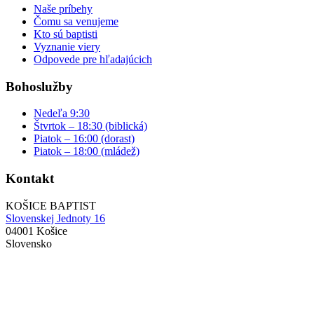
Naše príbehy
Čomu sa venujeme
Kto sú baptisti
Vyznanie viery
Odpovede pre hľadajúcich
Bohoslužby
Nedeľa 9:30
Štvrtok – 18:30 (biblická)
Piatok – 16:00 (dorast)
Piatok – 18:00 (mládež)
Kontakt
KOŠICE BAPTIST
Slovenskej Jednoty 16
04001 Košice
Slovensko