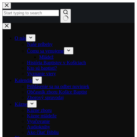
Skip to content
No results
O nás
Naše príbehy
Čomu sa venujeme
Mládež
História Baptistov v Košiciach
Kto sú baptisti?
Vyznanie viery
Kalendár
Prihlásenie sa na odber noviniek
Občasník zboru Košice Baptist
Zborový spravodaj
Kázne
Kázne zboru
Kázne mládeže
Vyučovanie
Audioknihy
Ako čítať Bibliu