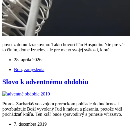
povedz domu Izraelovmu: Takto hovorí Pán Hospodin: Nie pre vás
to činím, dome Izraelov, ale pre meno svojej svätosti, ktoré…
28. apríla 2026
Boh
,
zamyslenia
Slovo k adventnému obdobiu
Prorok Zachariáš vo svojom prorockom pohľade do budúcnosti
povzbudzuje Boží vyvolený ľud k radosti a plesaniu, pretože vidí
prichádzať kráľa. Ten kráľ bude spravodlivý a prinesie víťazstvo.
7. decembra 2019