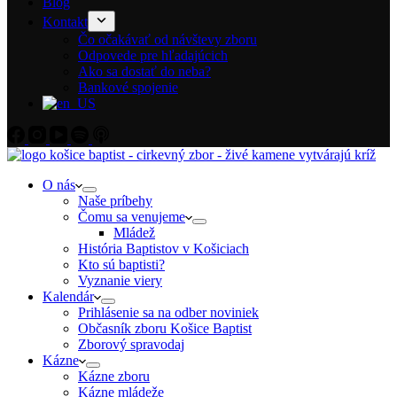
Blog
Kontakt
Čo očakávať od návštevy zboru
Odpovede pre hľadajúcich
Ako sa dostať do neba?
Bankové spojenie
O nás
Naše príbehy
Čomu sa venujeme
Mládež
História Baptistov v Košiciach
Kto sú baptisti?
Vyznanie viery
Kalendár
Prihlásenie sa na odber noviniek
Občasník zboru Košice Baptist
Zborový spravodaj
Kázne
Kázne zboru
Kázne mládeže