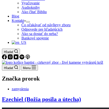
Vyučovanie
Audioknihy
Ako čítať Bibliu
Blog
Kontakt
Čo očakávať od návštevy zboru
Odpovede pre hľadajúcich
Ako sa dostať do neba?
Bankové spojenie
Hľadať
Hľadať
Menu
Značka
prorok
zamyslenia
Ezechiel (Božia posila a útecha)