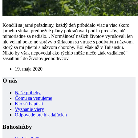
Končili sa jarné prázdniny, každý deň pribúdalo viac a viac skoro
jarného slnka, predbežné plány pokračovali podľa predstáv, nič
mimoriadne sa nedialo... Normálnosť našich životov vyrušovali len
nie veľmi pokojné správy o šíriacom sa víruse s podivným názvom,
ktorý sa mi plietol s názvom choroby. Bol však až v Taliansku.
Nikto by však nepovedal ako rýchlo môže niečo „tak vzdialené“
zasiahnuť do životov jednotlivcov.
19. mája 2020
O nás
Naše príbehy
Čomu sa venujeme
Kto sú baptisti
Vyznanie viery
Odpovede pre hľadajúcich
Bohoslužby