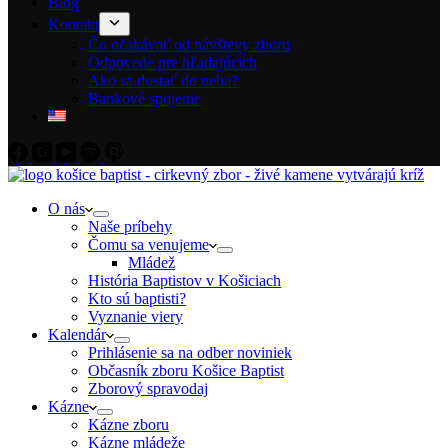
Blog
Kontakt
Čo očakávať od návštevy zboru
Odpovede pre hľadajúcich
Ako sa dostať do neba?
Bankové spojenie
O nás
Naše príbehy
Čomu sa venujeme
Mládež
História Baptistov v Košiciach
Kto sú baptisti?
Vyznanie viery
Kalendár
Prihlásenie sa na odber noviniek
Občasník zboru Košice Baptist
Zborový spravodaj
Kázne
Kázne zboru
Kázne mládeže