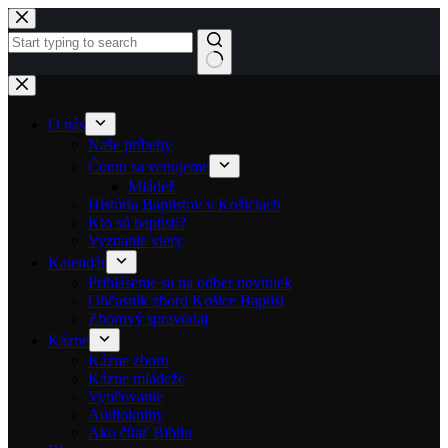
Skip to content
No results
O nás
Naše príbehy
Čomu sa venujeme
Mládež
História Baptistov v Košiciach
Kto sú baptisti?
Vyznanie viery
Kalendár
Prihlásenie sa na odber noviniek
Občasník zboru Košice Baptist
Zborový spravodaj
Kázne
Kázne zboru
Kázne mládeže
Vyučovanie
Audioknihy
Ako čítať Bibliu