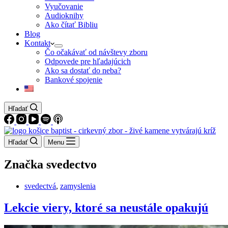
Vyučovanie
Audioknihy
Ako čítať Bibliu
Blog
Kontakt
Čo očakávať od návštevy zboru
Odpovede pre hľadajúcich
Ako sa dostať do neba?
Bankové spojenie
Hľadať
Hľadať
Menu
Značka
svedectvo
svedectvá
,
zamyslenia
Lekcie viery, ktoré sa neustále opakujú