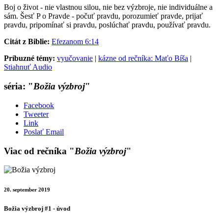
Boj o život - nie vlastnou silou, nie bez výzbroje, nie individuálne a
sám. Šesť P o Pravde - počuť pravdu, porozumieť pravde, prijať
pravdu, pripomínať si pravdu, poslúchať pravdu, používať pravdu.
Citát z Biblie:
Efezanom 6:14
Príbuzné témy:
vyučovanie
|
kázne od rečníka: Maťo Bíša
|
Stiahnuť Audio
séria: "
Božia výzbroj
"
Facebook
Tweeter
Link
Poslať Email
Viac od rečníka "
Božia výzbroj
"
20. september 2019
Božia výzbroj #1 - úvod