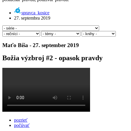
spravca_kosice
27. septembra 2019
Maťo Bíša - 27. september 2019
Božia výzbroj #2 - opasok pravdy
pozrieť
počúvať