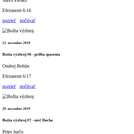
Slávo Plesko
Efezanom 6:16
pozrieť
počúvať
22. november 2019
Božia výzbroj #6 - prilba spasenia
Ondrej Behún
Efezanom 6:17
pozrieť
počúvať
29. november 2019
Božia výzbroj #7 - meč Ducha
Peter Jurčo