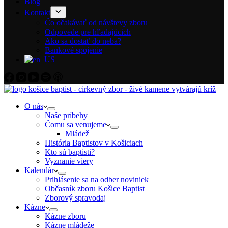
Blog
Kontakt
Čo očakávať od návštevy zboru
Odpovede pre hľadajúcich
Ako sa dostať do neba?
Bankové spojenie
O nás
Naše príbehy
Čomu sa venujeme
Mládež
História Baptistov v Košiciach
Kto sú baptisti?
Vyznanie viery
Kalendár
Prihlásenie sa na odber noviniek
Občasník zboru Košice Baptist
Zborový spravodaj
Kázne
Kázne zboru
Kázne mládeže