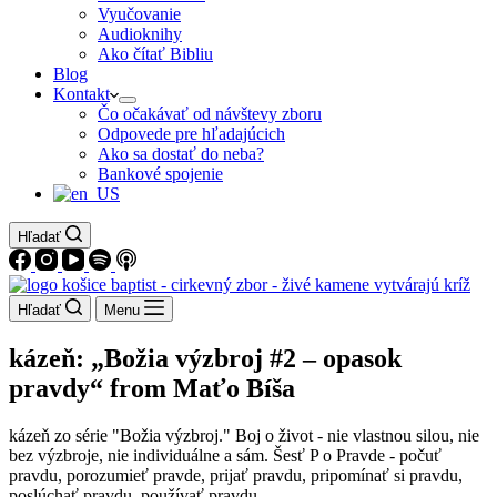
Vyučovanie
Audioknihy
Ako čítať Bibliu
Blog
Kontakt
Čo očakávať od návštevy zboru
Odpovede pre hľadajúcich
Ako sa dostať do neba?
Bankové spojenie
Hľadať
Hľadať
Menu
kázeň: „Božia výzbroj #2 – opasok
pravdy“ from Maťo Bíša
kázeň zo série "Božia výzbroj." Boj o život - nie vlastnou silou, nie
bez výzbroje, nie individuálne a sám. Šesť P o Pravde - počuť
pravdu, porozumieť pravde, prijať pravdu, pripomínať si pravdu,
poslúchať pravdu, používať pravdu.