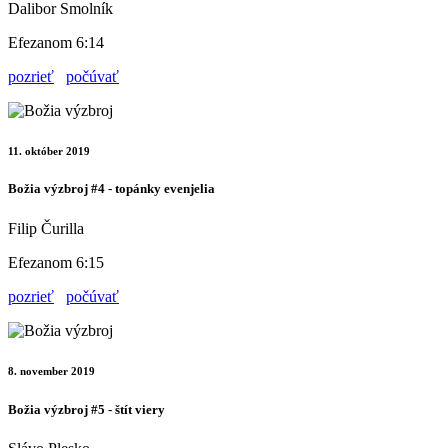
Dalibor Smolník
Efezanom 6:14
pozrieť
počúvať
11. október 2019
Božia výzbroj #4 - topánky evenjelia
Filip Čurilla
Efezanom 6:15
pozrieť
počúvať
8. november 2019
Božia výzbroj #5 - štít viery