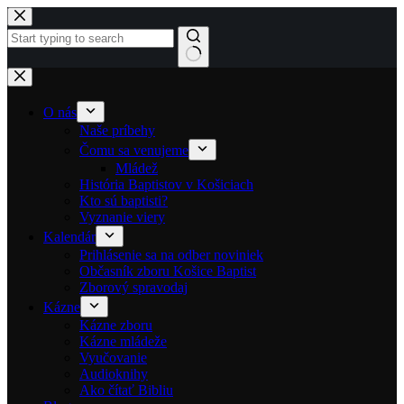
Skip to content
No results
O nás
Naše príbehy
Čomu sa venujeme
Mládež
História Baptistov v Košiciach
Kto sú baptisti?
Vyznanie viery
Kalendár
Prihlásenie sa na odber noviniek
Občasník zboru Košice Baptist
Zborový spravodaj
Kázne
Kázne zboru
Kázne mládeže
Vyučovanie
Audioknihy
Ako čítať Bibliu