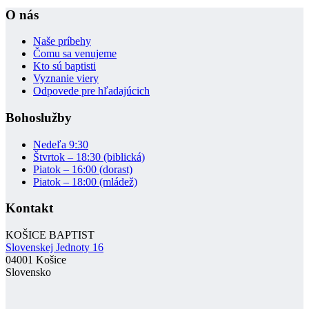
O nás
Naše príbehy
Čomu sa venujeme
Kto sú baptisti
Vyznanie viery
Odpovede pre hľadajúcich
Bohoslužby
Nedeľa 9:30
Štvrtok – 18:30 (biblická)
Piatok – 16:00 (dorast)
Piatok – 18:00 (mládež)
Kontakt
KOŠICE BAPTIST
Slovenskej Jednoty 16
04001 Košice
Slovensko