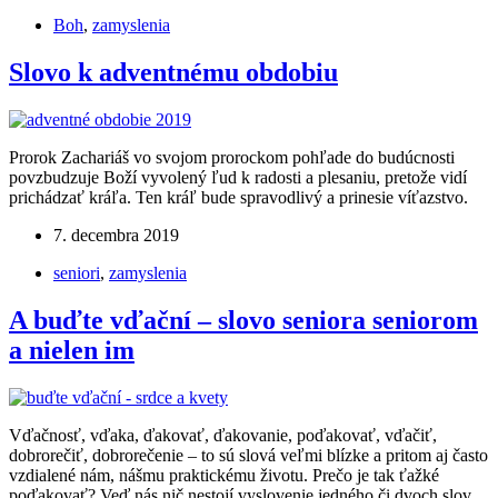
Boh
,
zamyslenia
Slovo k adventnému obdobiu
Prorok Zachariáš vo svojom prorockom pohľade do budúcnosti
povzbudzuje Boží vyvolený ľud k radosti a plesaniu, pretože vidí
prichádzať kráľa. Ten kráľ bude spravodlivý a prinesie víťazstvo.
7. decembra 2019
seniori
,
zamyslenia
A buďte vďační – slovo seniora seniorom
a nielen im
Vďačnosť, vďaka, ďakovať, ďakovanie, poďakovať, vďačiť,
dobrorečiť, dobrorečenie – to sú slová veľmi blízke a pritom aj často
vzdialené nám, nášmu praktickému životu. Prečo je tak ťažké
poďakovať? Veď nás nič nestojí vyslovenie jedného či dvoch slov,