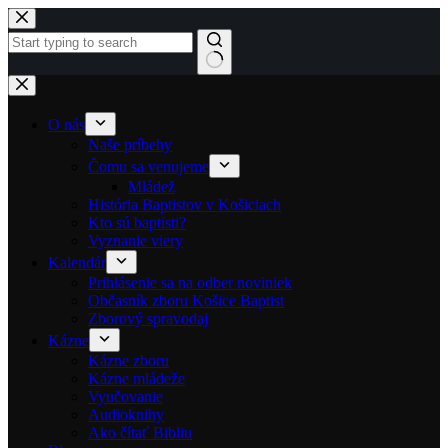
Skip to content
No results
O nás
Naše príbehy
Čomu sa venujeme
Mládež
História Baptistov v Košiciach
Kto sú baptisti?
Vyznanie viery
Kalendár
Prihlásenie sa na odber noviniek
Občasník zboru Košice Baptist
Zborový spravodaj
Kázne
Kázne zboru
Kázne mládeže
Vyučovanie
Audioknihy
Ako čítať Bibliu