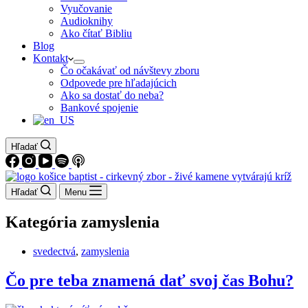
Vyučovanie
Audioknihy
Ako čítať Bibliu
Blog
Kontakt
Čo očakávať od návštevy zboru
Odpovede pre hľadajúcich
Ako sa dostať do neba?
Bankové spojenie
Hľadať
Hľadať
Menu
Kategória
zamyslenia
svedectvá
,
zamyslenia
Čo pre teba znamená dať svoj čas Bohu?