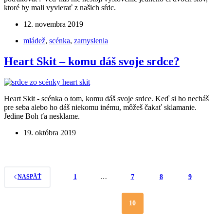
ktoré by mali vyvierať z našich sŕdc.
12. novembra 2019
mládež
,
scénka
,
zamyslenia
Heart Skit – komu dáš svoje srdce?
Heart Skit - scénka o tom, komu dáš svoje srdce. Keď si ho necháš
pre seba alebo ho dáš niekomu inému, môžeš čakať sklamanie.
Jedine Boh ťa nesklame.
19. októbra 2019
1
…
7
8
9
NASPÄŤ
10