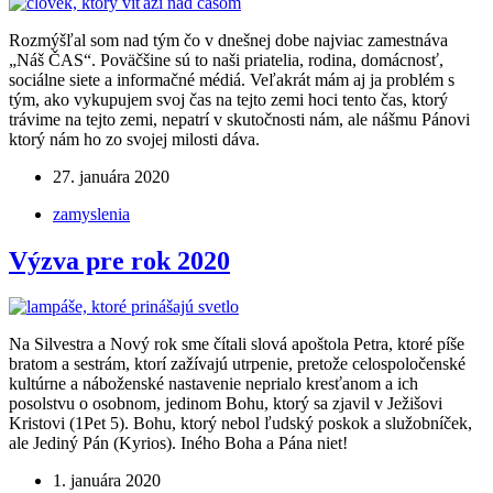
Rozmýšľal som nad tým čo v dnešnej dobe najviac zamestnáva
„Náš ČAS“. Poväčšine sú to naši priatelia, rodina, domácnosť,
sociálne siete a informačné médiá. Veľakrát mám aj ja problém s
tým, ako vykupujem svoj čas na tejto zemi hoci tento čas, ktorý
trávime na tejto zemi, nepatrí v skutočnosti nám, ale nášmu Pánovi
ktorý nám ho zo svojej milosti dáva.
27. januára 2020
zamyslenia
Výzva pre rok 2020
Na Silvestra a Nový rok sme čítali slová apoštola Petra, ktoré píše
bratom a sestrám, ktorí zažívajú utrpenie, pretože celospoločenské
kultúrne a náboženské nastavenie neprialo kresťanom a ich
posolstvu o osobnom, jedinom Bohu, ktorý sa zjavil v Ježišovi
Kristovi (1Pet 5). Bohu, ktorý nebol ľudský poskok a služobníček,
ale Jediný Pán (Kyrios). Iného Boha a Pána niet!
1. januára 2020