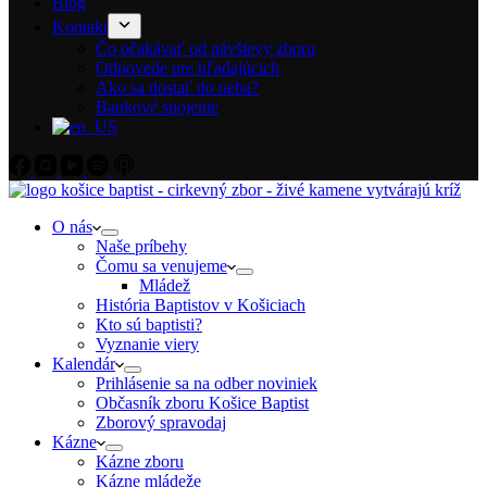
Blog
Kontakt
Čo očakávať od návštevy zboru
Odpovede pre hľadajúcich
Ako sa dostať do neba?
Bankové spojenie
O nás
Naše príbehy
Čomu sa venujeme
Mládež
História Baptistov v Košiciach
Kto sú baptisti?
Vyznanie viery
Kalendár
Prihlásenie sa na odber noviniek
Občasník zboru Košice Baptist
Zborový spravodaj
Kázne
Kázne zboru
Kázne mládeže