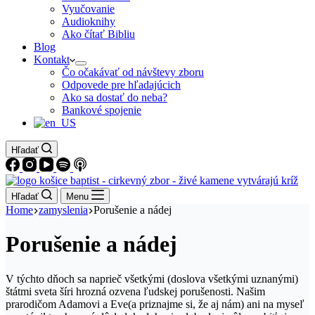
Vyučovanie
Audioknihy
Ako čítať Bibliu
Blog
Kontakt
Čo očakávať od návštevy zboru
Odpovede pre hľadajúcich
Ako sa dostať do neba?
Bankové spojenie
Hľadať
Hľadať
Menu
Home
zamyslenia
Porušenie a nádej
Porušenie a nádej
V týchto dňoch sa naprieč všetkými (doslova všetkými uznanými)
štátmi sveta šíri hrozná ozvena ľudskej porušenosti. Našim
prarodičom Adamovi a Eve(a priznajme si, že aj nám) ani na myseľ