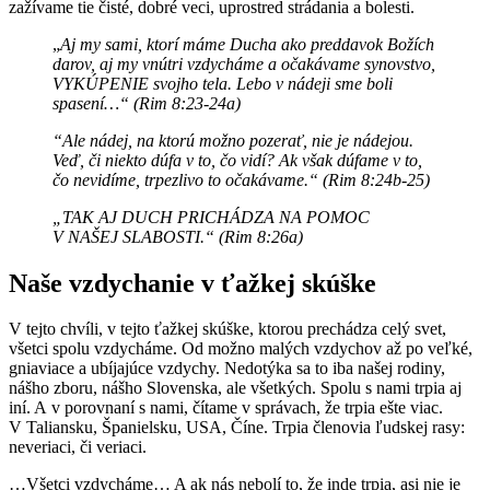
zažívame tie čisté, dobré veci, uprostred strádania a bolesti.
„
Aj my sami, ktorí máme Ducha ako preddavok Božích
darov, aj my vnútri vzdycháme a očakávame synovstvo,
VYKÚPENIE svojho tela. Lebo v nádeji sme boli
spasení…“ (Rim 8:23-24a)
“Ale nádej, na ktorú možno pozerať, nie je nádejou.
Veď, či niekto dúfa v to, čo vidí? Ak však dúfame v to,
čo nevidíme, trpezlivo to očakávame.“ (Rim 8:24b-25)
„TAK AJ DUCH PRICHÁDZA NA POMOC
V NAŠEJ SLABOSTI.“ (Rim 8:26a)
Naše vzdychanie v ťažkej skúške
V tejto chvíli, v tejto ťažkej skúške, ktorou prechádza celý svet,
všetci spolu vzdycháme. Od možno malých vzdychov až po veľké,
gniaviace a ubíjajúce vzdychy. Nedotýka sa to iba našej rodiny,
nášho zboru, nášho Slovenska, ale všetkých. Spolu s nami trpia aj
iní. A v porovnaní s nami, čítame v správach, že trpia ešte viac.
V Taliansku, Španielsku, USA, Číne. Trpia členovia ľudskej rasy:
neveriaci, či veriaci.
…Všetci vzdycháme… A ak nás nebolí to, že inde trpia, asi nie je