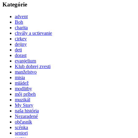
Kategórie
advent
Boh
charita
chvály a uctievanie
cirkev
dejiny
deti
dorast
evanjelium
Klub dobrej zvesti
manželstvo
misia
mládež
modlitby
môj príbeh
muzikál
My Story
naša história
Nezaradené
občasník
scénka
seniori