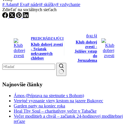
#
Adam
#
Eva
#
nádej
#
skúšky
#
vzdychanie
Zdieľať na sociálnych sieťach
ĎALŠÍ
PREDCHÁDZAJÚCI
Klub dobrej
Klub dobrej zvesti
zvesti -
- Sviatok
Ježišov vstup
nekvasených
do
chlebov
Jeruzalema
No results
Najnovšie články
Ámos (Príprava na stretnutie s Bohom)
Verejné vyznanie viery krstom na jazere Bukovec
Garden party na koniec roka
Heal Thy Soul – charitatívny večer v Tabačke
Večer modlitieb a chvál – začiatok 24-hodinovej modlitebnej
reťaze