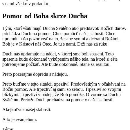
s nami všetko v poriadku.
Pomoc od Boha skrze Ducha
Tým, ktorí však majú Ducha Svätého ako preddavok Božích darov,
prichádza Duch na pomoc. Chce pomôcť našej slabosti. Chce
upriamiť našu pozornosť na to, že sme synmi a dcérami Božími.
Boh je v Kristovi náš Otec. Je tu s nami. Drží nás za ruku.
Duch nás upriamuje na nádej, v ktorej sme boli spasení. Toto
spasenie bude dokonané vykúpením nášho tela, na ktoré si ešte
potrebujeme počkať. Ale bude dokonané. Stane sa realitou.
Preto pozerajme dopredu s nádejou.
Preto buďme v tejto situácii trpezliví. Predovšetkým v očakávaní na
Božiu pomoc. Ale trpezliví aj sami so sebou. Trpezliví so svojimi
blízkymi. Trpezliví v nádeji, že Boh pomôže. Otvorme sa Duchu
Svätému. Pretože Duch prichádza na pomoc v našej slabosti.
Akejkoľvek našej slabosti.
A to je evanjelium.
Témy