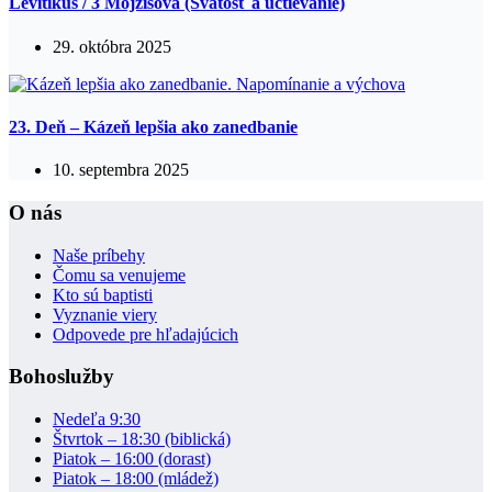
Levitikus / 3 Mojžišova (Svätosť a uctievanie)
29. októbra 2025
23. Deň – Kázeň lepšia ako zanedbanie
10. septembra 2025
O nás
Naše príbehy
Čomu sa venujeme
Kto sú baptisti
Vyznanie viery
Odpovede pre hľadajúcich
Bohoslužby
Nedeľa 9:30
Štvrtok – 18:30 (biblická)
Piatok – 16:00 (dorast)
Piatok – 18:00 (mládež)