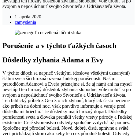
nevstúpil ten hrozný dôsledok zlyhania slobodnej vôle urobiť si po
svojom a neposlúchnuť svojho Stvoriteľa a Udržiavateľa života.
1. apríla 2020
zamyslenia
Porušenie a v týchto ťažkých časoch
Dôsledky zlyhania Adama a Evy
V týchto dňoch sa naprieč všetkými (doslova všetkými uznanými)
štátmi sveta šíri hrozná ozvena ľudskej porušenosti. Našim
prarodičom Adamovi a Eve(a priznajme si, že aj nám) ani na myseľ
nevstúpil ten hrozný dôsledok zlyhania slobodnej vôle urobiť si po
svojom a neposlúchnuť svojho Stvoriteľa a Udržiavateľa života.
Ten biblický príbeh z Gen 3 o ich zlyhaní, ktorý tak často berieme
ako príbeh na dobrú noc, však pravdivo informuje a varuje pred
dôsledkami hriechu. Tie dôsledky majú hrozný dopad. Dôsledky
porušenosti sveta a človeka prenikli všetky vrstvy prírody a ľudskej
existencie. Celé stvorenstvo odvtedy spoločne vzdychá až podnes.
Spoločne trpí pôrodné bolesti. Nové, dobré, čisté, správne a sväté
veci prichádzajú skoro ako keby len cez pôrodné bolesti. Odvtedy