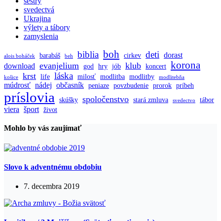
sestry
svedectvá
Ukrajina
výlety a tábory
zamyslenia
boh
biblia
deti
dorast
barabáš
cirkev
alois boháček
beh
korona
evanjelium
klub
download
god
hry
jób
koncert
láska
krst
life
milosť
modlitba
modlitby
košice
modlitebňa
múdrosť
nádej
občasník
peniaze
povzbudenie
prorok
príbeh
príslovia
spoločenstvo
skúšky
stará zmluva
tábor
svedectvo
viera
šport
život
Mohlo by vás zaujímať
Slovo k adventnému obdobiu
7. decembra 2019