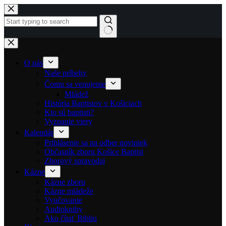
Skip to content
No results
O nás
Naše príbehy
Čomu sa venujeme
Mládež
História Baptistov v Košiciach
Kto sú baptisti?
Vyznanie viery
Kalendár
Prihlásenie sa na odber noviniek
Občasník zboru Košice Baptist
Zborový spravodaj
Kázne
Kázne zboru
Kázne mládeže
Vyučovanie
Audioknihy
Ako čítať Bibliu