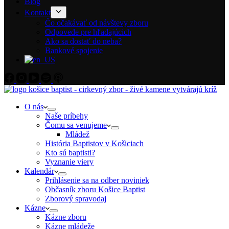
Blog
Kontakt
Čo očakávať od návštevy zboru
Odpovede pre hľadajúcich
Ako sa dostať do neba?
Bankové spojenie
O nás
Naše príbehy
Čomu sa venujeme
Mládež
História Baptistov v Košiciach
Kto sú baptisti?
Vyznanie viery
Kalendár
Prihlásenie sa na odber noviniek
Občasník zboru Košice Baptist
Zborový spravodaj
Kázne
Kázne zboru
Kázne mládeže