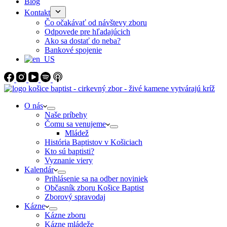
Blog
Kontakt
Čo očakávať od návštevy zboru
Odpovede pre hľadajúcich
Ako sa dostať do neba?
Bankové spojenie
O nás
Naše príbehy
Čomu sa venujeme
Mládež
História Baptistov v Košiciach
Kto sú baptisti?
Vyznanie viery
Kalendár
Prihlásenie sa na odber noviniek
Občasník zboru Košice Baptist
Zborový spravodaj
Kázne
Kázne zboru
Kázne mládeže