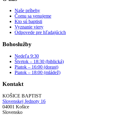
Naše príbehy
Čomu sa venujeme
Kto sú baptisti
Vyznanie viery
Odpovede pre hľadajúcich
Bohoslužby
Nedeľa 9:30
Štvrtok – 18:30 (biblická)
Piatok – 16:00 (dorast)
Piatok – 18:00 (mládež)
Kontakt
KOŠICE BAPTIST
Slovenskej Jednoty 16
04001 Košice
Slovensko