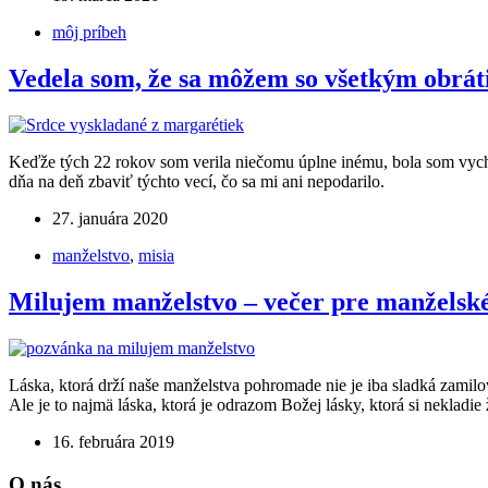
môj príbeh
Vedela som, že sa môžem so všetkým obrát
Keďže tých 22 rokov som verila niečomu úplne inému, bola som vych
dňa na deň zbaviť týchto vecí, čo sa mi ani nepodarilo.
27. januára 2020
manželstvo
,
misia
Milujem manželstvo – večer pre manželsk
Láska, ktorá drží naše manželstva pohromade nie je iba sladká zamilo
Ale je to najmä láska, ktorá je odrazom Božej lásky, ktorá si nekladi
16. februára 2019
O nás