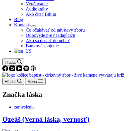
Vyučovanie
Audioknihy
Ako čítať Bibliu
Blog
Kontakt
Čo očakávať od návštevy zboru
Odpovede pre hľadajúcich
Ako sa dostať do neba?
Bankové spojenie
Hľadať
Hľadať
Menu
Značka
láska
zamyslenia
Ozeáš (Verná láska, vernosť)