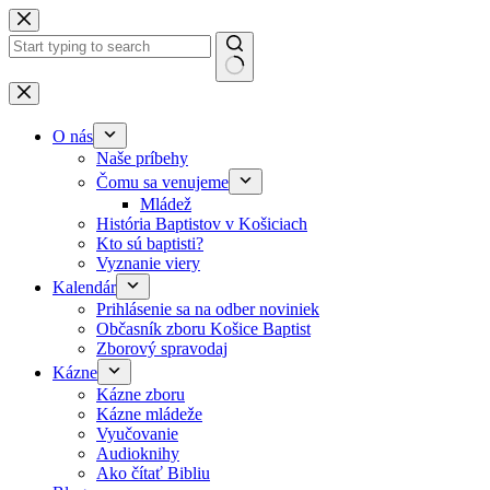
Skip to content
No results
O nás
Naše príbehy
Čomu sa venujeme
Mládež
História Baptistov v Košiciach
Kto sú baptisti?
Vyznanie viery
Kalendár
Prihlásenie sa na odber noviniek
Občasník zboru Košice Baptist
Zborový spravodaj
Kázne
Kázne zboru
Kázne mládeže
Vyučovanie
Audioknihy
Ako čítať Bibliu