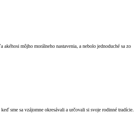
ľa akéhosi môjho morálneho nastavenia, a nebolo jednoduché sa zo
eď sme sa vzájomne okresávali a určovali si svoje rodinné tradície.