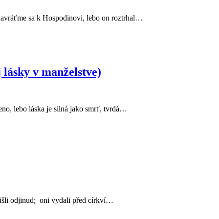
 navráťme sa k Hospodinovi, lebo on roztrhal…
lásky v manželstve)
no, lebo láska je silná jako smrť, tvrdá…
řišli odjinud; oni vydali před církví…