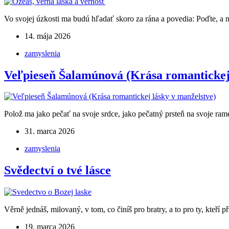
Vo svojej úzkosti ma budú hľadať skoro za rána a povedia: Poďte, a
14. mája 2026
zamyslenia
Veľpieseň Šalamúnová (Krása romantickej 
Polož ma jako pečať na svoje srdce, jako pečatný prsteň na svoje rame
31. marca 2026
zamyslenia
Svědectví o tvé lásce
Věrně jednáš, milovaný, v tom, co činíš pro bratry, a to pro ty, kteří p
19. marca 2026