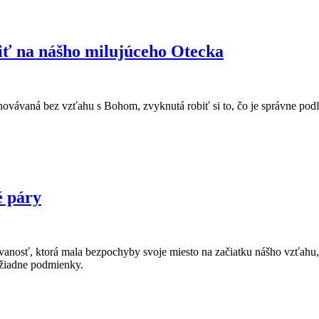
iť na nášho milujúceho Otecka
ovávaná bez vzťahu s Bohom, zvyknutá robiť si to, čo je správne pod
é páry
vanosť, ktorá mala bezpochyby svoje miesto na začiatku nášho vzťahu, k
e žiadne podmienky.