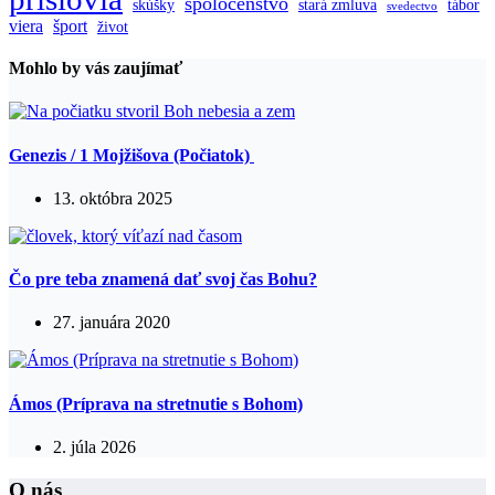
spoločenstvo
skúšky
stará zmluva
tábor
svedectvo
viera
šport
život
Mohlo by vás zaujímať
Genezis / 1 Mojžišova (Počiatok)
13. októbra 2025
Čo pre teba znamená dať svoj čas Bohu?
27. januára 2020
Ámos (Príprava na stretnutie s Bohom)
2. júla 2026
O nás