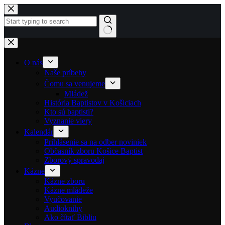
Skip to content
No results
O nás
Naše príbehy
Čomu sa venujeme
Mládež
História Baptistov v Košiciach
Kto sú baptisti?
Vyznanie viery
Kalendár
Prihlásenie sa na odber noviniek
Občasník zboru Košice Baptist
Zborový spravodaj
Kázne
Kázne zboru
Kázne mládeže
Vyučovanie
Audioknihy
Ako čítať Bibliu