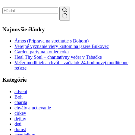
No results
Najnovšie články
Ámos (Príprava na stretnutie s Bohom)
Verejné vyznanie viery krstom na jazere Bukovec
Garden party na koniec roka
Heal Thy Soul – charitatívny večer v Tabačke
Večer modlitieb a chvál – začiatok 24-hodinovej modlitebnej
reťaze
Kategórie
advent
Boh
charita
chvály a uctievanie
cirkev
dejiny
deti
dorast
evanjelium