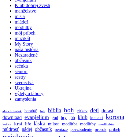
Klub dobrej zvesti
manželstvo
misia
mládež
modlitby
môj príbeh
muzikál
My Story
naša história
Nezaradené
občasník
scénka
seniori
sestry
svedectvá
Ukrajina
výlety a tábory
zamyslenia
boh
biblia
deti
dorast
barabáš
cirkev
alois boháček
beh
korona
evanjelium
klub
download
god
hry
jób
koncert
láska
krst
life
milosť
modlitba
modlitby
košice
modlitebňa
múdrosť
nádej
občasník
peniaze
povzbudenie
prorok
príbeh
príslovia