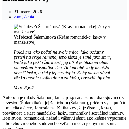
31. marca 2026
zamyslenia
Veľpieseň Šalamúnová (Krása romantickej lásky v
manželstve)
Polož ma jako pečať na svoje srdce, jako pečatný
prsteň na svoje rameno, lebo láska je silná jako smrť,
tvrdá jako peklo žiarlivosť; jej blkot je blkotom ohňa,
plameňom Hospodinovým. Ani mnohé vody nemôžu
uhasiť lásku, a rieky jej nezatopia. Keby niekto dával
všetko imanie svojho domu za lásku, opovrhli by ním.
Veľp. 8,6-7
Autorom je mladý Šalamún, kniha je spísaná sériou dialógov medzi
nevestou (Šulamitka) a jej ženíchom (Šalamún), pričom vystupujú tu
i priatelia a dcéry Jeruzalema. Kniha vyvyšuje čistotu, krásu,
posvätnosť a slasť manželskej lásky, romantiky i sexuálnej intimity.
Boh stvoril romantickú, nežnú i vášnivú lásku ako krásne vyjadrenie
hlbokého vrúcneho zmluvného vzťahu medzi jedným mužom a
jednou ženou.