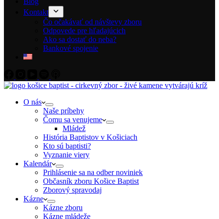
Blog
Kontakt
Čo očakávať od návštevy zboru
Odpovede pre hľadajúcich
Ako sa dostať do neba?
Bankové spojenie
O nás
Naše príbehy
Čomu sa venujeme
Mládež
História Baptistov v Košiciach
Kto sú baptisti?
Vyznanie viery
Kalendár
Prihlásenie sa na odber noviniek
Občasník zboru Košice Baptist
Zborový spravodaj
Kázne
Kázne zboru
Kázne mládeže