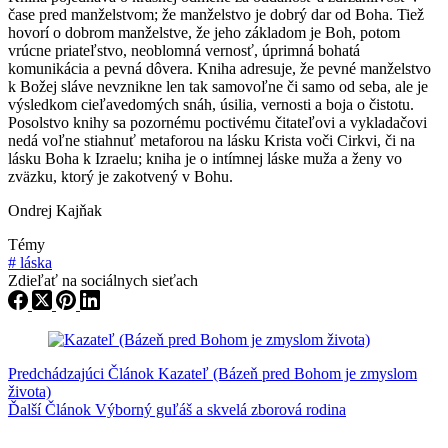
čase pred manželstvom; že manželstvo je dobrý dar od Boha. Tiež
hovorí o dobrom manželstve, že jeho základom je Boh, potom
vrúcne priateľstvo, neoblomná vernosť, úprimná bohatá
komunikácia a pevná dôvera. Kniha adresuje, že pevné manželstvo
k Božej sláve nevznikne len tak samovoľne či samo od seba, ale je
výsledkom cieľavedomých snáh, úsilia, vernosti a boja o čistotu.
Posolstvo knihy sa pozornému poctivému čitateľovi a vykladačovi
nedá voľne stiahnuť metaforou na lásku Krista voči Cirkvi, či na
lásku Boha k Izraelu; kniha je o intímnej láske muža a ženy vo
zväzku, ktorý je zakotvený v Bohu.
Ondrej Kajňak
Témy
#
láska
Zdieľať na sociálnych sieťach
Predchádzajúci
Článok
Kazateľ (Bázeň pred Bohom je zmyslom
života)
Ďalší
Článok
Výborný guľáš a skvelá zborová rodina