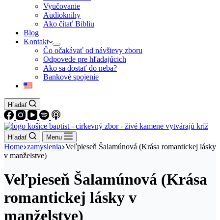
Vyučovanie
Audioknihy
Ako čítať Bibliu
Blog
Kontakt
Čo očakávať od návštevy zboru
Odpovede pre hľadajúcich
Ako sa dostať do neba?
Bankové spojenie
Hľadať
Hľadať
Menu
Home
zamyslenia
Veľpieseň Šalamúnová (Krása romantickej lásky
v manželstve)
Veľpieseň Šalamúnová (Krása
romantickej lásky v
manželstve)