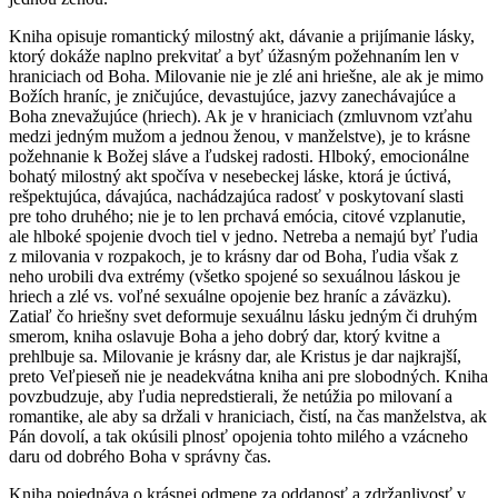
Kniha opisuje romantický milostný akt, dávanie a prijímanie lásky,
ktorý dokáže naplno prekvitať a byť úžasným požehnaním len v
hraniciach od Boha. Milovanie nie je zlé ani hriešne, ale ak je mimo
Božích hraníc, je zničujúce, devastujúce, jazvy zanechávajúce a
Boha znevažujúce (hriech). Ak je v hraniciach (zmluvnom vzťahu
medzi jedným mužom a jednou ženou, v manželstve), je to krásne
požehnanie k Božej sláve a ľudskej radosti. Hlboký, emocionálne
bohatý milostný akt spočíva v nesebeckej láske, ktorá je úctivá,
rešpektujúca, dávajúca, nachádzajúca radosť v poskytovaní slasti
pre toho druhého; nie je to len prchavá emócia, citové vzplanutie,
ale hlboké spojenie dvoch tiel v jedno. Netreba a nemajú byť ľudia
z milovania v rozpakoch, je to krásny dar od Boha, ľudia však z
neho urobili dva extrémy (všetko spojené so sexuálnou láskou je
hriech a zlé vs. voľné sexuálne opojenie bez hraníc a záväzku).
Zatiaľ čo hriešny svet deformuje sexuálnu lásku jedným či druhým
smerom, kniha oslavuje Boha a jeho dobrý dar, ktorý kvitne a
prehlbuje sa. Milovanie je krásny dar, ale Kristus je dar najkrajší,
preto Veľpieseň nie je neadekvátna kniha ani pre slobodných. Kniha
povzbudzuje, aby ľudia nepredstierali, že netúžia po milovaní a
romantike, ale aby sa držali v hraniciach, čistí, na čas manželstva, ak
Pán dovolí, a tak okúsili plnosť opojenia tohto milého a vzácneho
daru od dobrého Boha v správny čas.
Kniha pojednáva o krásnej odmene za oddanosť a zdržanlivosť v