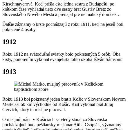
Kirschmayerová. Keď prišla ešte jedna sestra z Budapešti, po
krátkom čase vyhľadal tieto dve sestry brat Gustáv Bretz zo
Slovenského Nového Mesta a prenajal pre ne maličký domček .
Ďalšie záznamy o krste pochádzajú z roku 1911, keď na jeseň boli
pokrstené 4 osoby.
1912
Roku 1912 na svätodušné sviatky bolo pokrstených 5 osôb. Oba
krsty, ponorením vykonal evanjelista tohto okolia Ištván Sámsoni.
1913
Roku 1913 bol pokrstený jeden brat z Košíc v Slovenskom Novom
Meste asi 60 km východne od Košíc. Krst vykonal brat Juraj
Gervich, ktorý tu misijne pracoval.
O misijnú prácu v Košiciach sa vtedy staral zo Slovenska
pochádzajúci budapeštiansky misionár Attila Csopják, významný
verejný činiteľ, kráľovský ministerský radca, ktorý sa tešil veľkej