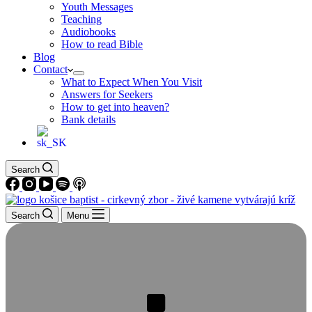
Youth Messages
Teaching
Audiobooks
How to read Bible
Blog
Contact
What to Expect When You Visit
Answers for Seekers
How to get into heaven?
Bank details
Search
Search
Menu