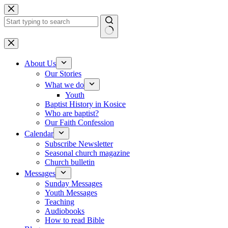
Skip to content
No results
About Us
Our Stories
What we do
Youth
Baptist History in Kosice
Who are baptist?
Our Faith Confession
Calendar
Subscribe Newsletter
Seasonal church magazine
Church bulletin
Messages
Sunday Messages
Youth Messages
Teaching
Audiobooks
How to read Bible