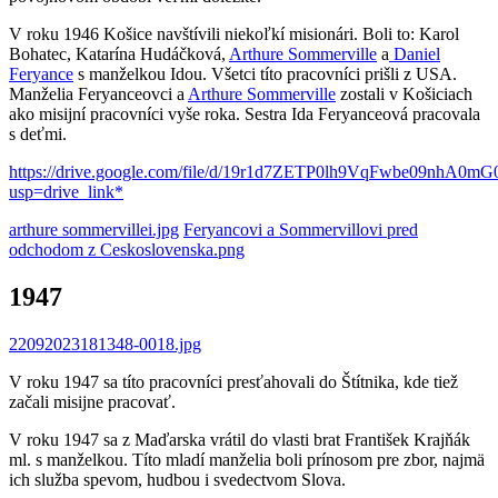
V roku 1946 Košice navštívili niekoľkí misionári. Boli to: Karol
Bohatec, Katarína Hudáčková,
Arthure Sommerville
a
Daniel
Feryance
s manželkou Idou. Všetci títo pracovníci prišli z USA.
Manželia Feryanceovci a
Arthure Sommerville
zostali v Košiciach
ako misijní pracovníci vyše roka. Sestra Ida Feryanceová pracovala
s deťmi.
https://drive.google.com/file/d/19r1d7ZETP0lh9VqFwbe09nhA0mG
usp=drive_link*
arthure sommervillei.jpg
Feryancovi a Sommervillovi pred
odchodom z Ceskoslovenska.png
1947
22092023181348-0018.jpg
V roku 1947 sa títo pracovníci presťahovali do Štítnika, kde tiež
začali misijne pracovať.
V roku 1947 sa z Maďarska vrátil do vlasti brat František Krajňák
ml. s manželkou. Títo mladí manželia boli prínosom pre zbor, najmä
ich služba spevom, hudbou i svedectvom Slova.