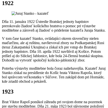
1922
Dňa 11. januára 1922 Ústredie Bratskej jednoty baptistov
prerokovalo žiadosť košického bratstva o pomoc pri výstavbe
modlitebne a zároveň aj žiadosť o pridelenie kazateľa Juraja Stanku.
V tom čase kazateľ Stanko, ovládajúci okrem slovenčiny nielen
maďarčinu, ale aj ruštinu, navštevoval zbory na Podkarpatskej Rusi
(teraz Zakarpatská Ukrajina) a získal ich pre vstup do Bratskej
jednoty baptistov. Dňa 10. apríla 1922 navštívil aj Košice. Potom
prišiel aj do Silickej Jablonice, kde bola 24-členná bratská skupina.
Dohodli sa vytvoriť spoločný košicko-jablonický zbor.
Potreba výstavby modlitebne bola čoraz naliehavejšia. Kazateľ Juraj
Stanko získal na presídlenie do Košíc brata Viktora Rapoša, ktorý
bol správcom veľkostatku v Súľove. Ten zakúpil dom pri Hornáde,
kde zriadil obchod a pekáreň.
1923
Brat Viktor Rapoš ponúkol záhradu pri svojom dome na pozemok
pre stavbu modlitebne. Dňa 21. mája 1923 bol slávnostne položený