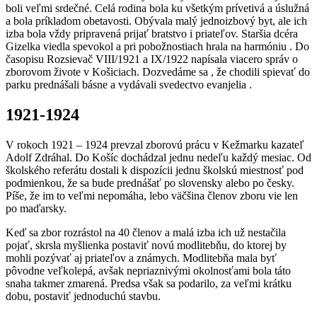
boli veľmi srdečné. Celá rodina bola ku všetkým prívetivá a úslužná
a bola príkladom obetavosti. Obývala malý jednoizbový byt, ale ich
izba bola vždy pripravená prijať bratstvo i priateľov. Staršia dcéra
Gizelka viedla spevokol a pri pobožnostiach hrala na harmóniu . Do
časopisu Rozsievač VIII/1921 a IX/1922 napísala viacero správ o
zborovom živote v Košiciach. Dozvedáme sa , že chodili spievať do
parku prednášali básne a vydávali svedectvo evanjelia .
1921-1924
V rokoch 1921 – 1924 prevzal zborovú prácu v Kežmarku kazateľ
Adolf Zdráhal. Do Košíc dochádzal jednu nedeľu každý mesiac. Od
školského referátu dostali k dispozícii jednu školskú miestnosť pod
podmienkou, že sa bude prednášať po slovensky alebo po česky.
Píše, že im to veľmi nepomáha, lebo väčšina členov zboru vie len
po maďarsky.
Keď sa zbor rozrástol na 40 členov a malá izba ich už nestačila
pojať, skrsla myšlienka postaviť novú modlitebňu, do ktorej by
mohli pozývať aj priateľov a známych. Modlitebňa mala byť
pôvodne veľkolepá, avšak nepriaznivými okolnosťami bola táto
snaha takmer zmarená. Predsa však sa podarilo, za veľmi krátku
dobu, postaviť jednoduchú stavbu.