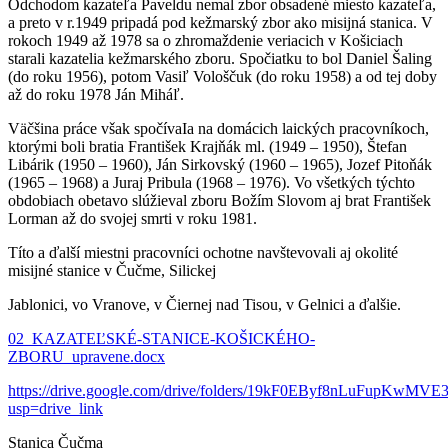
Odchodom kazateľa Paveldu nemal zbor obsadené miesto kazateľa,
a preto v r.1949 pripadá pod kežmarský zbor ako misijná stanica. V
rokoch 1949 až 1978 sa o zhromaždenie veriacich v Košiciach
starali kazatelia kežmarského zboru. Spočiatku to bol Daniel Šaling
(do roku 1956), potom Vasiľ Vološčuk (do roku 1958) a od tej doby
až do roku 1978 Ján Miháľ.
Väčšina práce však spočívaIa na domácich laických pracovníkoch,
ktorými boli bratia František Krajňák ml. (1949 – 1950), Štefan
Libárik (1950 – 1960), Ján Sirkovský (1960 – 1965), Jozef Pitoňák
(1965 – 1968) a Juraj Pribula (1968 – 1976). Vo všetkých týchto
obdobiach obetavo slúžieval zboru Božím Slovom aj brat František
Lorman až do svojej smrti v roku 1981.
Títo a ďalší miestni pracovníci ochotne navštevovali aj okolité
misijné stanice v Čučme, Silickej
Jablonici, vo Vranove, v Čiernej nad Tisou, v Gelnici a ďalšie.
02_KAZATEĽSKÉ-STANICE-KOŠICKÉHO-
ZBORU_upravene.docx
https://drive.google.com/drive/folders/19kF0EByf8nLuFupKwM
usp=drive_link
Stanica Čučma