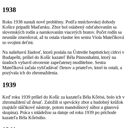
1938
Roku 1938 nastali nové problémy. Podľa mníchovskej dohody
Košice pripadli Maďarsku. Zbor bol oslabený odsťahovaním sa
slovenských rodín a narukovaním viacerých bratov. Počet rodín sa
neustále zmenšoval, až tu ostala vlastne len sestra Viola Matečíková
so svojimi deťmi.
Na naliehavú žiadosť, ktorú poslala na Ústredie baptistickej cirkvi v
Budapešti, prišiel do Košíc kazateľ Béla Pinnonhalmi, ktorý na
úradoch vybavil otvorenie zapečatenej modlitebne. Sestra
Matečíková začala vyhľadávať členov a priateľov, ktorí tu ostali, a
pozývala ich do zhromaždenia.
1939
Keď roku 1939 prišiel do Košíc za kazateľa Béla Kőrösi, bolo ich v
zhromaždení už desať. Založili si spevácky zbor a hudobný krúžok
(najskôr sláčikové nástroje, potom mandolínový súbor a gitarová
skupina). Práca s mládežou sa datuje od roku 1939 po príchode
kazateľa Béla Kőrösiho.