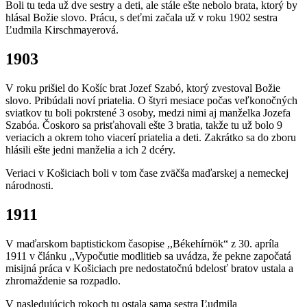
Boli tu teda už dve sestry a deti, ale stále ešte nebolo brata, ktorý by
hlásal Božie slovo. Prácu, s deťmi začala už v roku 1902 sestra
Ľudmila Kirschmayerová.
1903
V roku prišiel do Košíc brat Jozef Szabó, ktorý zvestoval Božie
slovo. Pribúdali noví priatelia. O štyri mesiace počas veľkonočných
sviatkov tu boli pokrstené 3 osoby, medzi nimi aj manželka Jozefa
Szabóa. Čoskoro sa prisťahovali ešte 3 bratia, takže tu už bolo 9
veriacich a okrem toho viacerí priatelia a deti. Zakrátko sa do zboru
hlásili ešte jedni manželia a ich 2 dcéry.
Veriaci v Košiciach boli v tom čase zväčša maďarskej a nemeckej
národnosti.
1911
V maďarskom baptistickom časopise ,,Békehírnök“ z 30. apríla
1911 v článku ,,Vypočutie modlitieb sa uvádza, že pekne započatá
misijná práca v Košiciach pre nedostatočnú bdelosť bratov ustala a
zhromaždenie sa rozpadlo.
V nasledujúcich rokoch tu ostala sama sestra Ľudmila