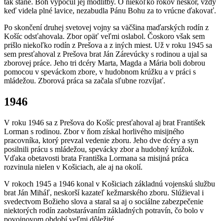
tak stane. Boh vypočul jej modlitby. O niekoľko rokov neskôr, vždy
keď videla plné lavice, nezabudla Pánu Bohu za to vrúcne ďakovať.
Po skončení druhej svetovej vojny sa väčšina maďarských rodín z
Košíc odsťahovala. Zbor opäť veľmi oslabol. Čoskoro však sem
prišlo niekoľko rodín z Prešova a z iných miest. Už v roku 1945 sa
sem presťahoval z Prešova brat Ján Zárevúcky s rodinou a ujal sa
zborovej práce. Jeho tri dcéry Marta, Magda a Mária boli dobrou
pomocou v speváckom zbore, v hudobnom krúžku a v práci s
mládežou. Zborová práca sa začala sľubne rozvíjať.
1946
V roku 1946 sa z Prešova do Košíc presťahoval aj brat František
Lorman s rodinou. Zbor v ňom získal horlivého misijného
pracovníka, ktorý prevzal vedenie zboru. Jeho dve dcéry a syn
posilnili prácu s mládežou, spevácky zbor a hudobný krúžok.
Vďaka obetavosti brata Františka Lormana sa misijná práca
rozvinula nieIen v Košiciach, ale aj na okolí.
V rokoch 1945 a 1946 konal v Košiciach základnú vojenskú službu
brat Ján Miháľ, neskorší kazateľ kežmarského zboru. Slúžieval i
svedectvom Božieho slova a staral sa aj o sociálne zabezpečenie
niektorých rodín zaobstarávaním základných potravín, čo bolo v
povojnovom období veľmi dôležité.