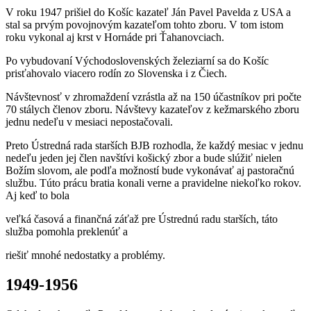
V roku 1947 prišiel do Košíc kazateľ Ján Pavel Pavelda z USA a
stal sa prvým povojnovým kazateľom tohto zboru. V tom istom
roku vykonal aj krst v Hornáde pri Ťahanovciach.
Po vybudovaní Východoslovenských železiarní sa do Košíc
prisťahovalo viacero rodín zo Slovenska i z Čiech.
Návštevnosť v zhromaždení vzrástla až na 150 účastníkov pri počte
70 stálych členov zboru. Návštevy kazateľov z kežmarského zboru
jednu nedeľu v mesiaci nepostačovali.
Preto Ústredná rada starších BJB rozhodla, že každý mesiac v jednu
nedeľu jeden jej člen navštívi košický zbor a bude slúžiť nielen
Božím slovom, ale podľa možností bude vykonávať aj pastoračnú
službu. Túto prácu bratia konali verne a pravidelne niekoľko rokov.
Aj keď to bola
veľká časová a finančná záťaž pre Ústrednú radu starších, táto
služba pomohla preklenúť a
riešiť mnohé nedostatky a problémy.
1949-1956