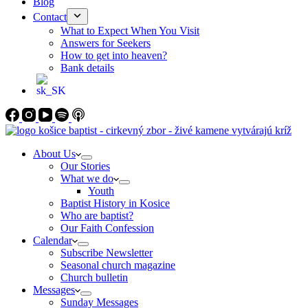
Blog
Contact
What to Expect When You Visit
Answers for Seekers
How to get into heaven?
Bank details
About Us
Our Stories
What we do
Youth
Baptist History in Kosice
Who are baptist?
Our Faith Confession
Calendar
Subscribe Newsletter
Seasonal church magazine
Church bulletin
Messages
Sunday Messages