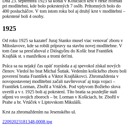
Dňa 23. septembra 1923 sa konal v Košiciach krst v rieke Hornád
pri modlitebni, kde bolo pokrstených 7 osôb. Prítomných bolo do
400 poslucháčov. V tom istom roku bol aj druhý krst v modlitebni –
pokrstené boli 4 osoby.
1925
Od roku 1925 sa kazateľ Juraj Stanko musel viac venovať zboru v
Miloslavove, kde sa robili prípravy na stavbu novej modlitebne. V
tom čase sa presťahoval z Diósgyőru do Košíc brat František
Krajňák st. s manželkou a tromi deťmi.
Práca sa na nejaký čas opäť rozrástla a aj spevokol získal nových
členov. Viedol ho brat Michal Šutiak. Vedením košického zboru boli
poverení bratia František a Viktor Krajňákovci. Zhromaždenia v
novopostavenej modlitebni začali navštevovať aj traja vojaci –
František Lorman, Zbořil a Vrtáček. Pod vplyvom Božieho slova
uverili a v r. 1925 boli aj pokrstení. Títo bratia sa pozdejšie stali
stĺpmi vo svojich zboroch – br. Lorman v Košiciach, br. Zbořil v
Prahe a br. Vrtáček v Liptovskom Mikuláši.
Krst za zhromaždením na Jesenského ul.
22092023181348-0008.jpg