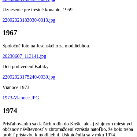
Uznesenie pre trestné konanie, 1959
22092023183030-0013.jpg
1967
Spoločné foto na Jesenského za modlitebňou.
20230607_113141.jpg
Deti pod vedení Babiky
22092023175240-0030.jpg
Vianoce 1973
1973-Vianoce.JPG
1974
Prisťahovaním sa ďalších rodín do Košíc, ale aj záujmom miestnych
občanov návštevnosť v zhromaždení vzrástla natoľko, že bolo treba
urobiť prístavbu k modlitebni. UskutočniIa sa v roku 1974.