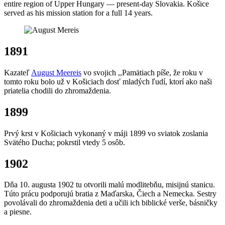
entire region of Upper Hungary — present-day Slovakia. Košice
served as his mission station for a full 14 years.
1891
Kazateľ
August Meereis
vo svojich ,,Pamätiach píše, že roku v
tomto roku bolo už v Košiciach dosť mladých ľudí, ktorí ako naši
priatelia chodili do zhromaždenia.
1899
Prvý krst v Košiciach vykonaný v máji 1899 vo sviatok zoslania
Svätého Ducha; pokrstil vtedy 5 osôb.
1902
Dňa 10. augusta 1902 tu otvorili malú modlitebňu, misijnú stanicu.
Túto prácu podporujú bratia z Maďarska, Čiech a Nemecka. Sestry
povolávali do zhromaždenia deti a učili ich biblické verše, básničky
a piesne.