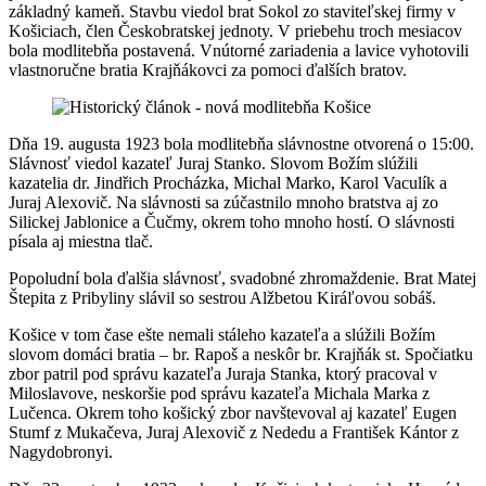
základný kameň. Stavbu viedol brat Sokol zo staviteľskej firmy v
Košiciach, člen Českobratskej jednoty. V priebehu troch mesiacov
bola modlitebňa postavená. Vnútorné zariadenia a lavice vyhotovili
vlastnoručne bratia Krajňákovci za pomoci ďalších bratov.
Dňa 19. augusta 1923 bola modlitebňa slávnostne otvorená o 15:00.
Slávnosť viedol kazateľ Juraj Stanko. Slovom Božím slúžili
kazatelia dr. Jindřich Procházka, Michal Marko, Karol Vaculík a
Juraj Alexovič. Na slávnosti sa zúčastnilo mnoho bratstva aj zo
Silickej Jablonice a Čučmy, okrem toho mnoho hostí. O slávnosti
písala aj miestna tlač.
Popoludní bola ďalšia slávnosť, svadobné zhromaždenie. Brat Matej
Štepita z Pribyliny slávil so sestrou Alžbetou Kiráľovou sobáš.
Košice v tom čase ešte nemali stáleho kazateľa a slúžili Božím
slovom domáci bratia – br. Rapoš a neskôr br. Krajňák st. Spočiatku
zbor patril pod správu kazateľa Juraja Stanka, ktorý pracoval v
Miloslavove, neskoršie pod správu kazateľa Michala Marka z
Lučenca. Okrem toho košický zbor navštevoval aj kazateľ Eugen
Stumf z Mukačeva, Juraj Alexovič z Nededu a František Kántor z
Nagydobronyi.