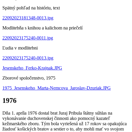
Spätný pohľad na históriu, text
22092023181348-0013.jpg
Modlitebňa s knihou a kalichom na priečelí
22092023175240-0011.jpg
Ľudia v modlitebni
22092023175240-0013.jpg
Jesenskeho_Ferko-Krajnak.JPG
Zborové spoločenstvo, 1975
1975_Jesenskeho_Marta-Nemcova_Jaroslav-Dzuriak.JPG
1976
Dňa 1. apríla 1976 dostal brat Juraj Pribula štátny súhlas na
vykonávanie duchovenskej činnosti ako pomocný kazateľ
kežmarského zboru. Tým bola vyriešená už 17 rokov sa opakujúca
žiadosť košických bratov a sestier o to, aby mohli mať vo svojom