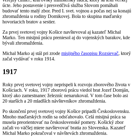
úcte. Jeho postavenie i presvedčivá služba Slovom pomáhali
budovať tento malý zbor. Pred I. svet. vojnou a počas nej sa konajú
zhromaždenia u rodiny Domikovej. Bola to skupina maďarsky
hovoriacich bratov a sestier.
Za prvej svetovej vojny Košice navštevoval aj kazateľ Michal
Marko. Ten misijnú prácu preniesol aj do vojenských barakov, kde
bývali zhromaždenia.
Michal Marko aj stál pri zrode
misijného časopisu Rozsievač
, ktorý
začal vydávať v roku 1914.
1917
Roky prvej svetovej vojny neprispeli k rozvoju zborového života v
Košiciach. V roku, 1917 zborovú prácu viedol brat Jozef Domján,
ktorý ako zamestnanec železníc nenarukoval. V tom čase bolo asi
20 starších a 20 mladších návštevníkov zhromaždenia.
Po skončení prvej svetovej vojny Košice pripadli Československu.
Mnoho maďarských rodín sa odsťahovalo. Celá misijná práca sa
musela preorientovať na československé pomery. Košický zbor
začali vo väčšej miere navštevovať bratia zo Slovenska. Kazateľ
Michal Marko pokračoval v návštevách zhromaždenia.