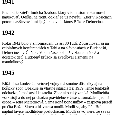
1941
Príchod kazateľa Imricha Szabóa, ktorý v tom istom roku musel
narukovať. Odišiel na front, odkiaľ sa už nevrátil. Zbor v Košiciach
potom navštevoval misijný pracovník János Béke z Debrecína.
1942
Roku 1942 bolo v zhromaždení už asi 30 ľudí. Zúčastňovali sa na
celoštátnych konferenciách v Tahi a na slávnostiach v Budapešti,
Debrecíne a v Čučme. V tom čase bola už v zbore mládež a
dostatok detí. Hudobný krúžok sa zväčšoval a zmenil na
mandolínový.
1945
Blížiaci sa koniec 2. svetovej vojny má smutné dôsledky aj na
košický zbor. Opakuje sa vlastne situácia z r. 1939, lenže tentokrát
odchádzajú maďarskí kazatelia. Zbor ako taký zaniká. Modlitebňa
však stojí a do nej prichádza pravidelne v čase zhromaždení jediná
osoba – setra Matečíková. Sama koná bohoslužby – zaspieva pieseň
prečíta Božie Slovo a hlavne sa modlí. Modlí sa, aby Pán Boh
naplnil lavice modlitebne poslucháčmi. Modlí sa vo viere, že sa raz