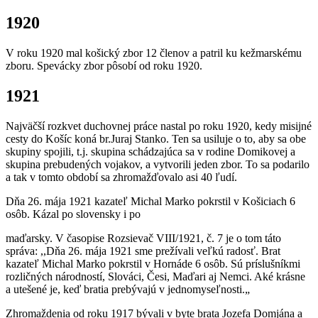
1920
V roku 1920 mal košický zbor 12 členov a patril ku kežmarskému
zboru. Spevácky zbor pôsobí od roku 1920.
1921
Najväčší rozkvet duchovnej práce nastal po roku 1920, kedy misijné
cesty do Košíc koná br.Juraj Stanko. Ten sa usiluje o to, aby sa obe
skupiny spojili, t.j. skupina schádzajúca sa v rodine Domikovej a
skupina prebudených vojakov, a vytvorili jeden zbor. To sa podarilo
a tak v tomto období sa zhromažďovalo asi 40 ľudí.
Dňa 26. mája 1921 kazateľ Michal Marko pokrstil v Košiciach 6
osôb. Kázal po slovensky i po
maďarsky. V časopise Rozsievač VIII/1921, č. 7 je o tom táto
správa: ,,Dňa 26. mája 1921 sme prežívali veľkú radosť. Brat
kazateľ Michal Marko pokrstil v Hornáde 6 osôb. Sú príslušníkmi
rozličných národností, Slováci, Česi, Maďari aj Nemci. Aké krásne
a utešené je, keď bratia prebývajú v jednomyseľnosti.„
Zhromaždenia od roku 1917 bývali v byte brata Jozefa Domjána a