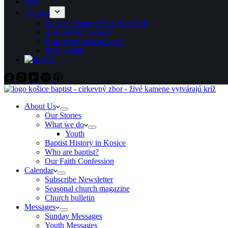
Blog
Contact
What to Expect When You Visit
Answers for Seekers
How to get into heaven?
Bank details
About Us
Our Stories
What we do
Youth
Baptist History in Kosice
Who are baptist?
Our Faith Confession
Calendar
Subscribe Newsletter
Seasonal church magazine
Church bulletin
Messages
Sunday Messages
Youth Messages