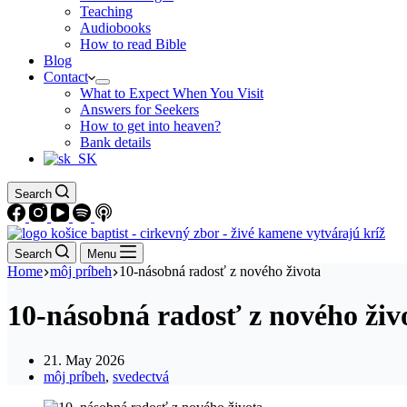
Teaching
Audiobooks
How to read Bible
Blog
Contact
What to Expect When You Visit
Answers for Seekers
How to get into heaven?
Bank details
Search
Search
Menu
Home
môj príbeh
10-násobná radosť z nového života
10-násobná radosť z nového živ
21. May 2026
môj príbeh
,
svedectvá