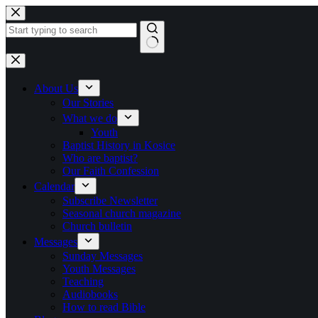
Skip to content
No results
About Us
Our Stories
What we do
Youth
Baptist History in Kosice
Who are baptist?
Our Faith Confession
Calendar
Subscribe Newsletter
Seasonal church magazine
Church bulletin
Messages
Sunday Messages
Youth Messages
Teaching
Audiobooks
How to read Bible