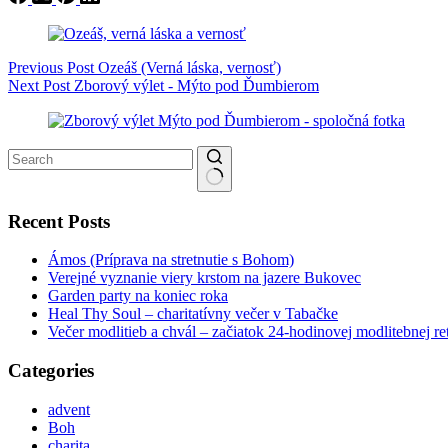
Previous
Post
Ozeáš (Verná láska, vernosť)
Next
Post
Zborový výlet - Mýto pod Ďumbierom
No results
Recent Posts
Ámos (Príprava na stretnutie s Bohom)
Verejné vyznanie viery krstom na jazere Bukovec
Garden party na koniec roka
Heal Thy Soul – charitatívny večer v Tabačke
Večer modlitieb a chvál – začiatok 24-hodinovej modlitebnej r
Categories
advent
Boh
charita