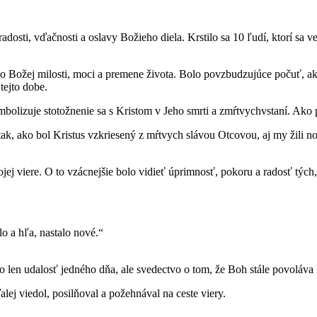
ti, vďačnosti a oslavy Božieho diela. Krstilo sa 10 ľudí, ktorí sa ver
 Božej milosti, moci a premene života. Bolo povzbudzujúce počuť, ako
tejto dobe.
bolizuje stotožnenie sa s Kristom v Jeho smrti a zmŕtvychvstaní. Ako p
ak, ako bol Kristus vzkriesený z mŕtvych slávou Otcovou, aj my žili 
j viere. O to vzácnejšie bolo vidieť úprimnosť, pokoru a radosť tých, 
lo a hľa, nastalo nové.“
o len udalosť jedného dňa, ale svedectvo o tom, že Boh stále povoláva 
j viedol, posilňoval a požehnával na ceste viery.