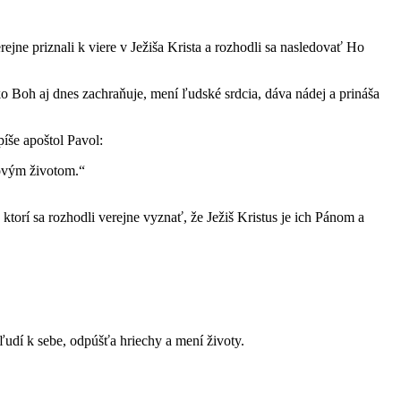
ejne priznali k viere v Ježiša Krista a rozhodli sa nasledovať Ho
 Boh aj dnes zachraňuje, mení ľudské srdcia, dáva nádej a prináša
íše apoštol Pavol:
novým životom.“
ktorí sa rozhodli verejne vyznať, že Ježiš Kristus je ich Pánom a
ľudí k sebe, odpúšťa hriechy a mení životy.