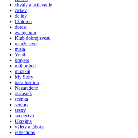
chvály a uctievanie
cirkev
dejiny
Children
dorast
evanjelium
Klub dobrej zvesti
manželstvo
misia
Youth
prayers
môj príbeh
muzikál
My Story
naša história
Nezaradené
občasník
scénka
seniori
sestry
svedectvá
Ukrajina
výlety a tábory
reflections