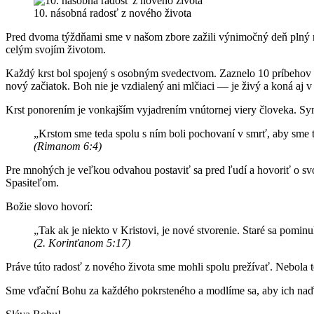
10. násobná radosť z nového života
Pred dvoma týždňami sme v našom zbore zažili výnimočný deň plný rados
celým svojím životom.
Každý krst bol spojený s osobným svedectvom. Zaznelo 10 príbehov o
nový začiatok. Boh nie je vzdialený ani mlčiaci — je živý a koná aj v 
Krst ponorením je vonkajším vyjadrením vnútornej viery človeka. Sym
„Krstom sme teda spolu s ním boli pochovaní v smrť, aby sme t
(Rimanom 6:4)
Pre mnohých je veľkou odvahou postaviť sa pred ľudí a hovoriť o svoje
Spasiteľom.
Božie slovo hovorí:
„Tak ak je niekto v Kristovi, je nové stvorenie. Staré sa pominu
(2. Korinťanom 5:17)
Práve túto radosť z nového života sme mohli spolu prežívať. Nebola t
Sme vďační Bohu za každého pokrsteného a modlíme sa, aby ich naďale