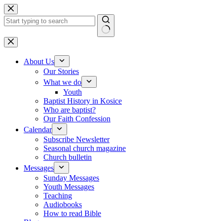
Skip to content
No results
About Us
Our Stories
What we do
Youth
Baptist History in Kosice
Who are baptist?
Our Faith Confession
Calendar
Subscribe Newsletter
Seasonal church magazine
Church bulletin
Messages
Sunday Messages
Youth Messages
Teaching
Audiobooks
How to read Bible