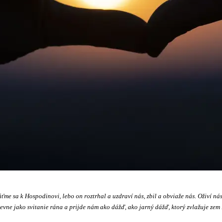
me sa k Hospodinovi, lebo on roztrhal a uzdraví nás, zbil a obviaže nás. Oživí nás
evne jako svitanie rána a prijde nám ako dážď, ako jarný dážď, ktorý zvlažuje ze