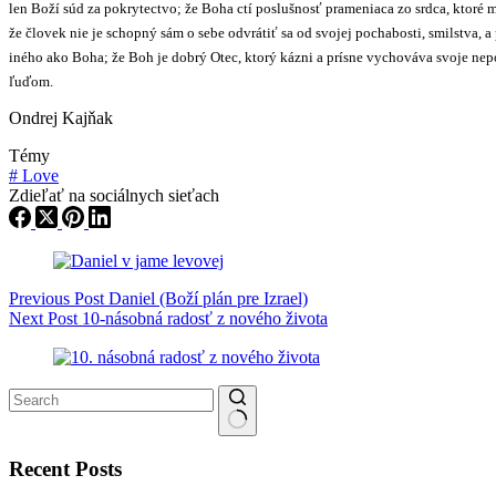
len Boží súd za pokrytectvo; že Boha ctí poslušnosť prameniaca zo srdca, ktoré 
že človek nie je schopný sám o sebe odvrátiť sa od svojej pochabosti, smilstva,
iného ako Boha; že Boh je dobrý Otec, ktorý kázni a prísne vychováva svoje nepo
ľuďom.
Ondrej Kajňak
Témy
#
Love
Zdieľať na sociálnych sieťach
Previous
Post
Daniel (Boží plán pre Izrael)
Next
Post
10-násobná radosť z nového života
No results
Recent Posts