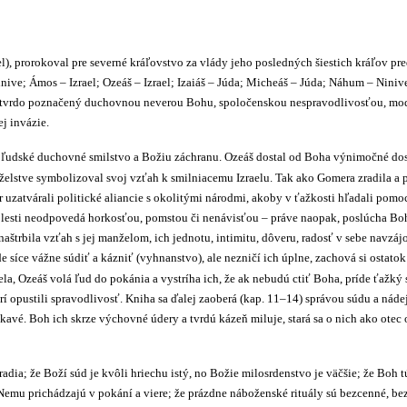
el), prorokoval pre severné kráľovstvo za vlády jeho posledných šiestich kráľov pre
inive; Ámos – Izrael; Ozeáš – Izrael; Izaiáš – Júda; Micheáš – Júda; Náhum – Niniv
a je tvrdo poznačený duchovnou neverou Bohu, spoločenskou nespravodlivosťou, m
j invázie.
 na ľudské duchovné smilstvo a Božiu záchranu. Ozeáš dostal od Boha výnimočné do
stve symbolizoval svoj vzťah k smilniacemu Izraelu. Tak ako Gomera zradila a p
 uzatvárali politické aliancie s okolitými národmi, akoby v ťažkosti hľadali pom
lesti neodpovedá horkosťou, pomstou či nenávisťou – práve naopak, poslúcha Boha
bila vzťah s jej manželom, ich jednotu, intimitu, dôveru, radosť v sebe navzájom, 
e síce vážne súdiť a kázniť (vyhnanstvo), ale nezničí ich úplne, zachová si ostatok 
ela, Ozeáš volá ľud do pokánia a vystríha ich, že ak nebudú ctiť Boha, príde ťažký s
rí opustili spravodlivosť. Kniha sa ďalej zaoberá (kap. 11–14) správou súdu a nádej
kavé. Boh ich skrze výchovné údery a tvrdú kázeň miluje, stará sa o nich ako otec 
radia; že Boží súd je kvôli hriechu istý, no Božie milosrdenstvo je väčšie; že Boh 
k Nemu prichádzajú v pokání a viere; že prázdne náboženské rituály sú bezcenné, b