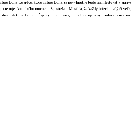
miluje Boha; že srdce, ktoré miluje Boha, sa nevyhnutne bude manifestovať v spra
 a potrebuje skutočného mocného Spasiteľa – Mesiáša; že každý hriech, malý či veľ
slušné deti; že Boh udeľuje výchovné rany, ale i obväzuje rany. Kniha smeruje na 