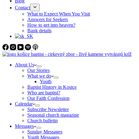
Blog
Contact
What to Expect When You Visit
Answers for Seekers
How to get into heaven?
Bank details
About Us
Our Stories
What we do
Youth
Baptist History in Kosice
Who are baptist?
Our Faith Confession
Calendar
Subscribe Newsletter
Seasonal church magazine
Church bulletin
Messages
Sunday Messages
Youth Messages