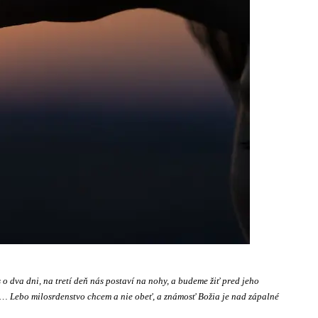
 o dva dni, na tretí deň nás postaví na nohy, a budeme žiť pred jeho
m … Lebo milosrdenstvo chcem a nie obeť, a známosť Božia je nad zápalné