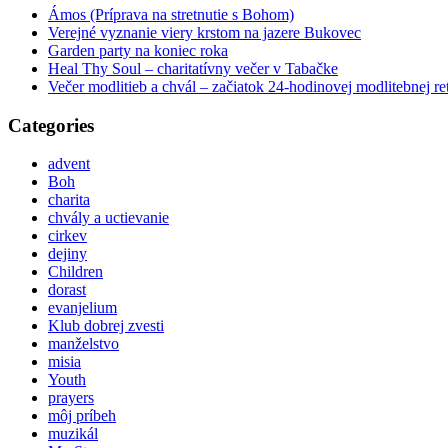
Ámos (Príprava na stretnutie s Bohom)
Verejné vyznanie viery krstom na jazere Bukovec
Garden party na koniec roka
Heal Thy Soul – charitatívny večer v Tabačke
Večer modlitieb a chvál – začiatok 24-hodinovej modlitebnej r
Categories
advent
Boh
charita
chvály a uctievanie
cirkev
dejiny
Children
dorast
evanjelium
Klub dobrej zvesti
manželstvo
misia
Youth
prayers
môj príbeh
muzikál