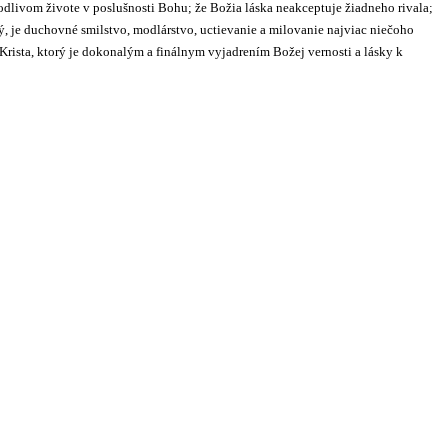
vodlivom živote v poslušnosti Bohu; že Božia láska neakceptuje žiadneho rivala;
ký, je duchovné smilstvo, modlárstvo, uctievanie a milovanie najviac niečoho
Krista, ktorý je dokonalým a finálnym vyjadrením Božej vernosti a lásky k