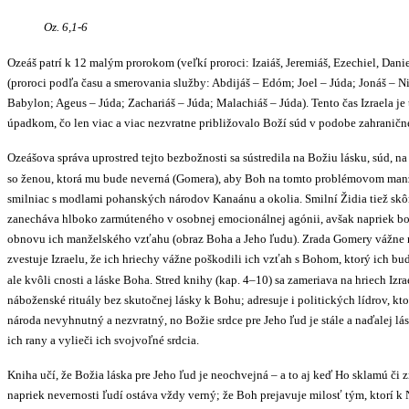
Oz. 6,1-6
Ozeáš patrí k 12 malým prorokom (veľkí proroci: Izaiáš, Jeremiáš, Ezechiel, Dani
(proroci podľa času a smerovania služby: Abdijáš – Edóm; Joel – Júda; Jonáš – N
Babylon; Ageus – Júda; Zachariáš – Júda; Malachiáš – Júda). Tento čas Izrael
úpadkom, čo len viac a viac nezvratne približovalo Boží súd v podobe zahranične
Ozeášova správa uprostred tejto bezbožnosti sa sústredila na Božiu lásku, súd,
so ženou, ktorá mu bude neverná (Gomera), aby Boh na tomto problémovom manžel
smilniac s modlami pohanských národov Kanaánu a okolia. Smilní Židia tiež skôr
zanecháva hlboko zarmúteného v osobnej emocionálnej agónii, avšak napriek bo
obnovu ich manželského vzťahu (obraz Boha a Jeho ľudu). Zrada Gomery vážne naštr
zvestuje Izraelu, že ich hriechy vážne poškodili ich vzťah s Bohom, ktorý ich bud
ale kvôli cnosti a láske Boha. Stred knihy (kap. 4–10) sa zameriava na hriech Izra
náboženské rituály bez skutočnej lásky k Bohu; adresuje i politických lídrov, kto
národa nevyhnutný a nezvratný, no Božie srdce pre Jeho ľud je stále a naďalej lás
ich rany a vylieči ich svojvoľné srdcia.
Kniha učí, že Božia láska pre Jeho ľud je neochvejná – a to aj keď Ho sklamú či z
napriek nevernosti ľudí ostáva vždy verný; že Boh prejavuje milosť tým, ktorí 