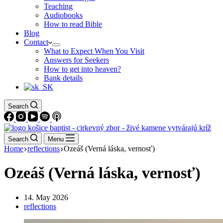
Teaching
Audiobooks
How to read Bible
Blog
Contact
What to Expect When You Visit
Answers for Seekers
How to get into heaven?
Bank details
Search
Search
Menu
Home
reflections
Ozeáš (Verná láska, vernosť)
Ozeáš (Verná láska, vernosť)
14. May 2026
reflections