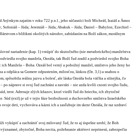
d Asýrskym zajatím v roku 722 p.n.l., jeho súčasníci boli Micheáš, Izaiáš a Ámos
e; Sofoniáš – Júda; Jeremiáš – Júda; Abakuk – Júda; Daniel – Babylon; Ezechiel –
odlárstvom s bôžikmi okolitých národov, zabúdaním na Boží zákon, morálnym
slovné nariadenie (kap. 1) vstúpiť do skutočného (nie metaforického) manželstva
odviedla svojho manžela, Ozeáša, tak Boží ľud zradil a podviedol svojho Boha
oc ich Manžela – Boha. Ozeáš bol verný a pobožný manžel, smilstvo jeho ženy ho
 a odpláca sa Gomere odpustením, milosťou, láskou (Oz. 3,1) a snahou o
spôsobila reálnu jazvu a bolesť, ale láska Ozeáša bola väčšia a silnejšia, čo
– po náprave si svoj ľud zachráni a navráti – nie azda kvôli cnosti svojho ľudu,
úd, trest. Adresuje zlých kňazov, ktorí viedli ľud do hriechu, ich zbytočné
e. Súd (exil) je už v tejto fáze bezbožnosti a duchovného smilstva Izraelského
o svoje deti, vychováva a kázni ich a zasľubuje im skrze Ozeáša, že raz uzdraví
túži vykúpiť a zachrániť svoj milovaný ľud, že to aj úspešne urobí; že Boh
ezvýznamné, zbytočné, Boha nectia, požehnanie aktérovi neprinesú, zabezpečia