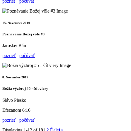
pozrieť
počúvať
15. November 2019
Poznávanie Božej vôle #3
Jaroslav Bán
pozrieť
počúvať
8. November 2019
Božia výzbroj #5 - štít viery
Slávo Plesko
Efezanom 6:16
pozrieť
počúvať
Displaying 1-12 of 18
1
2
Ďalej
»