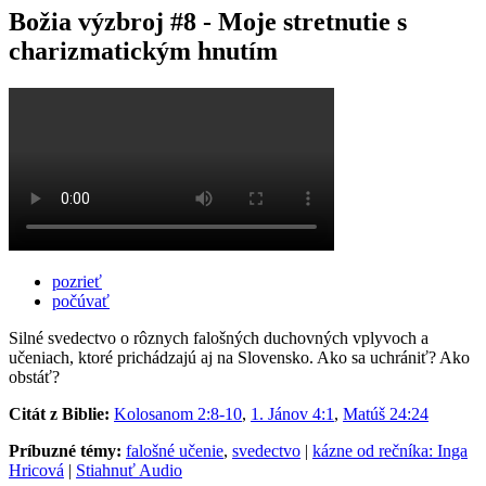
Božia výzbroj #8 - Moje stretnutie s
charizmatickým hnutím
pozrieť
počúvať
Silné svedectvo o rôznych falošných duchovných vplyvoch a
učeniach, ktoré prichádzajú aj na Slovensko. Ako sa uchrániť? Ako
obstáť?
Citát z Biblie:
Kolosanom 2:8-10
,
1. Jánov 4:1
,
Matúš 24:24
Príbuzné témy:
falošné učenie
,
svedectvo
|
kázne od rečníka: Inga
Hricová
|
Stiahnuť Audio