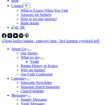
Blog
Contact
What to Expect When You Visit
Answers for Seekers
How to get into heaven?
Bank details
About Us
Our Stories
What we do
Youth
Baptist History in Kosice
Who are baptist?
Our Faith Confession
Calendar
Subscribe Newsletter
Seasonal church magazine
Church bulletin
Messages
Sunday Messages
Youth Messages