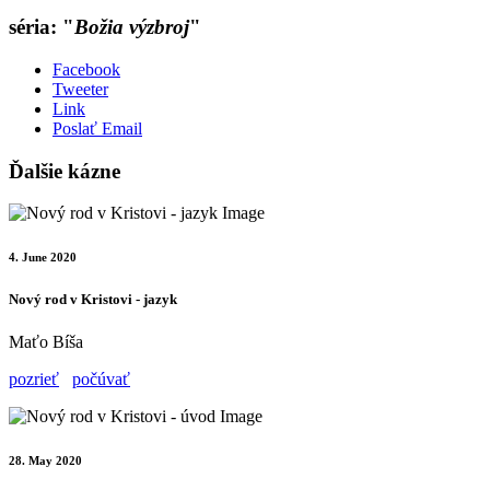
séria: "
Božia výzbroj
"
Facebook
Tweeter
Link
Poslať Email
Ďalšie kázne
4. June 2020
Nový rod v Kristovi - jazyk
Maťo Bíša
pozrieť
počúvať
28. May 2020