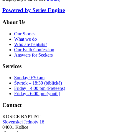
Powered by Series Engine
About Us
Our Stories
What we do
Who are baptists?
Our Faith Confession
Answers for Seekers
Services
Sunday 9:30 am
Štvrtok – 18:30 (biblická)
Friday - 4:00 pm (Preteens)
Friday - 6:00 pm (youth)
Contact
KOSICE BAPTIST
Slovenskej Jednoty 16
04001 Košice