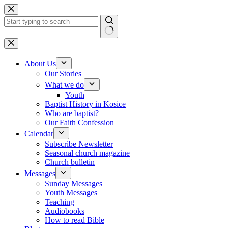
Skip to content
No results
About Us
Our Stories
What we do
Youth
Baptist History in Kosice
Who are baptist?
Our Faith Confession
Calendar
Subscribe Newsletter
Seasonal church magazine
Church bulletin
Messages
Sunday Messages
Youth Messages
Teaching
Audiobooks
How to read Bible