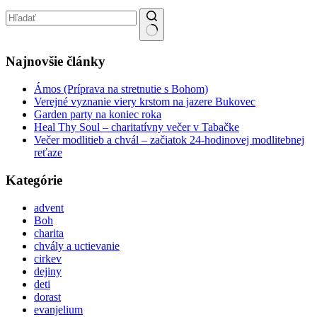
No results
Najnovšie články
Ámos (Príprava na stretnutie s Bohom)
Verejné vyznanie viery krstom na jazere Bukovec
Garden party na koniec roka
Heal Thy Soul – charitatívny večer v Tabačke
Večer modlitieb a chvál – začiatok 24-hodinovej modlitebnej
reťaze
Kategórie
advent
Boh
charita
chvály a uctievanie
cirkev
dejiny
deti
dorast
evanjelium