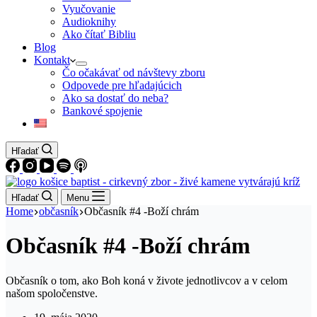
Vyučovanie
Audioknihy
Ako čítať Bibliu
Blog
Kontakt
Čo očakávať od návštevy zboru
Odpovede pre hľadajúcich
Ako sa dostať do neba?
Bankové spojenie
Hľadať
Hľadať
Menu
Home
občasník
Občasník #4 -Boží chrám
Občasník #4 -Boží chrám
Občasník o tom, ako Boh koná v živote jednotlivcov a v celom
našom spoločenstve.