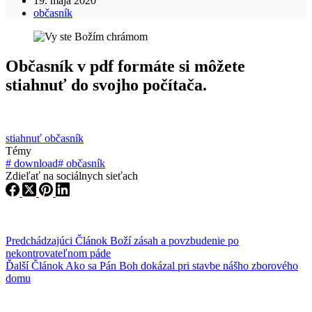
19. mája 2020
občasník
Občasník v pdf formáte si môžete
stiahnuť do svojho počítača.
stiahnuť občasník
Témy
#
download
#
občasník
Zdieľať na sociálnych sieťach
Predchádzajúci
Článok
Boží zásah a povzbudenie po
nekontrovateľnom páde
Ďalší
Článok
Ako sa Pán Boh dokázal pri stavbe nášho zborového
domu