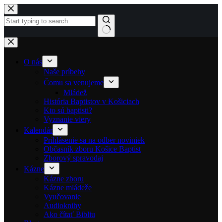
Skip to content
No results
O nás
Naše príbehy
Čomu sa venujeme
Mládež
História Baptistov v Košiciach
Kto sú baptisti?
Vyznanie viery
Kalendár
Prihlásenie sa na odber noviniek
Občasník zboru Košice Baptist
Zborový spravodaj
Kázne
Kázne zboru
Kázne mládeže
Vyučovanie
Audioknihy
Ako čítať Bibliu