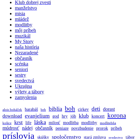
Klub dobrej zvesti
manželstvo
misia
mládež
modlitby
môj príbeh
muzikál
My Story
naša história
Nezaradené
občasník
scénka
seniori
sestry
svedectvá
Ukrajina
výlety a tábory
zamyslenia
boh
biblia
deti
dorast
barabáš
cirkev
alois boháček
beh
korona
evanjelium
klub
download
god
hry
jób
koncert
láska
krst
life
milosť
modlitba
modlitby
košice
modlitebňa
múdrosť
nádej
občasník
peniaze
povzbudenie
prorok
príbeh
príslovia
spoločenstvo
skúšky
stará zmluva
tábor
svedectvo