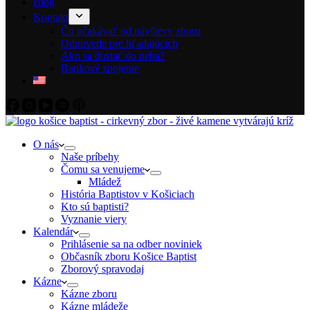
Blog
Kontakt
Čo očakávať od návštevy zboru
Odpovede pre hľadajúcich
Ako sa dostať do neba?
Bankové spojenie
O nás
Naše príbehy
Čomu sa venujeme
Mládež
História Baptistov v Košiciach
Kto sú baptisti?
Vyznanie viery
Kalendár
Prihlásenie sa na odber noviniek
Občasník zboru Košice Baptist
Zborový spravodaj
Kázne
Kázne zboru
Kázne mládeže