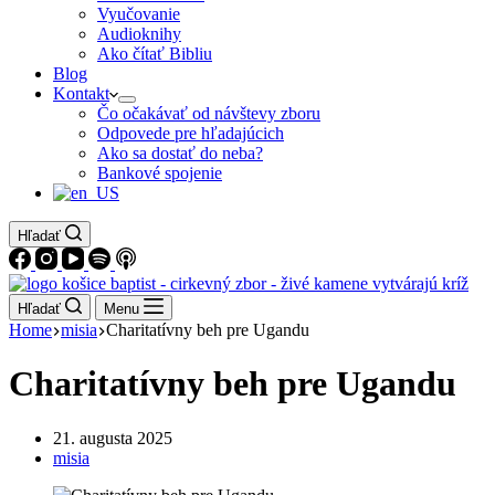
Vyučovanie
Audioknihy
Ako čítať Bibliu
Blog
Kontakt
Čo očakávať od návštevy zboru
Odpovede pre hľadajúcich
Ako sa dostať do neba?
Bankové spojenie
Hľadať
Hľadať
Menu
Home
misia
Charitatívny beh pre Ugandu
Charitatívny beh pre Ugandu
21. augusta 2025
misia