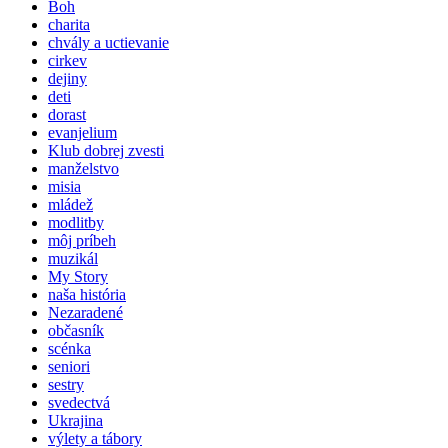
Boh
charita
chvály a uctievanie
cirkev
dejiny
deti
dorast
evanjelium
Klub dobrej zvesti
manželstvo
misia
mládež
modlitby
môj príbeh
muzikál
My Story
naša história
Nezaradené
občasník
scénka
seniori
sestry
svedectvá
Ukrajina
výlety a tábory