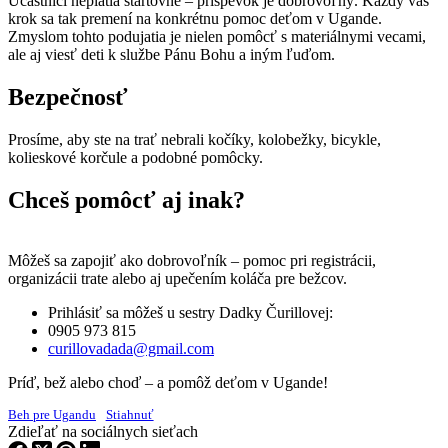
Účastníci neplatia štartovné – príspevok je dobrovoľný. Každý váš
krok sa tak premení na konkrétnu pomoc deťom v Ugande.
Zmyslom tohto podujatia je nielen pomôcť s materiálnymi vecami,
ale aj viesť deti k službe Pánu Bohu a iným ľuďom.
Bezpečnosť
Prosíme, aby ste na trať nebrali kočíky, kolobežky, bicykle,
kolieskové korčule a podobné pomôcky.
Chceš pomôcť aj inak?
Môžeš sa zapojiť ako dobrovoľník – pomoc pri registrácii,
organizácii trate alebo aj upečením koláča pre bežcov.
Prihlásiť sa môžeš u sestry Dadky Čurillovej:
0905 973 815
curillovadada@gmail.com
Príď, bež alebo choď – a pomôž deťom v Ugande!
Beh pre Ugandu
Stiahnuť
Zdieľať na sociálnych sieťach