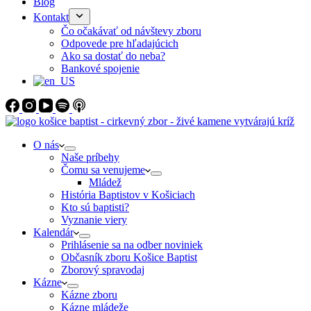
Blog
Kontakt
Čo očakávať od návštevy zboru
Odpovede pre hľadajúcich
Ako sa dostať do neba?
Bankové spojenie
O nás
Naše príbehy
Čomu sa venujeme
Mládež
História Baptistov v Košiciach
Kto sú baptisti?
Vyznanie viery
Kalendár
Prihlásenie sa na odber noviniek
Občasník zboru Košice Baptist
Zborový spravodaj
Kázne
Kázne zboru
Kázne mládeže