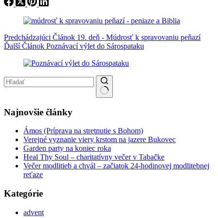
Predchádzajúci
Článok
19. deň - Múdrosť k spravovaniu peňazí
Ďalší
Článok
Poznávací výlet do Sárospataku
No results
Najnovšie články
Ámos (Príprava na stretnutie s Bohom)
Verejné vyznanie viery krstom na jazere Bukovec
Garden party na koniec roka
Heal Thy Soul – charitatívny večer v Tabačke
Večer modlitieb a chvál – začiatok 24-hodinovej modlitebnej
reťaze
Kategórie
advent