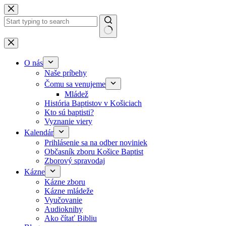
Skip to content
No results
O nás
Naše príbehy
Čomu sa venujeme
Mládež
História Baptistov v Košiciach
Kto sú baptisti?
Vyznanie viery
Kalendár
Prihlásenie sa na odber noviniek
Občasník zboru Košice Baptist
Zborový spravodaj
Kázne
Kázne zboru
Kázne mládeže
Vyučovanie
Audioknihy
Ako čítať Bibliu