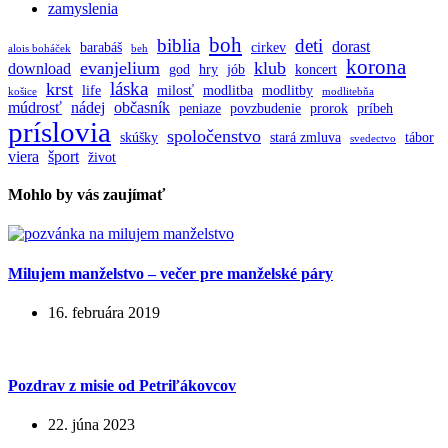
zamyslenia
boh
biblia
deti
dorast
barabáš
cirkev
alois boháček
beh
korona
evanjelium
klub
download
god
hry
jób
koncert
láska
krst
life
milosť
modlitba
modlitby
košice
modlitebňa
múdrosť
nádej
občasník
peniaze
povzbudenie
prorok
príbeh
príslovia
spoločenstvo
skúšky
stará zmluva
tábor
svedectvo
viera
šport
život
Mohlo by vás zaujímať
Milujem manželstvo – večer pre manželské páry
16. februára 2019
Pozdrav z misie od Petriľákovcov
22. júna 2023