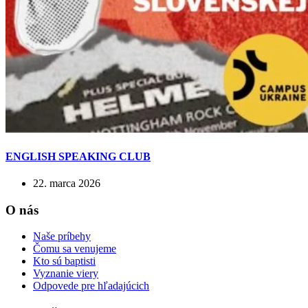
ENGLISH SPEAKING CLUB
22. marca 2026
O nás
Naše príbehy
Čomu sa venujeme
Kto sú baptisti
Vyznanie viery
Odpovede pre hľadajúcich