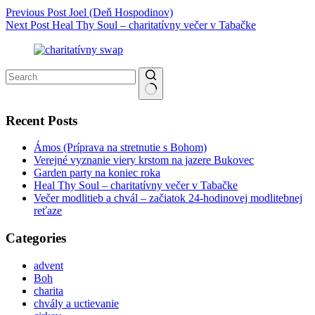
Previous
Post
Joel (Deň Hospodinov)
Next
Post
Heal Thy Soul – charitatívny večer v Tabačke
No results
Recent Posts
Ámos (Príprava na stretnutie s Bohom)
Verejné vyznanie viery krstom na jazere Bukovec
Garden party na koniec roka
Heal Thy Soul – charitatívny večer v Tabačke
Večer modlitieb a chvál – začiatok 24-hodinovej modlitebnej
reťaze
Categories
advent
Boh
charita
chvály a uctievanie