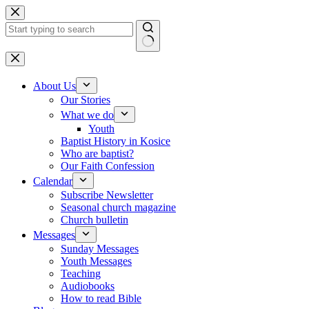
Skip to content
No results
About Us
Our Stories
What we do
Youth
Baptist History in Kosice
Who are baptist?
Our Faith Confession
Calendar
Subscribe Newsletter
Seasonal church magazine
Church bulletin
Messages
Sunday Messages
Youth Messages
Teaching
Audiobooks
How to read Bible