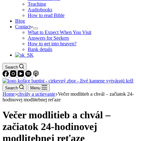
Teaching
Audiobooks
How to read Bible
Blog
Contact
What to Expect When You Visit
Answers for Seekers
How to get into heaven?
Bank details
Search
Search
Menu
Home
chvály a uctievanie
Večer modlitieb a chvál – začiatok 24-
hodinovej modlitebnej reťaze
Večer modlitieb a chvál –
začiatok 24-hodinovej
modlitebnej reťaze