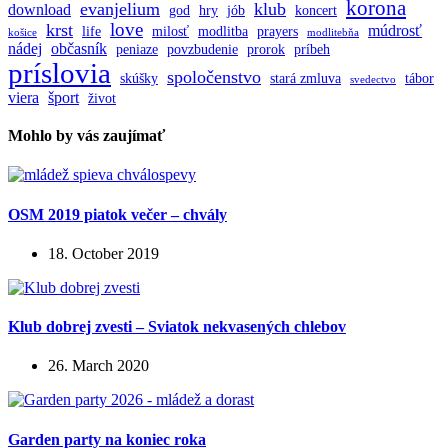
korona
evanjelium
klub
download
god
hry
jób
koncert
love
krst
múdrosť
life
milosť
modlitba
prayers
košice
modlitebňa
nádej
občasník
peniaze
povzbudenie
prorok
príbeh
príslovia
spoločenstvo
skúšky
stará zmluva
tábor
svedectvo
viera
šport
život
Mohlo by vás zaujímať
OSM 2019 piatok večer – chvály
18. October 2019
Klub dobrej zvesti – Sviatok nekvasených chlebov
26. March 2020
Garden party na koniec roka