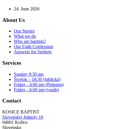
24. June 2026
About Us
Our Stories
What we do
Who are baptists?
Our Faith Confession
Answers for Seekers
Services
Sunday 9:30 am
Štvrtok – 18:30 (biblická)
Friday - 4:00 pm (Preteens)
Friday - 6:00 pm (youth)
Contact
KOSICE BAPTIST
Slovenskej Jednoty 16
04001 Košice
Slovensko