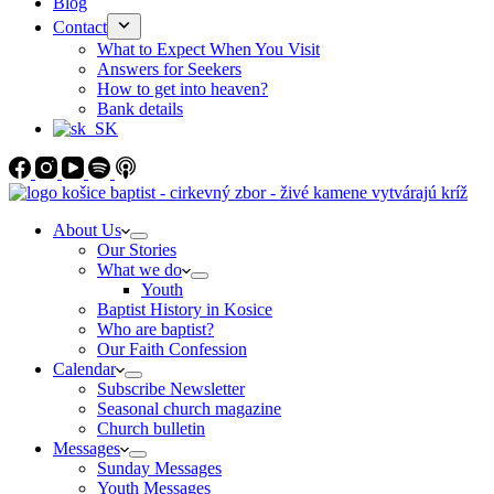
Blog
Contact
What to Expect When You Visit
Answers for Seekers
How to get into heaven?
Bank details
About Us
Our Stories
What we do
Youth
Baptist History in Kosice
Who are baptist?
Our Faith Confession
Calendar
Subscribe Newsletter
Seasonal church magazine
Church bulletin
Messages
Sunday Messages
Youth Messages