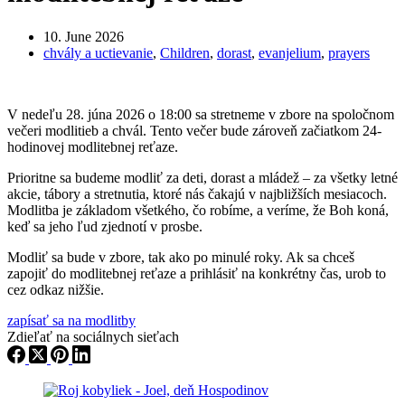
10. June 2026
chvály a uctievanie
,
Children
,
dorast
,
evanjelium
,
prayers
V nedeľu 28. júna 2026 o 18:00 sa stretneme v zbore na spoločnom
večeri modlitieb a chvál. Tento večer bude zároveň začiatkom 24-
hodinovej modlitebnej reťaze.
Prioritne sa budeme modliť za deti, dorast a mládež – za všetky letné
akcie, tábory a stretnutia, ktoré nás čakajú v najbližších mesiacoch.
Modlitba je základom všetkého, čo robíme, a veríme, že Boh koná,
keď sa jeho ľud zjednotí v prosbe.
Modliť sa bude v zbore, tak ako po minulé roky. Ak sa chceš
zapojiť do modlitebnej reťaze a prihlásiť na konkrétny čas, urob to
cez odkaz nižšie.
zapísať sa na modlitby
Zdieľať na sociálnych sieťach