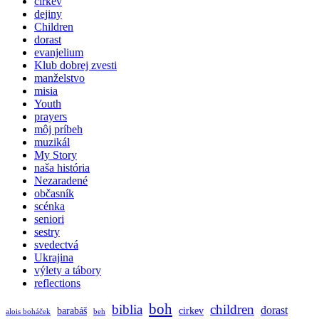
cirkev
dejiny
Children
dorast
evanjelium
Klub dobrej zvesti
manželstvo
misia
Youth
prayers
môj príbeh
muzikál
My Story
naša história
Nezaradené
občasník
scénka
seniori
sestry
svedectvá
Ukrajina
výlety a tábory
reflections
boh
biblia
children
dorast
barabáš
cirkev
alois boháček
beh