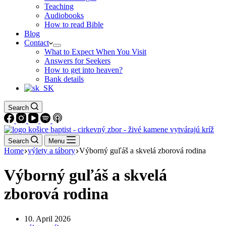
Teaching
Audiobooks
How to read Bible
Blog
Contact
What to Expect When You Visit
Answers for Seekers
How to get into heaven?
Bank details
Search
Search
Menu
Home
výlety a tábory
Výborný guľáš a skvelá zborová rodina
Výborný guľáš a skvelá
zborová rodina
10. April 2026