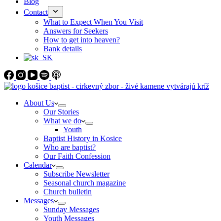
Blog
Contact
What to Expect When You Visit
Answers for Seekers
How to get into heaven?
Bank details
About Us
Our Stories
What we do
Youth
Baptist History in Kosice
Who are baptist?
Our Faith Confession
Calendar
Subscribe Newsletter
Seasonal church magazine
Church bulletin
Messages
Sunday Messages
Youth Messages