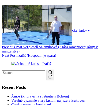
Zdieľať na sociálnych sieťach
Previous
Post
Veľpieseň Šalamúnová (Krása romantickej lásky v
manželstve)
Next
Post
Izaiáš (Hospodin je spása)
No results
Recent Posts
Ámos (Príprava na stretnutie s Bohom)
Verejné vyznanie viery krstom na jazere Bukovec
Garden party na koniec roka