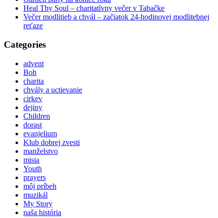
Heal Thy Soul – charitatívny večer v Tabačke
Večer modlitieb a chvál – začiatok 24-hodinovej modlitebnej
reťaze
Categories
advent
Boh
charita
chvály a uctievanie
cirkev
dejiny
Children
dorast
evanjelium
Klub dobrej zvesti
manželstvo
misia
Youth
prayers
môj príbeh
muzikál
My Story
naša história