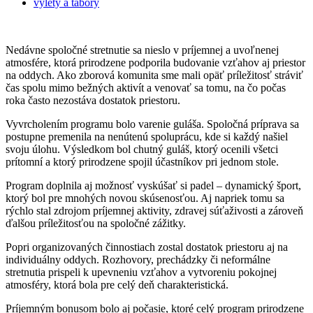
výlety a tábory
Nedávne spoločné stretnutie sa nieslo v príjemnej a uvoľnenej
atmosfére, ktorá prirodzene podporila budovanie vzťahov aj priestor
na oddych. Ako zborová komunita sme mali opäť príležitosť stráviť
čas spolu mimo bežných aktivít a venovať sa tomu, na čo počas
roka často nezostáva dostatok priestoru.
Vyvrcholením programu bolo varenie guláša. Spoločná príprava sa
postupne premenila na nenútenú spoluprácu, kde si každý našiel
svoju úlohu. Výsledkom bol chutný guláš, ktorý ocenili všetci
prítomní a ktorý prirodzene spojil účastníkov pri jednom stole.
Program doplnila aj možnosť vyskúšať si padel – dynamický šport,
ktorý bol pre mnohých novou skúsenosťou. Aj napriek tomu sa
rýchlo stal zdrojom príjemnej aktivity, zdravej súťaživosti a zároveň
ďalšou príležitosťou na spoločné zážitky.
Popri organizovaných činnostiach zostal dostatok priestoru aj na
individuálny oddych. Rozhovory, prechádzky či neformálne
stretnutia prispeli k upevneniu vzťahov a vytvoreniu pokojnej
atmosféry, ktorá bola pre celý deň charakteristická.
Príjemným bonusom bolo aj počasie, ktoré celý program prirodzene