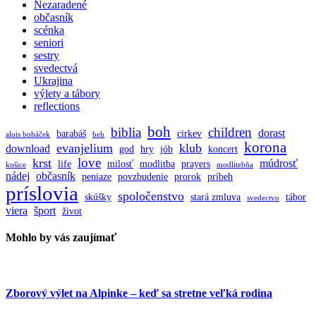
Nezaradené
občasník
scénka
seniori
sestry
svedectvá
Ukrajina
výlety a tábory
reflections
boh
biblia
children
dorast
barabáš
cirkev
alois boháček
beh
korona
evanjelium
klub
download
god
hry
jób
koncert
love
krst
múdrosť
life
milosť
modlitba
prayers
košice
modlitebňa
nádej
občasník
peniaze
povzbudenie
prorok
príbeh
príslovia
spoločenstvo
skúšky
stará zmluva
tábor
svedectvo
viera
šport
život
Mohlo by vás zaujímať
Zborový výlet na Alpinke – keď sa stretne veľká rodina