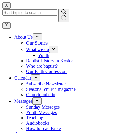
Skip to content
No results
About Us
Our Stories
What we do
Youth
Baptist History in Kosice
Who are baptist?
Our Faith Confession
Calendar
Subscribe Newsletter
Seasonal church magazine
Church bulletin
Messages
Sunday Messages
Youth Messages
Teaching
Audiobooks
How to read Bible