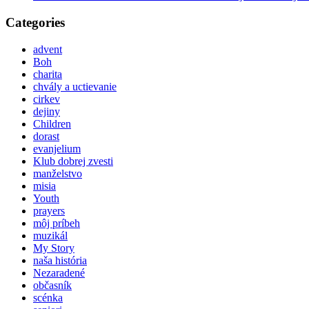
Categories
advent
Boh
charita
chvály a uctievanie
cirkev
dejiny
Children
dorast
evanjelium
Klub dobrej zvesti
manželstvo
misia
Youth
prayers
môj príbeh
muzikál
My Story
naša história
Nezaradené
občasník
scénka