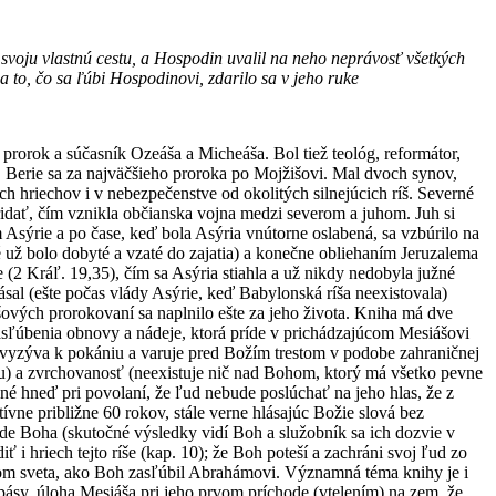
 svoju vlastnú cestu, a Hospodin uvalil na neho neprávosť všetkých
a to, čo sa ľúbi Hospodinovi, zdarilo sa v jeho ruke
ý prorok a súčasník Ozeáša a Micheáša. Bol tiež teológ, reformátor,
á). Berie sa za najväčšieho proroka po Mojžišovi. Mal dvoch synov,
h hriechov i v nebezpečenstve od okolitých silnejúcich ríš. Severné
 pridať, čím vznikla občianska vojna medzi severom a juhom. Juh si
m Asýrie a po čase, keď bola Asýria vnútorne oslabená, sa vzbúrilo na
ž bolo dobyté a vzaté do zajatia) a konečne obliehaním Jeruzalema
e (2 Kráľ. 19,35), čím sa Asýria stiahla a už nikdy nedobyla južné
al (ešte počas vlády Asýrie, keď Babylonská ríša neexistovala)
šových prorokovaní sa naplnilo ešte za jeho života. Kniha má dve
asľúbenia obnovy a nádeje, ktorá príde v prichádzajúcom Mesiášovi
š vyzýva k pokániu a varuje pred Božím trestom v podobe zahraničnej
hu) a zvrchovanosť (neexistuje nič nad Bohom, ktorý má všetko pevne
ené hneď pri povolaní, že ľud nebude poslúchať na jeho hlas, že z
vne približne 60 rokov, stále verne hlásajúc Božie slová bez
ade Boha (skutočné výsledky vidí Boh a služobník sa ich dozvie v
 hriech tejto ríše (kap. 10); že Boh poteší a zachráni svoj ľud zo
odom sveta, ako Boh zasľúbil Abrahámovi. Významná téma knihy je i
spásy, úloha Mesiáša pri jeho prvom príchode (vtelením) na zem, že