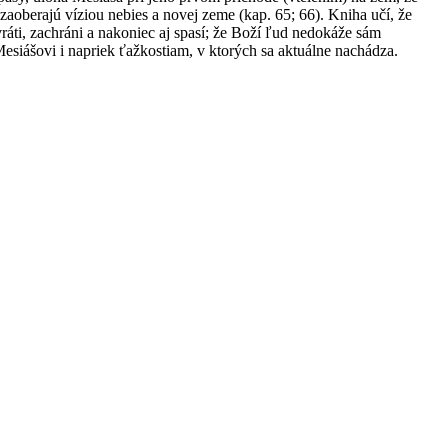
aoberajú víziou nebies a novej zeme (kap. 65; 66). Kniha učí, že
ti, zachráni a nakoniec aj spasí; že Boží ľud nedokáže sám
esiášovi i napriek ťažkostiam, v ktorých sa aktuálne nachádza.