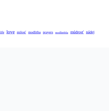
love
múdrosť
nádej
life
milosť
modlitba
prayers
modlitebňa