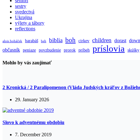
seniori
sestry
svedectvá
Ukrajina
výlety a tábory
reflections
boh
biblia
children
dorast
down
barabáš
cirkev
alois boháček
beh
príslovia
občasník
peniaze
povzbudenie
prorok
príbeh
skúšky
Mohlo by vás zaujímať
2 Kronická / 2 Paralipomenon (Vláda Judských kráľov z Božieh
29. January 2026
Slovo k adventnému obdobiu
7. December 2019