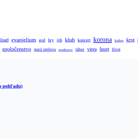
korona
evanjelium
klub
krst
load
god
hry
jób
koncert
košice
spoločenstvo
viera
šport
stará zmluva
tábor
život
svedectvo
o pohľadu)