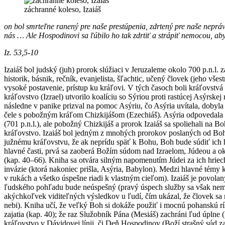
záchranné koleso, Izaiáš
on bol smrteľne ranený pre naše prestúpenia, zdrtený pre naše nepráv
nás … Ale Hospodinovi sa ľúbilo ho tak zdrtiť a strápiť nemocou, aby,
Iz. 53,5-10
Izaiáš bol judský (juh) prorok slúžiaci v Jeruzaleme okolo 700 p.n.l.
historik, básnik, rečník, evanjelista, šľachtic, učený človek (jeho vš
vysoké postavenie, prístup ku kráľovi. V tých časoch boli kráľovstvá
kráľovstvo (Izrael) utvorilo koalíciu so Sýriou proti rastúcej Asýrske
následne v panike prizval na pomoc Asýriu, čo Asýria uvítala, dobyla 
čele s pobožným kráľom Chizkijášom (Ezechiáš). Asýria odpovedala p
(701 p.n.l.), ale pobožný Chizkijáš a prorok Izaiáš sa spoliehali na B
kráľovstvo. Izaiáš bol jedným z mnohých prorokov poslaných od Boha
južnému kráľovstvu, že ak neprídu späť k Bohu, Boh bude súdiť ich h
hlavné časti, prvá sa zaoberá Božím súdom nad Izraelom, Júdeou a ok
(kap. 40–66). Kniha sa otvára silným napomenutím Júdei za ich hriec
invázie (ktorá nakoniec prišla, Asýria, Babylon). Medzi hlavné témy
v rukách a všetko úspešne riadi k vlastným cieľom). Izaiáš je povola
ľudského pohľadu bude neúspešný (pravý úspech služby sa však nemeri
akýchkoľvek viditeľných výsledkov u ľudí, čím ukázal, že človek sa 
nebi). Kniha učí, že veľký Boh si dokáže použiť i mocnú pohanskú rí
zajatia (kap. 40); že raz Služobník Pána (Mesiáš) zachráni ľud úpln
kráľovstvo v Dávidovej línii, či Deň Hospodinov (Boží strašný súd za 