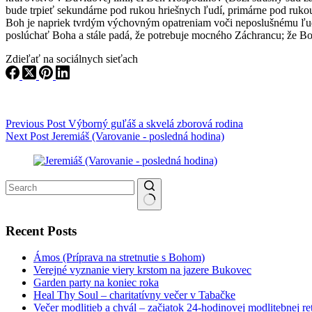
bude trpieť sekundárne pod rukou hriešnych ľudí, primárne pod rukou
Boh je napriek tvrdým výchovným opatreniam voči neposlušnému ľudu
poslúchať Boha a stále padá, že potrebuje mocného Záchrancu; že Boh 
Zdieľať na sociálnych sieťach
Previous
Post
Výborný guľáš a skvelá zborová rodina
Next
Post
Jeremiáš (Varovanie - posledná hodina)
No results
Recent Posts
Ámos (Príprava na stretnutie s Bohom)
Verejné vyznanie viery krstom na jazere Bukovec
Garden party na koniec roka
Heal Thy Soul – charitatívny večer v Tabačke
Večer modlitieb a chvál – začiatok 24-hodinovej modlitebnej r