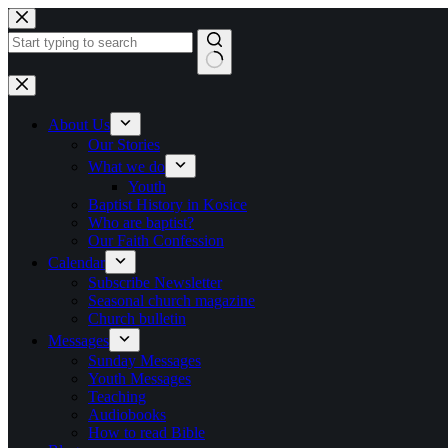
Skip to content
No results
About Us
Our Stories
What we do
Youth
Baptist History in Kosice
Who are baptist?
Our Faith Confession
Calendar
Subscribe Newsletter
Seasonal church magazine
Church bulletin
Messages
Sunday Messages
Youth Messages
Teaching
Audiobooks
How to read Bible