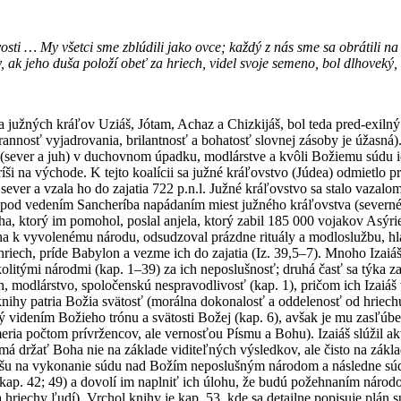
osti … My všetci sme zblúdili jako ovce; každý z nás sme sa obrátili na
 ak jeho duša položí obeť za hriech, videl svoje semeno, bol dlhoveký, 
 za južných kráľov Uziáš, Jótam, Achaz a Chizkijáš, bol teda pred-exiln
estrannosť vyjadrovania, brilantnosť a bohatosť slovnej zásoby je úžasn
 (sever a juh) v duchovnom úpadku, modlárstve a kvôli Božiemu súdu ic
j ríši na východe. K tejto koalícii sa južné kráľovstvo (Júdea) odmietlo
sever a vzala ho do zajatia 722 p.n.l. Južné kráľovstvo sa stalo vazalo
od vedením Sancheríba napádaním miest južného kráľovstva (severné u
oha, ktorý im pomohol, poslal anjela, ktorý zabil 185 000 vojakov Asýri
 k vyvolenému národu, odsudzoval prázdne rituály a modloslužbu, hlás
riech, príde Babylon a vezme ich do zajatia (Iz. 39,5–7). Mnoho Izaiá
olitými národmi (kap. 1–39) za ich neposlušnosť; druhá časť sa týka z
h, modlárstvo, spoločenskú nespravodlivosť (kap. 1), pričom ich Izaiá
 knihy patria Božia svätosť (morálna dokonalosť a oddelenosť od hriec
ný videním Božieho trónu a svätosti Božej (kap. 6), avšak je mu zasľúb
a počtom prívržencov, ale vernosťou Písmu a Bohu). Izaiáš slúžil aktí
má držať Boha nie na základe viditeľných výsledkov, ale čisto na zákl
šu na vykonanie súdu nad Božím neposlušným národom a následne súdiť i
e (kap. 42; 49) a dovolí im naplniť ich úlohu, že budú požehnaním nár
hriechy ľudí). Vrchol knihy je kap. 53, kde sa detailne popisuje plán 