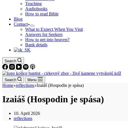
Teaching
Audiobooks
How to read Bible
Blog
Contact
What to Expect When You Visit
Answers for Seekers
How to get into heaven?
Bank details
Search
Search
Menu
Home
reflections
Izaiáš (Hospodin je spása)
Izaiáš (Hospodin je spása)
10. April 2026
reflections