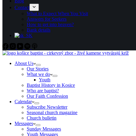
Blog
Contact
What to Expect When You Visit
Answers for Seekers
How to get into heaven?
Bank details
About Us
Our Stories
What we do
Youth
Baptist History in Kosice
Who are baptist?
Our Faith Confession
Calendar
Subscribe Newsletter
Seasonal church magazine
Church bulletin
Messages
Sunday Messages
Youth Messages