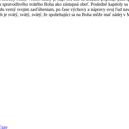
 spravodlivého svätého Boha ako zástupná obeť. Posledné kapitoly sa z
 verný svojim zasľúbeniam, po čase výchovy a nápravy svoj ľud navrá
je svätý, svätý, svätý; že spoliehajúci sa na Boha môže mať nádej v M
eťaze