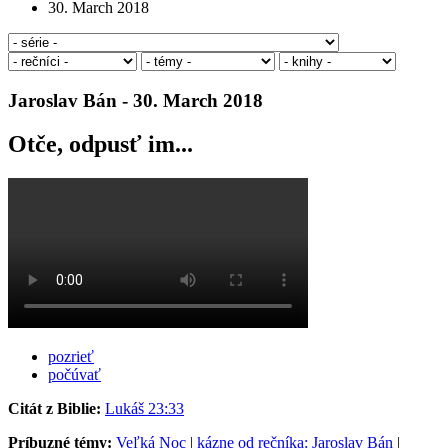
30. March 2018
Jaroslav Bán - 30. March 2018
Otče, odpusť im...
pozrieť
počúvať
Citát z Biblie:
Lukáš 23:33
Príbuzné témy:
Veľká Noc
|
kázne od rečníka: Jaroslav Bán
|