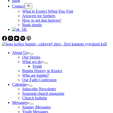
Blog
Contact
What to Expect When You Visit
Answers for Seekers
How to get into heaven?
Bank details
About Us
Our Stories
What we do
Youth
Baptist History in Kosice
Who are baptist?
Our Faith Confession
Calendar
Subscribe Newsletter
Seasonal church magazine
Church bulletin
Messages
Sunday Messages
Youth Messages