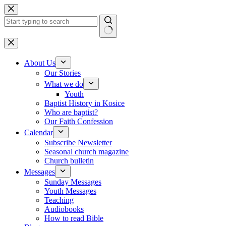
Skip to content
No results
About Us
Our Stories
What we do
Youth
Baptist History in Kosice
Who are baptist?
Our Faith Confession
Calendar
Subscribe Newsletter
Seasonal church magazine
Church bulletin
Messages
Sunday Messages
Youth Messages
Teaching
Audiobooks
How to read Bible