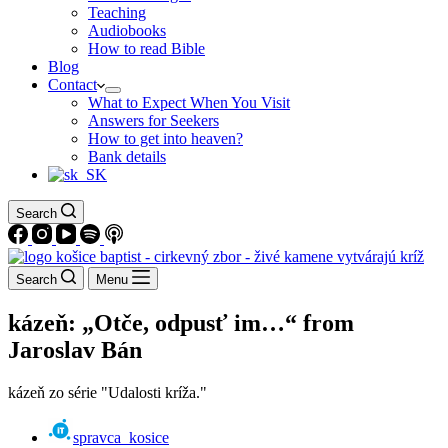
Teaching
Audiobooks
How to read Bible
Blog
Contact
What to Expect When You Visit
Answers for Seekers
How to get into heaven?
Bank details
Search
Search
Menu
kázeň: „Otče, odpusť im…“ from
Jaroslav Bán
kázeň zo série "Udalosti kríža."
spravca_kosice