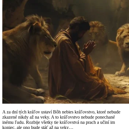
A za dní tých kráľov ustaví Bôh nebies kráľovstvo, ktoré nebude
zkazené nikdy až na veky. A to kráľovstvo nebude ponechané
inému ľudu. Rozbije všetky tie kráľovstvá na prach a učiní im
koniec, ale ono bude stáť až na veky…