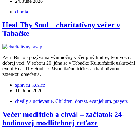
24. June 2026
charita
Heal Thy Soul – charitatívny večer v
Tabačke
Avril Bishop pozýva na výnimočný večer plný hudby, tvorivosti a
dobrej veci. V sobotu 20. júna sa v Tabačke Kulturfabrik uskutoční
event Heal Thy Soul – s živou tlačou tričiek a charitatívnou
zbierkou oblečenia.
spravca_kosice
11. June 2026
chvály a uctievanie
,
Children
,
dorast
,
evanjelium
,
prayers
Večer modlitieb a chvál – začiatok 24-
hodinovej modlitebnej reťaze