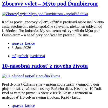
Zborový výlet – Mýto pod Ďumbierom
Keď sa povie „zborový výlet“, každý si predstaví niečo iné. Niekto
cestu autobusom, niekto spoločné spievanie, niekto len oddych od
každodenného kolotoča. My sme tento rok vyrazili do Mýta pod
Ďumbierom – a hneď prvý pohľad nám prezradil, že sme…
spravca_kosice
3. June 2026
môj príbeh
,
svedectvá
10-násobná radosť z nového života
Pred dvoma týždňami sme v našom zbore zažili výnimočný deň
plný radosti, vďačnosti a oslavy Božieho diela. Krstilo sa 10 ľudí,
ktorí sa verejne priznali k viere v Ježiša Krista a rozhodli sa
nasledovať Ho celým svojím životom. Každý krst…
spravca_kosice