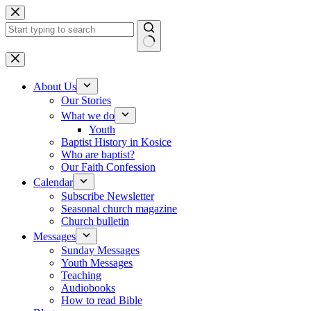
Skip to content
No results
About Us
Our Stories
What we do
Youth
Baptist History in Kosice
Who are baptist?
Our Faith Confession
Calendar
Subscribe Newsletter
Seasonal church magazine
Church bulletin
Messages
Sunday Messages
Youth Messages
Teaching
Audiobooks
How to read Bible