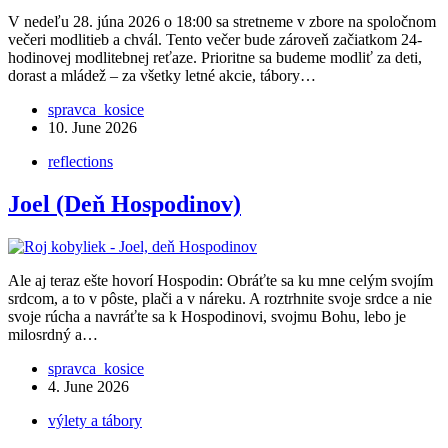
V nedeľu 28. júna 2026 o 18:00 sa stretneme v zbore na spoločnom
večeri modlitieb a chvál. Tento večer bude zároveň začiatkom 24-
hodinovej modlitebnej reťaze. Prioritne sa budeme modliť za deti,
dorast a mládež – za všetky letné akcie, tábory…
spravca_kosice
10. June 2026
reflections
Joel (Deň Hospodinov)
Ale aj teraz ešte hovorí Hospodin: Obráťte sa ku mne celým svojím
srdcom, a to v pôste, plači a v náreku. A roztrhnite svoje srdce a nie
svoje rúcha a navráťte sa k Hospodinovi, svojmu Bohu, lebo je
milosrdný a…
spravca_kosice
4. June 2026
výlety a tábory