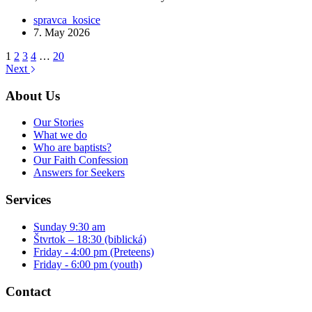
spravca_kosice
7. May 2026
1
2
3
4
…
20
Next
About Us
Our Stories
What we do
Who are baptists?
Our Faith Confession
Answers for Seekers
Services
Sunday 9:30 am
Štvrtok – 18:30 (biblická)
Friday - 4:00 pm (Preteens)
Friday - 6:00 pm (youth)
Contact