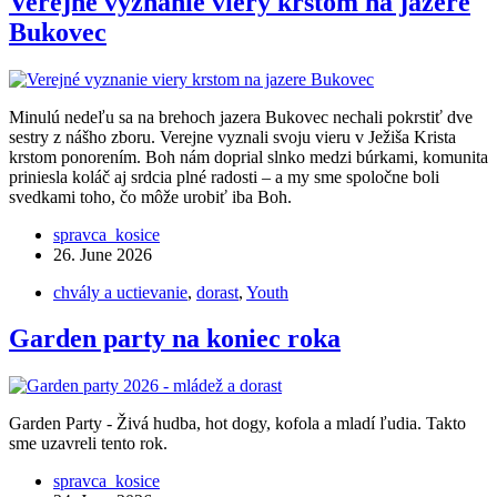
Verejné vyznanie viery krstom na jazere
Bukovec
Minulú nedeľu sa na brehoch jazera Bukovec nechali pokrstiť dve
sestry z nášho zboru. Verejne vyznali svoju vieru v Ježiša Krista
krstom ponorením. Boh nám doprial slnko medzi búrkami, komunita
priniesla koláč aj srdcia plné radosti – a my sme spoločne boli
svedkami toho, čo môže urobiť iba Boh.
spravca_kosice
26. June 2026
chvály a uctievanie
,
dorast
,
Youth
Garden party na koniec roka
Garden Party - Živá hudba, hot dogy, kofola a mladí ľudia. Takto
sme uzavreli tento rok.
spravca_kosice