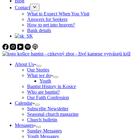
Blog
Contact
What to Expect When You Visit
Answers for Seekers
How to get into heaven?
Bank details
About Us
Our Stories
What we do
Youth
Baptist History in Kosice
Who are baptist?
Our Faith Confession
Calendar
Subscribe Newsletter
Seasonal church magazine
Church bulletin
Messages
Sunday Messages
Youth Messages