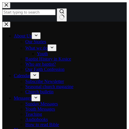
Skip to content
No results
About Us
Our Stories
What we do
Youth
Baptist History in Kosice
Who are baptist?
Our Faith Confession
Calendar
Subscribe Newsletter
Seasonal church magazine
Church bulletin
Messages
Sunday Messages
Youth Messages
Teaching
Audiobooks
How to read Bible