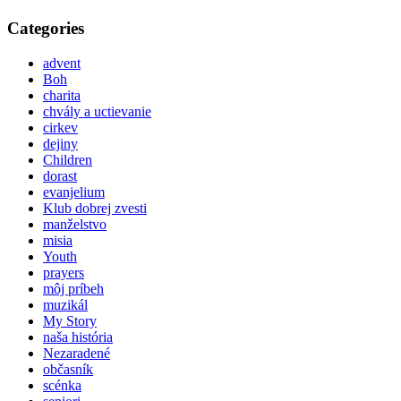
Categories
advent
Boh
charita
chvály a uctievanie
cirkev
dejiny
Children
dorast
evanjelium
Klub dobrej zvesti
manželstvo
misia
Youth
prayers
môj príbeh
muzikál
My Story
naša história
Nezaradené
občasník
scénka