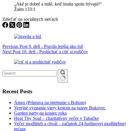
„Aké je dobré a milé, keď bratia spolu bývajú!“
Žalm 133:1
Zdieľať na sociálnych sieťach
Previous
Post
9. deň - Pravda lepšia ako lož
Next
Post
10. deň - Poslúchať a ctiť si rodičov
No results
Recent Posts
Ámos (Príprava na stretnutie s Bohom)
Verejné vyznanie viery krstom na jazere Bukovec
Garden party na koniec roka
Heal Thy Soul – charitatívny večer v Tabačke
Večer modlitieb a chvál – začiatok 24-hodinovej modlitebnej
reťaze