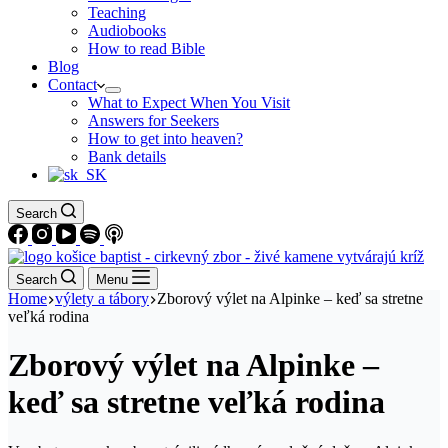
Teaching
Audiobooks
How to read Bible
Blog
Contact
What to Expect When You Visit
Answers for Seekers
How to get into heaven?
Bank details
Search
Search
Menu
Home
výlety a tábory
Zborový výlet na Alpinke – keď sa stretne
veľká rodina
Zborový výlet na Alpinke –
keď sa stretne veľká rodina