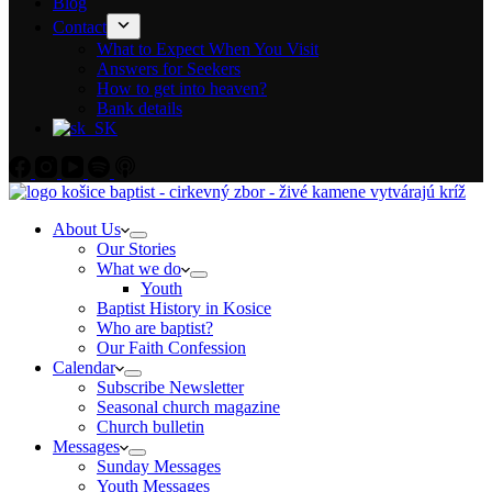
Blog
Contact
What to Expect When You Visit
Answers for Seekers
How to get into heaven?
Bank details
About Us
Our Stories
What we do
Youth
Baptist History in Kosice
Who are baptist?
Our Faith Confession
Calendar
Subscribe Newsletter
Seasonal church magazine
Church bulletin
Messages
Sunday Messages
Youth Messages