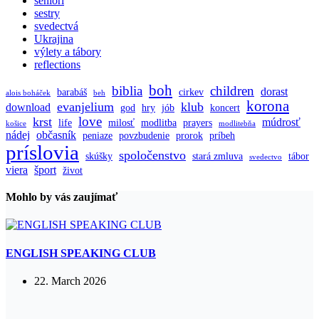
seniori
sestry
svedectvá
Ukrajina
výlety a tábory
reflections
boh
biblia
children
dorast
barabáš
cirkev
alois boháček
beh
korona
evanjelium
klub
download
god
hry
jób
koncert
love
krst
múdrosť
life
milosť
modlitba
prayers
košice
modlitebňa
nádej
občasník
peniaze
povzbudenie
prorok
príbeh
príslovia
spoločenstvo
skúšky
stará zmluva
tábor
svedectvo
viera
šport
život
Mohlo by vás zaujímať
ENGLISH SPEAKING CLUB
22. March 2026