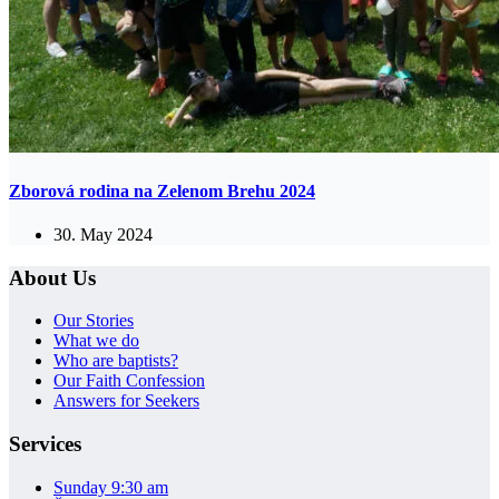
Zborová rodina na Zelenom Brehu 2024
30. May 2024
About Us
Our Stories
What we do
Who are baptists?
Our Faith Confession
Answers for Seekers
Services
Sunday 9:30 am