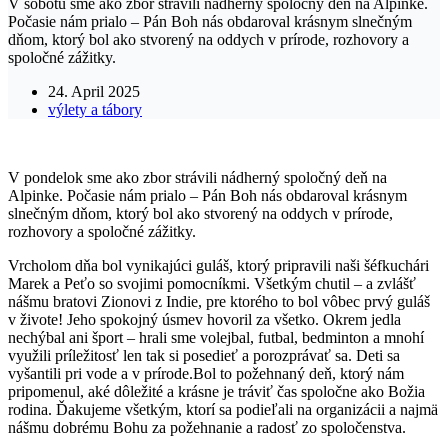
V sobotu sme ako zbor strávili nádherný spoločný deň na Alpinke.
Počasie nám prialo – Pán Boh nás obdaroval krásnym slnečným
dňom, ktorý bol ako stvorený na oddych v prírode, rozhovory a
spoločné zážitky.
24. April 2025
výlety a tábory
V pondelok sme ako zbor strávili nádherný spoločný deň na
Alpinke. Počasie nám prialo – Pán Boh nás obdaroval krásnym
slnečným dňom, ktorý bol ako stvorený na oddych v prírode,
rozhovory a spoločné zážitky.
Vrcholom dňa bol vynikajúci guláš, ktorý pripravili naši šéfkuchári
Marek a Peťo so svojimi pomocníkmi. Všetkým chutil – a zvlášť
nášmu bratovi Zionovi z Indie, pre ktorého to bol vôbec prvý guláš
v živote! Jeho spokojný úsmev hovoril za všetko. Okrem jedla
nechýbal ani šport – hrali sme volejbal, futbal, bedminton a mnohí
využili príležitosť len tak si posedieť a porozprávať sa. Deti sa
vyšantili pri vode a v prírode.Bol to požehnaný deň, ktorý nám
pripomenul, aké dôležité a krásne je tráviť čas spoločne ako Božia
rodina. Ďakujeme všetkým, ktorí sa podieľali na organizácii a najmä
nášmu dobrému Bohu za požehnanie a radosť zo spoločenstva.