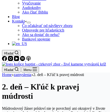
Vyučovanie
Audioknihy
Ako čítať Bibliu
Blog
Kontakt
Čo očakávať od návštevy zboru
Odpovede pre hľadajúcich
Ako sa dostať do neba?
Bankové spojenie
Hľadať
Hľadať
Menu
Home
zamyslenia
2. deň – Kľúč k pravej múdrosti
2. deň – Kľúč k pravej
múdrosti
Múdroslovný žáner prísloví nie je povrchný ani okrajový v živote