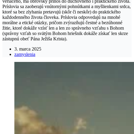
veriaceho, má obrovský prínos do duchovného i praktického života.
Príslovia sa zaoberajú vnútornými pohnútkami a myšlienkami srdca,
ktoré sa bez zlyhania pretavujú (skôr či neskôr) do praktického
každodenného života človeka. Príslovia odpovedajú na mnohé
morálne a etické otázky, pričom zvýrazňujú čestné a bezúhonné
žitie, ktoré dokáže vzísť len a len zo správneho vzťahu s Bohom
(správny vzťah so svätým Bohom hriešnik dokáže získať len skrze
zástupnú obeť Pána Ježiša Krista).
3. marca 2025
zamyslenia