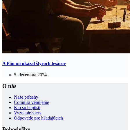
A Pán mi ukázal štyroch tesárov
5. decembra 2024
O nás
Naše príbehy
Čomu sa venujeme
Kto sú baptisti
Vyznanie viery
Odpovede pre hľadajúcich
Bohoslužby