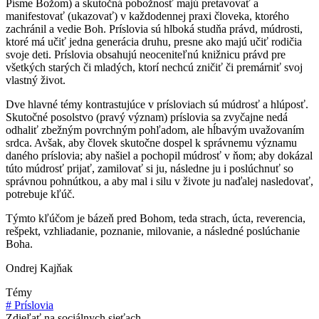
Písme Božom) a skutočná pobožnosť majú pretavovať a
manifestovať (ukazovať) v každodennej praxi človeka, ktorého
zachránil a vedie Boh. Príslovia sú hlboká studňa právd, múdrosti,
ktoré má učiť jedna generácia druhu, presne ako majú učiť rodičia
svoje deti. Príslovia obsahujú neoceniteľnú knižnicu právd pre
všetkých starých či mladých, ktorí nechcú zničiť či premárniť svoj
vlastný život.
Dve hlavné témy kontrastujúce v prísloviach sú múdrosť a hlúposť.
Skutočné posolstvo (pravý význam) príslovia sa zvyčajne nedá
odhaliť zbežným povrchným pohľadom, ale hĺbavým uvažovaním
srdca. Avšak, aby človek skutočne dospel k správnemu významu
daného príslovia; aby našiel a pochopil múdrosť v ňom; aby dokázal
túto múdrosť prijať, zamilovať si ju, následne ju i poslúchnuť so
správnou pohnútkou, a aby mal i silu v živote ju naďalej nasledovať,
potrebuje kľúč.
Týmto kľúčom je bázeň pred Bohom, teda strach, úcta, reverencia,
rešpekt, vzhliadanie, poznanie, milovanie, a následné poslúchanie
Boha.
Ondrej Kajňak
Témy
#
Príslovia
Zdieľať na sociálnych sieťach