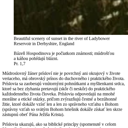
Beautiful scenery of sunset in the river of Ladybower
Reservoir in Derbyshire, England
Bázeň Hospodinova je počiatkom známosti; múdrošťou
a káňou pohŕdajú blázni.
Pr. 1,7
Múdroslovný žáner prísloví nie je povrchný ani okrajový v živote
veriaceho, má obrovský prínos do duchovného i praktického života.
Príslovia sa zaoberajú vnútornými pohnútkami a myšlienkami srdca,
ktoré sa bez zlyhania pretavujú (skôr či neskôr) do praktického
každodenného života človeka. Príslovia odpovedajú na mnohé
morálne a etické otázky, pričom zvýrazňujú čestné a bezúhonné
žitie, ktoré dokáže vzísť len a len zo správneho vzťahu s Bohom
(správny vzťah so svätým Bohom hriešnik dokáže získať len skrze
zástupnú obeť Pána Ježiša Krista).
Príslovia ukazujú, ako sa biblické princípy (spomenuté v celom