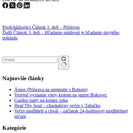
Predchádzajúci
Článok
1. deň – Príslovia
Ďalší
Článok
3. deň – Hľadanie múdrosti je hľadanie skrytého
pokladu
No results
Najnovšie články
Ámos (Príprava na stretnutie s Bohom)
Verejné vyznanie viery krstom na jazere Bukovec
Garden party na koniec roka
Heal Thy Soul – charitatívny večer v Tabačke
Večer modlitieb a chvál – začiatok 24-hodinovej modlitebnej
reťaze
Kategórie