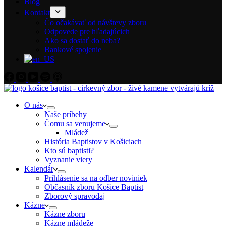
Blog
Kontakt
Čo očakávať od návštevy zboru
Odpovede pre hľadajúcich
Ako sa dostať do neba?
Bankové spojenie
O nás
Naše príbehy
Čomu sa venujeme
Mládež
História Baptistov v Košiciach
Kto sú baptisti?
Vyznanie viery
Kalendár
Prihlásenie sa na odber noviniek
Občasník zboru Košice Baptist
Zborový spravodaj
Kázne
Kázne zboru
Kázne mládeže