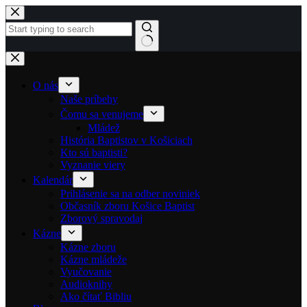
Skip to content
No results
O nás
Naše príbehy
Čomu sa venujeme
Mládež
História Baptistov v Košiciach
Kto sú baptisti?
Vyznanie viery
Kalendár
Prihlásenie sa na odber noviniek
Občasník zboru Košice Baptist
Zborový spravodaj
Kázne
Kázne zboru
Kázne mládeže
Vyučovanie
Audioknihy
Ako čítať Bibliu