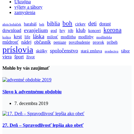
Ukrajina
výlety a tábory
zamyslenia
boh
biblia
deti
dorast
barabáš
cirkev
alois boháček
beh
korona
evanjelium
klub
download
god
hry
jób
koncert
láska
krst
life
milosť
modlitba
modlitby
košice
modlitebňa
múdrosť
nádej
občasník
peniaze
povzbudenie
prorok
príbeh
príslovia
spoločenstvo
skúšky
stará zmluva
tábor
svedectvo
viera
šport
život
Mohlo by vás zaujímať
Slovo k adventnému obdobiu
7. decembra 2019
27. Deň – Spravodlivosť lepšia ako obeť