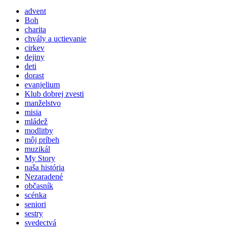
advent
Boh
charita
chvály a uctievanie
cirkev
dejiny
deti
dorast
evanjelium
Klub dobrej zvesti
manželstvo
misia
mládež
modlitby
môj príbeh
muzikál
My Story
naša história
Nezaradené
občasník
scénka
seniori
sestry
svedectvá