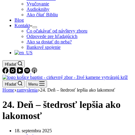
Vyučovanie
Audioknihy
Ako čítať Bibliu
Blog
Kontakt
Čo očakávať od návštevy zboru
Odpovede pre hľadajúcich
Ako sa dostať do neba?
Bankové spojenie
Hľadať
Hľadať
Menu
Home
zamyslenia
24. Deň – štedrosť lepšia ako lakomosť
24. Deň – štedrosť lepšia ako
lakomosť
18. septembra 2025