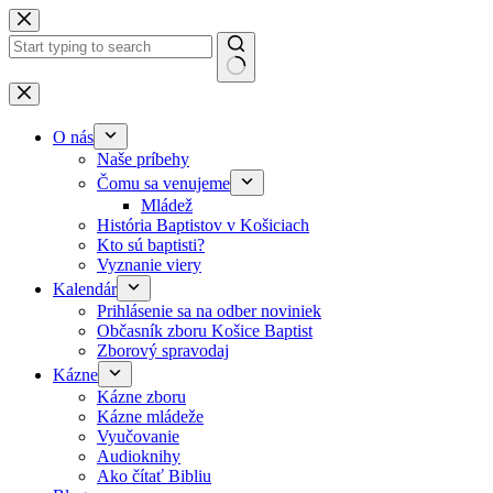
Skip to content
No results
O nás
Naše príbehy
Čomu sa venujeme
Mládež
História Baptistov v Košiciach
Kto sú baptisti?
Vyznanie viery
Kalendár
Prihlásenie sa na odber noviniek
Občasník zboru Košice Baptist
Zborový spravodaj
Kázne
Kázne zboru
Kázne mládeže
Vyučovanie
Audioknihy
Ako čítať Bibliu