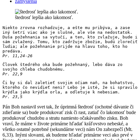
zamyslenia
štedrosť lepšia ako lakomosť.
Niekto zrovna rozhadzuje, a ešte mu pribýva, a zase 
iný šetrí viac ako je slušné, ale vše na nedostatok. 
Duša požehnania sa vytučí, a ten, kto zvlažuje, bude i 
sám zvlažený. Tomu, kto zadržuje zbožie, budú zlorečiť 
ľudia; ale požehnanie prijde na hlavu toho, kto ho 
predáva.
Pr. 11,24-26
Človek štedrého oka bude požehnaný, lebo dáva zo 
svojho chleba chudobnému.
Pr. 22,9
Či by si dal zaletieť svojim očiam naň, na bohatstvo, 
ktorého čo nevidieť neni? Lebo je isté, že si spravilo 
krýdla jako krýdla orla, a odletuje k nebesiam.
Pr. 23,5
Pán Boh nastavil svet tak, že úprimná štedrosť (ochotné dávanie či
zdieľanie sa) bude produkovať zisk či rast, zatiaľ čo lakomosť bude
produkovať chudobu a stratu namiesto očakávaného zisku. Boh
vraví, že máme v živote primárne hľadať kráľovstvo nebeské, a
všetko ostatné potrebné (sekundárne veci) nám On zabezpečí (Mt.
6,33). Inými slovami, ak budeme hľadať primárne veci ako prvé v