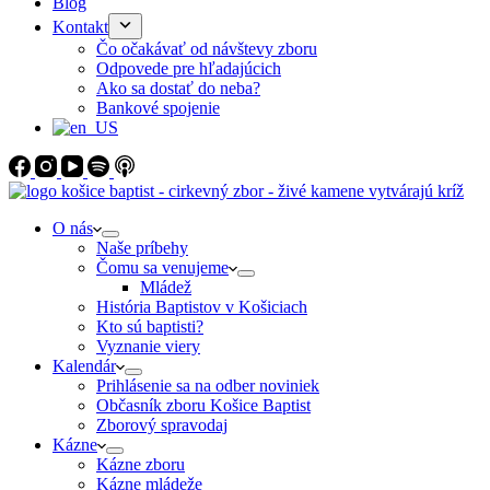
Blog
Kontakt
Čo očakávať od návštevy zboru
Odpovede pre hľadajúcich
Ako sa dostať do neba?
Bankové spojenie
O nás
Naše príbehy
Čomu sa venujeme
Mládež
História Baptistov v Košiciach
Kto sú baptisti?
Vyznanie viery
Kalendár
Prihlásenie sa na odber noviniek
Občasník zboru Košice Baptist
Zborový spravodaj
Kázne
Kázne zboru
Kázne mládeže