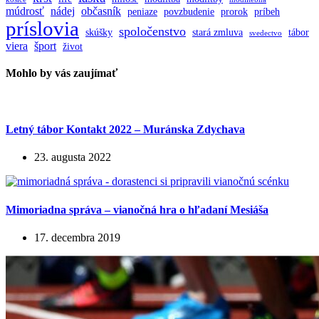
múdrosť
nádej
občasník
peniaze
povzbudenie
prorok
príbeh
príslovia
spoločenstvo
skúšky
stará zmluva
tábor
svedectvo
viera
šport
život
Mohlo by vás zaujímať
Letný tábor Kontakt 2022 – Muránska Zdychava
23. augusta 2022
Mimoriadna správa – vianočná hra o hľadaní Mesiáša
17. decembra 2019