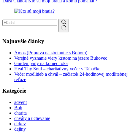
Ďalší
Článok
Kto sú moji bratia a komu pomáhať?
No results
Najnovšie články
Ámos (Príprava na stretnutie s Bohom)
Verejné vyznanie viery krstom na jazere Bukovec
Garden party na koniec roka
Heal Thy Soul – charitatívny večer v Tabačke
Večer modlitieb a chvál – začiatok 24-hodinovej modlitebnej
reťaze
Kategórie
advent
Boh
charita
chvály a uctievanie
cirkev
dejiny