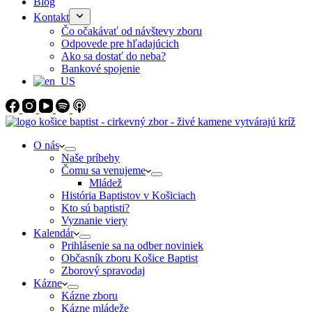
Blog
Kontakt
Čo očakávať od návštevy zboru
Odpovede pre hľadajúcich
Ako sa dostať do neba?
Bankové spojenie
O nás
Naše príbehy
Čomu sa venujeme
Mládež
História Baptistov v Košiciach
Kto sú baptisti?
Vyznanie viery
Kalendár
Prihlásenie sa na odber noviniek
Občasník zboru Košice Baptist
Zborový spravodaj
Kázne
Kázne zboru
Kázne mládeže