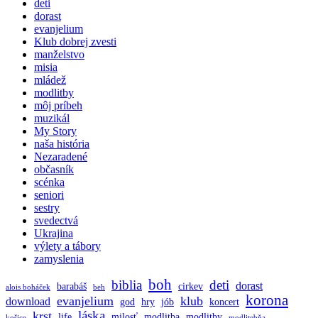
deti
dorast
evanjelium
Klub dobrej zvesti
manželstvo
misia
mládež
modlitby
môj príbeh
muzikál
My Story
naša história
Nezaradené
občasník
scénka
seniori
sestry
svedectvá
Ukrajina
výlety a tábory
zamyslenia
boh
biblia
deti
dorast
barabáš
cirkev
alois boháček
beh
korona
evanjelium
klub
download
god
hry
jób
koncert
láska
krst
life
milosť
modlitba
modlitby
košice
modlitebňa