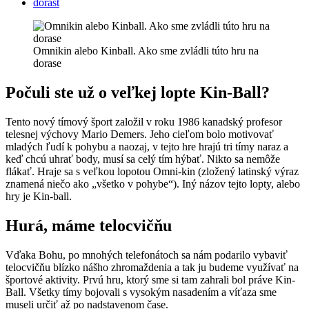
dorast
Omnikin alebo Kinball. Ako sme zvládli túto hru na
dorase
Počuli ste už o veľkej lopte Kin-Ball?
Tento nový tímový šport založil v roku 1986 kanadský profesor
telesnej výchovy Mario Demers. Jeho cieľom bolo motivovať
mladých ľudí k pohybu a naozaj, v tejto hre hrajú tri tímy naraz a
keď chcú uhrať body, musí sa celý tím hýbať. Nikto sa nemôže
flákať. Hraje sa s veľkou lopotou Omni-kin (zložený latinský výraz
znamená niečo ako „všetko v pohybe“). Iný názov tejto lopty, alebo
hry je Kin-ball.
Hurá, máme telocvičňu
Vďaka Bohu, po mnohých telefonátoch sa nám podarilo vybaviť
telocvičňu blízko nášho zhromaždenia a tak ju budeme využívať na
športové aktivity. Prvú hru, ktorý sme si tam zahrali bol práve Kin-
Ball. Všetky tímy bojovali s vysokým nasadením a víťaza sme
museli určiť až po nadstavenom čase.