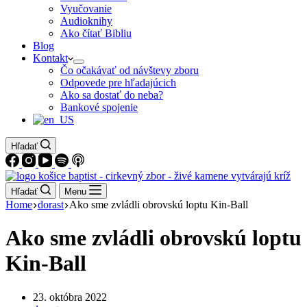
Vyučovanie
Audioknihy
Ako čítať Bibliu
Blog
Kontakt
Čo očakávať od návštevy zboru
Odpovede pre hľadajúcich
Ako sa dostať do neba?
Bankové spojenie
Hľadať
Hľadať
Menu
Home
dorast
Ako sme zvládli obrovskú loptu Kin-Ball
Ako sme zvládli obrovskú loptu
Kin-Ball
23. októbra 2022