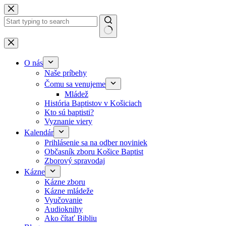
Skip to content
No results
O nás
Naše príbehy
Čomu sa venujeme
Mládež
História Baptistov v Košiciach
Kto sú baptisti?
Vyznanie viery
Kalendár
Prihlásenie sa na odber noviniek
Občasník zboru Košice Baptist
Zborový spravodaj
Kázne
Kázne zboru
Kázne mládeže
Vyučovanie
Audioknihy
Ako čítať Bibliu