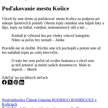
Poďakovanie mestu Košice
Chceli by sme týmto aj poďakovať mestu Košice za podporu pri
nákupe športových potrieb. Okrem lopty omnikin sme kúpili luky a
šípy, lopty na futbal, volejbal, stolnotenisový stôl a iné…
Kinball je výborná hra pre všetky vekové kategórie.
Nikto sa počas hry nenudí –
Janka
Pravidlá nie sú zložité. Rýchlo sme ich pochopili a potom sme už
len naháňali loptu po celej telocvični.
O tejto hre som počul od svojho bratranca a chcel som
ju tiež priniesť aj medzi našich dorastencov. Malo to
úspech. –
Marek
Zdieľať na sociálnych sieťach
Predchádzajúci
Článok
Gitarista RODRIGO RODRIGUEZ v
Košiciach