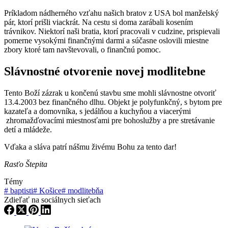
Príkladom nádherného vzťahu našich bratov z USA bol manželský
pár, ktorí prišli viackrát. Na cestu si doma zarábali kosením
trávnikov. Niektorí naši bratia, ktorí pracovali v cudzine, prispievali
pomerne vysokými finančnými darmi a súčasne oslovili miestne
zbory ktoré tam navštevovali, o finančnú pomoc.
Slávnostné otvorenie novej modlitebne
Tento Boží zázrak u končenú stavbu sme mohli slávnostne otvoriť
13.4.2003 bez finančného dlhu. Objekt je polyfunkčný, s bytom pre
kazateľa a domovníka, s jedálňou a kuchyňou a viacerými
zhromažďovacími miestnosťami pre bohoslužby a pre stretávanie
detí a mládeže.
Vďaka a sláva patrí nášmu živému Bohu za tento dar!
Rasťo Štepita
Témy
#
baptisti
#
Košice
#
modlitebňa
Zdieľať na sociálnych sieťach