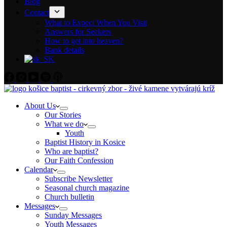
Blog
Contact
What to Expect When You Visit
Answers for Seekers
How to get into heaven?
Bank details
About Us
Our Stories
What we do
Youth
Baptist History in Kosice
Who are baptist?
Our Faith Confession
Calendar
Subscribe Newsletter
Seasonal church magazine
Church bulletin
Messages
Sunday Messages
Youth Messages