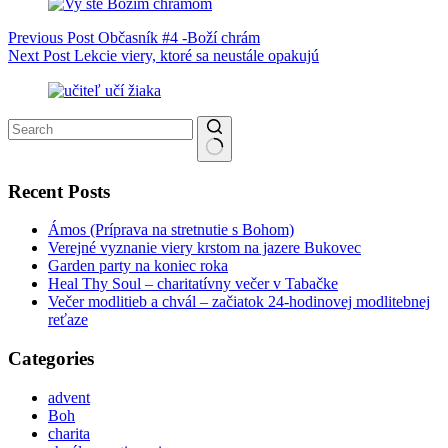
Previous
Post
Občasník #4 -Boží chrám
Next
Post
Lekcie viery, ktoré sa neustále opakujú
No results
Recent Posts
Ámos (Príprava na stretnutie s Bohom)
Verejné vyznanie viery krstom na jazere Bukovec
Garden party na koniec roka
Heal Thy Soul – charitatívny večer v Tabačke
Večer modlitieb a chvál – začiatok 24-hodinovej modlitebnej
reťaze
Categories
advent
Boh
charita