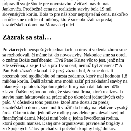
pripravili svoje štúdie pre novostavbu. Zvíťazil návrh brata
Jankoviča. Predbežná cena na realizáciu stavby bola 19 mil.
slovenských korún. Bola to pre náš zbor neprijateľná cena, nakoľko
na účte sme mali len 4 milióny, ktoré sme obdržali za predaj
kazateľského domu na Moravskej ulici.
Zázrak sa stal…
Po viacerých neúspešných jednaniach na úrovni vedenia zboru sme
sa rozhodovali, či máme ísť do novostavby. Nakoniec sme sa opreli
o známe Božie zasľúbenie: „Tvá Pane Kriste věc to jest, jenž nám
zde svěřena, a že je Tvá a pro Tvou čest, nemuž být zmařena!“ A
Pán Boh zázračne konal. Už prvý zázrak bol, že sme dostali
pozemok pod modlitebňu od mesta zadarmo, ktorý mal hodnotu 1,8
milióna korún. Ďalší zázrak sme mohli zažiť pri zakladaní stavby na
ihlanových pilotoch. Spolumajitelia firmy nám dali takmer 50%
zľavu. Ďalšou výhodou bolo, že stavebná firma, ktorá realizovala
stavbu nám fakturovala za práce až po ukončení jednotlivých etáp
prác. V dôsledku toho peniaze, ktoré sme dostali za predaj
kazateľského domu, sme mohli vložiť do banky na relatívne vysoký
úrok. Okrem toho, jednotlivé rodiny pravidelne prispievali svojimi
finančnými darmi. Medzi nimi bola aj jedna štvorčlenná rodina,
ktorú opustil manžel. Ďalej sme organizovali pravidelné brigády a
zo Spojených štátov prichádzali početné skupiny brigádnikov.