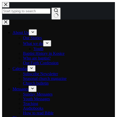
Skip to content
No results
About Us
Our Stories
What we do
Youth
Baptist History in Kosice
Who are baptist?
Our Faith Confession
Calendar
Subscribe Newsletter
Seasonal church magazine
Church bulletin
Messages
Sunday Messages
Youth Messages
Teaching
Audiobooks
How to read Bible