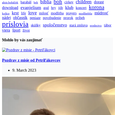
boh
biblia
children
dorast
barabáš
cirkev
alois boháček
beh
korona
evanjelium
klub
download
god
hry
jób
koncert
love
krst
múdrosť
life
milosť
modlitba
prayers
košice
modlitebňa
nádej
občasník
peniaze
povzbudenie
prorok
príbeh
príslovia
spoločenstvo
skúšky
stará zmluva
tábor
svedectvo
viera
šport
život
Mohlo by vás zaujímať
Pozdrav z misie od Petriľákovcov
9. March 2023