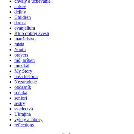
chvály a uctievanie
cirkev
dejiny
Children
dorast
evanjelium
Klub dobrej zvesti
manželstvo
misia
Youth
prayers
môj príbeh
muzikál
My Story
naša história
Nezaradené
občasník
scénka
seniori
sestry
svedectvá
Ukrajina
výlety a tábory
reflections