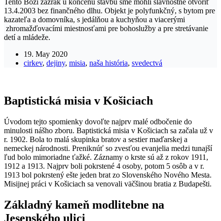
Tento Boží zázrak u končenú stavbu sme mohli slávnostne otvoriť
13.4.2003 bez finančného dlhu. Objekt je polyfunkčný, s bytom pre
kazateľa a domovníka, s jedálňou a kuchyňou a viacerými
zhromažďovacími miestnosťami pre bohoslužby a pre stretávanie
detí a mládeže.
19. May 2020
cirkev
,
dejiny
,
misia
,
naša história
,
svedectvá
Baptistická misia v Košiciach
Úvodom tejto spomienky dovoľte najprv malé odbočenie do
minulosti nášho zboru. Baptistická misia v Košiciach sa začala už v
r. 1902. Bola to malá skupinka bratov a sestier maďarskej a
nemeckej národnosti. Preniknúť so zvesťou evanjelia medzi tunajší
ľud bolo mimoriadne ťažké. Záznamy o krste sú až z rokov 1911,
1912 a 1913. Najprv boli pokrstené 4 osoby, potom 5 osôb a v r.
1913 bol pokrstený ešte jeden brat zo Slovenského Nového Mesta.
Misijnej práci v Košiciach sa venovali väčšinou bratia z Budapešti.
Základný kameň modlitebne na
Jesenského ulici