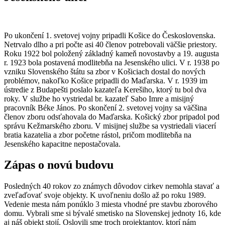
Po ukončení 1. svetovej vojny pripadli Košice do Československa.
Netrvalo dlho a pri počte asi 40 členov potrebovali väčšie priestory.
Roku 1922 bol položený základný kameň novostavby a 19. augusta
r. 1923 bola postavená modlitebňa na Jesenského ulici. V r. 1938 po
vzniku Slovenského štátu sa zbor v Košiciach dostal do nových
problémov, nakoľko Košice pripadli do Maďarska. V r. 1939 im
ústredie z Budapešti poslalo kazateľa Kerešiho, ktorý tu bol dva
roky. V službe ho vystriedal br. kazateľ Sabo Imre a misijný
pracovník Béke János. Po skončení 2. svetovej vojny sa väčšina
členov zboru odsťahovala do Maďarska. Košický zbor pripadol pod
správu Kežmarského zboru. V misijnej službe sa vystriedali viacerí
bratia kazatelia a zbor početne rástol, pričom modlitebňa na
Jesenského kapacitne nepostačovala.
Zápas o novú budovu
Posledných 40 rokov zo známych dôvodov cirkev nemohla stavať a
zveľaďovať svoje objekty. K uvoľneniu došlo až po roku 1989.
Vedenie mesta nám ponúklo 3 miesta vhodné pre stavbu zborového
domu. Vybrali sme si bývalé smetisko na Slovenskej jednoty 16, kde
aj náš objekt stojí. Oslovili sme troch projektantov, ktorí nám