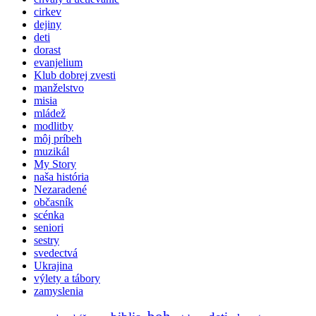
cirkev
dejiny
deti
dorast
evanjelium
Klub dobrej zvesti
manželstvo
misia
mládež
modlitby
môj príbeh
muzikál
My Story
naša história
Nezaradené
občasník
scénka
seniori
sestry
svedectvá
Ukrajina
výlety a tábory
zamyslenia