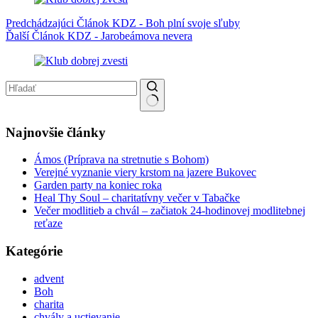
Predchádzajúci
Článok
KDZ - Boh plní svoje sľuby
Ďalší
Článok
KDZ - Jarobeámova nevera
No results
Najnovšie články
Ámos (Príprava na stretnutie s Bohom)
Verejné vyznanie viery krstom na jazere Bukovec
Garden party na koniec roka
Heal Thy Soul – charitatívny večer v Tabačke
Večer modlitieb a chvál – začiatok 24-hodinovej modlitebnej
reťaze
Kategórie
advent
Boh
charita
chvály a uctievanie