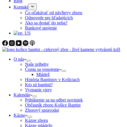
Blog
Kontakt
Čo očakávať od návštevy zboru
Odpovede pre hľadajúcich
Ako sa dostať do neba?
Bankové spojenie
O nás
Naše príbehy
Čomu sa venujeme
Mládež
História Baptistov v Košiciach
Kto sú baptisti?
Vyznanie viery
Kalendár
Prihlásenie sa na odber noviniek
Občasník zboru Košice Baptist
Zborový spravodaj
Kázne
Kázne zboru
Kázne mládeže