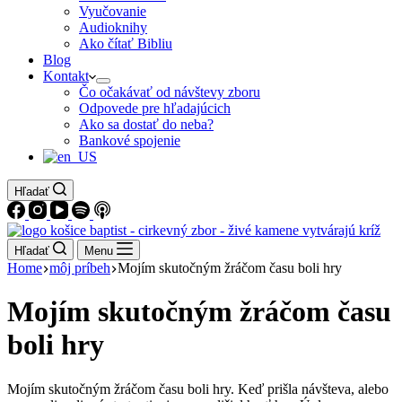
Vyučovanie
Audioknihy
Ako čítať Bibliu
Blog
Kontakt
Čo očakávať od návštevy zboru
Odpovede pre hľadajúcich
Ako sa dostať do neba?
Bankové spojenie
Hľadať
Hľadať
Menu
Home
môj príbeh
Mojím skutočným žráčom času boli hry
Mojím skutočným žráčom času
boli hry
Mojím skutočným žráčom času boli hry. Keď prišla návšteva, alebo