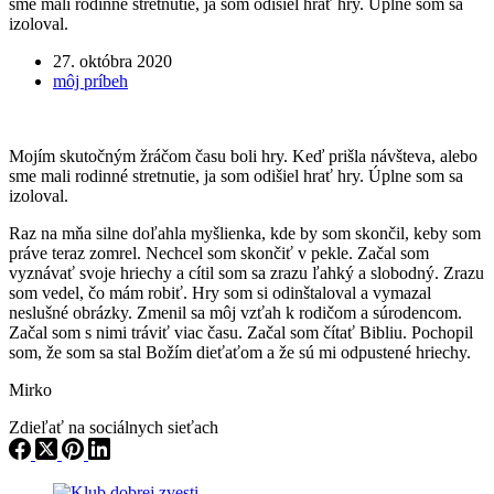
sme mali rodinné stretnutie, ja som odišiel hrať hry. Úplne som sa
izoloval.
27. októbra 2020
môj príbeh
Mojím skutočným žráčom času boli hry. Keď prišla návšteva, alebo
sme mali rodinné stretnutie, ja som odišiel hrať hry. Úplne som sa
izoloval.
Raz na mňa silne doľahla myšlienka, kde by som skončil, keby som
práve teraz zomrel. Nechcel som skončiť v pekle. Začal som
vyznávať svoje hriechy a cítil som sa zrazu ľahký a slobodný. Zrazu
som vedel, čo mám robiť. Hry som si odinštaloval a vymazal
neslušné obrázky. Zmenil sa môj vzťah k rodičom a súrodencom.
Začal som s nimi tráviť viac času. Začal som čítať Bibliu. Pochopil
som, že som sa stal Božím dieťaťom a že sú mi odpustené hriechy.
Mirko
Zdieľať na sociálnych sieťach