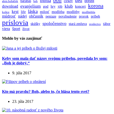
boh
biblia
deti
dorast
barabáš
cirkev
alois boháček
beh
korona
evanjelium
klub
download
god
hry
jób
koncert
láska
krst
life
milosť
modlitba
modlitby
košice
modlitebňa
múdrosť
nádej
občasník
peniaze
povzbudenie
prorok
príbeh
príslovia
spoločenstvo
skúšky
stará zmluva
tábor
svedectvo
viera
šport
život
Mohlo by vás zaujímať
Keby som mala dať názov svojmu príbehu, povedala by som:
„Boh je dobrý.“
9. júla 2017
Kto má pravdu? Boh, alebo to, čo hlása tento svet?
23. júla 2017