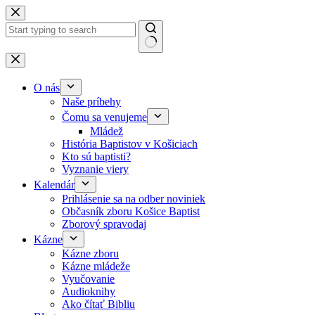
Skip to content
No results
O nás
Naše príbehy
Čomu sa venujeme
Mládež
História Baptistov v Košiciach
Kto sú baptisti?
Vyznanie viery
Kalendár
Prihlásenie sa na odber noviniek
Občasník zboru Košice Baptist
Zborový spravodaj
Kázne
Kázne zboru
Kázne mládeže
Vyučovanie
Audioknihy
Ako čítať Bibliu