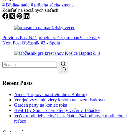
#
Biblia
#
nádej
#
príbeh
#
súcit
#
zmena
Zdieľať na sociálnych sieťach
Previous
Post
Náš príbeh - večer pre manželské páry
Next
Post
Občasník #3 - Spolu
No results
Recent Posts
Ámos (Príprava na stretnutie s Bohom)
Verejné vyznanie viery krstom na jazere Bukovec
Garden party na koniec roka
Heal Thy Soul – charitatívny večer v Tabačke
Večer modlitieb a chvál – začiatok 24-hodinovej modlitebnej
reťaze