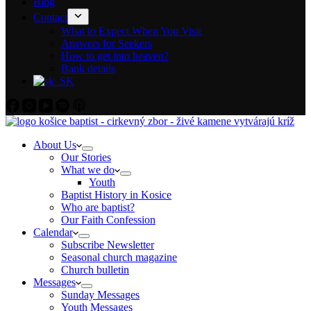
Blog
Contact
What to Expect When You Visit
Answers for Seekers
How to get into heaven?
Bank details
About Us
Our Stories
What we do
Youth
Baptist History in Kosice
Who are baptist?
Our Faith Confession
Calendar
Subscribe Newsletter
Seasonal church magazine
Church bulletin
Messages
Sunday Messages
Youth Messages