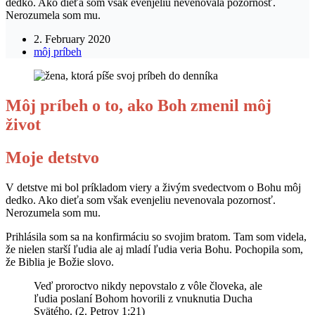
dedko. Ako dieťa som však evenjeliu nevenovala pozornosť.
Nerozumela som mu.
2. February 2020
môj príbeh
Môj príbeh o to, ako Boh zmenil môj
život
Moje detstvo
V detstve mi bol príkladom viery a živým svedectvom o Bohu môj
dedko. Ako dieťa som však evenjeliu nevenovala pozornosť.
Nerozumela som mu.
Prihlásila som sa na konfirmáciu so svojim bratom. Tam som videla,
že nielen starší ľudia ale aj mladí ľudia veria Bohu. Pochopila som,
že Biblia je Božie slovo.
Veď proroctvo nikdy nepovstalo z vôle človeka, ale
ľudia poslaní Bohom hovorili z vnuknutia Ducha
Svätého. (2. Petrov 1:21)