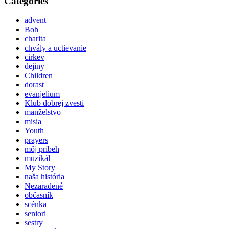
Categories
advent
Boh
charita
chvály a uctievanie
cirkev
dejiny
Children
dorast
evanjelium
Klub dobrej zvesti
manželstvo
misia
Youth
prayers
môj príbeh
muzikál
My Story
naša história
Nezaradené
občasník
scénka
seniori
sestry