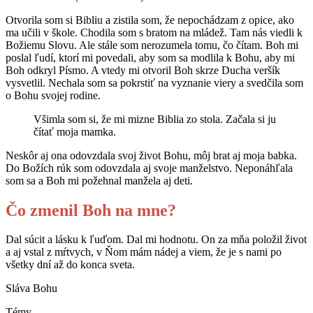
Otvorila som si Bibliu a zistila som, že nepochádzam z opice, ako
ma učili v škole. Chodila som s bratom na mládež. Tam nás viedli k
Božiemu Slovu. Ale stále som nerozumela tomu, čo čítam. Boh mi
poslal ľudí, ktorí mi povedali, aby som sa modlila k Bohu, aby mi
Boh odkryl Písmo. A vtedy mi otvoril Boh skrze Ducha veršík
vysvetlil. Nechala som sa pokrstiť na vyznanie viery a svedčila som
o Bohu svojej rodine.
Všimla som si, že mi mizne Biblia zo stola. Začala si ju
čítať moja mamka.
Neskôr aj ona odovzdala svoj život Bohu, môj brat aj moja babka.
Do Božích rúk som odovzdala aj svoje manželstvo. Neponáhľala
som sa a Boh mi požehnal manžela aj deti.
Čo zmenil Boh na mne?
Dal súcit a lásku k ľuďom. Dal mi hodnotu. On za mňa položil život
a aj vstal z mŕtvych, v Ňom mám nádej a viem, že je s nami po
všetky dní až do konca sveta.
Sláva Bohu
Témy