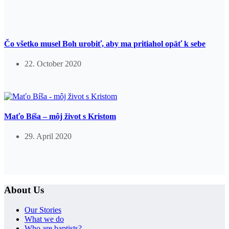
Čo všetko musel Boh urobiť, aby ma pritiahol opäť k sebe
22. October 2020
Maťo Bíša – môj život s Kristom
29. April 2020
About Us
Our Stories
What we do
Who are baptists?