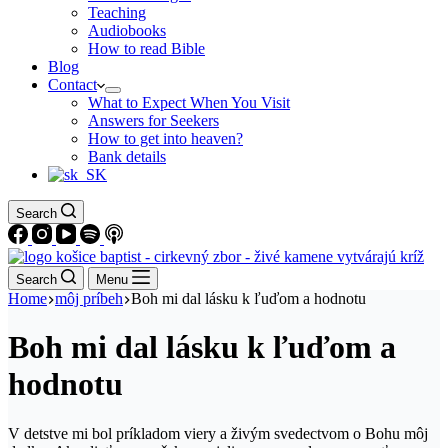
Teaching
Audiobooks
How to read Bible
Blog
Contact
What to Expect When You Visit
Answers for Seekers
How to get into heaven?
Bank details
Search
Search
Menu
Home
môj príbeh
Boh mi dal lásku k ľuďom a hodnotu
Boh mi dal lásku k ľuďom a
hodnotu
V detstve mi bol príkladom viery a živým svedectvom o Bohu môj