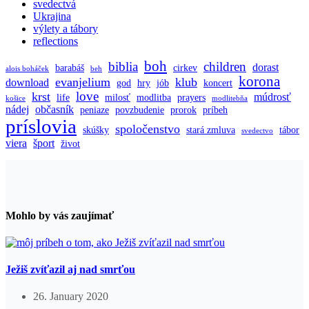
svedectvá
Ukrajina
výlety a tábory
reflections
boh
biblia
children
dorast
barabáš
cirkev
alois boháček
beh
korona
evanjelium
klub
download
god
hry
jób
koncert
love
krst
múdrosť
life
milosť
modlitba
prayers
košice
modlitebňa
nádej
občasník
peniaze
povzbudenie
prorok
príbeh
príslovia
spoločenstvo
skúšky
stará zmluva
tábor
svedectvo
viera
šport
život
Mohlo by vás zaujímať
Ježiš zvíťazil aj nad smrťou
26. January 2020