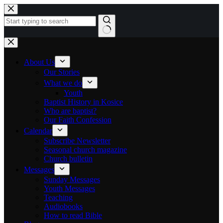
Skip to content
No results
About Us
Our Stories
What we do
Youth
Baptist History in Kosice
Who are baptist?
Our Faith Confession
Calendar
Subscribe Newsletter
Seasonal church magazine
Church bulletin
Messages
Sunday Messages
Youth Messages
Teaching
Audiobooks
How to read Bible