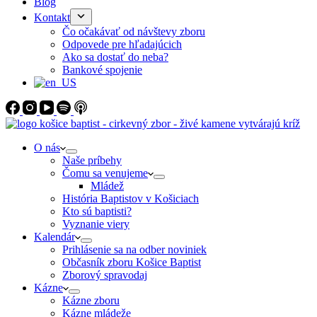
Blog
Kontakt
Čo očakávať od návštevy zboru
Odpovede pre hľadajúcich
Ako sa dostať do neba?
Bankové spojenie
O nás
Naše príbehy
Čomu sa venujeme
Mládež
História Baptistov v Košiciach
Kto sú baptisti?
Vyznanie viery
Kalendár
Prihlásenie sa na odber noviniek
Občasník zboru Košice Baptist
Zborový spravodaj
Kázne
Kázne zboru
Kázne mládeže