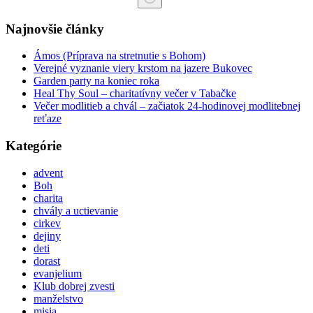
No results
Najnovšie články
Ámos (Príprava na stretnutie s Bohom)
Verejné vyznanie viery krstom na jazere Bukovec
Garden party na koniec roka
Heal Thy Soul – charitatívny večer v Tabačke
Večer modlitieb a chvál – začiatok 24-hodinovej modlitebnej
reťaze
Kategórie
advent
Boh
charita
chvály a uctievanie
cirkev
dejiny
deti
dorast
evanjelium
Klub dobrej zvesti
manželstvo
misia