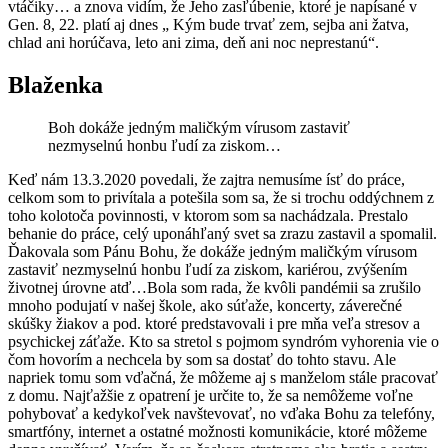
vtáčiky… a znova vidím, že Jeho zasľúbenie, ktoré je napísané v
Gen. 8, 22. platí aj dnes „ Kým bude trvať zem, sejba ani žatva,
chlad ani horúčava, leto ani zima, deň ani noc neprestanú“.
Blaženka
Boh dokáže jedným maličkým vírusom zastaviť
nezmyselnú honbu ľudí za ziskom…
Keď nám 13.3.2020 povedali, že zajtra nemusíme ísť do práce,
celkom som to privítala a potešila som sa, že si trochu oddýchnem z
toho kolotoča povinnosti, v ktorom som sa nachádzala. Prestalo
behanie do práce, celý uponáhľaný svet sa zrazu zastavil a spomalil.
Ďakovala som Pánu Bohu, že dokáže jedným maličkým vírusom
zastaviť nezmyselnú honbu ľudí za ziskom, kariérou, zvýšením
životnej úrovne atď…Bola som rada, že kvôli pandémii sa zrušilo
mnoho podujatí v našej škole, ako súťaže, koncerty, záverečné
skúšky žiakov a pod. ktoré predstavovali i pre mňa veľa stresov a
psychickej záťaže. Kto sa stretol s pojmom syndróm vyhorenia vie o
čom hovorím a nechcela by som sa dostať do tohto stavu. Ale
napriek tomu som vďačná, že môžeme aj s manželom stále pracovať
z domu. Najťažšie z opatrení je určite to, že sa nemôžeme voľne
pohybovať a kedykoľvek navštevovať, no vďaka Bohu za telefóny,
smartfóny, internet a ostatné možnosti komunikácie, ktoré môžeme