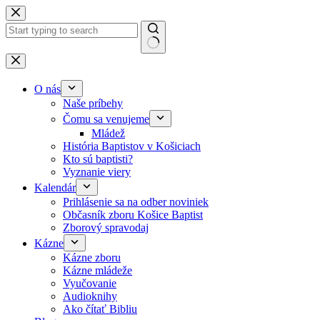
Skip to content
No results
O nás
Naše príbehy
Čomu sa venujeme
Mládež
História Baptistov v Košiciach
Kto sú baptisti?
Vyznanie viery
Kalendár
Prihlásenie sa na odber noviniek
Občasník zboru Košice Baptist
Zborový spravodaj
Kázne
Kázne zboru
Kázne mládeže
Vyučovanie
Audioknihy
Ako čítať Bibliu