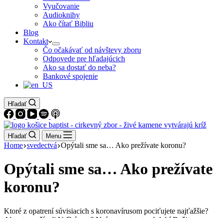
Vyučovanie
Audioknihy
Ako čítať Bibliu
Blog
Kontakt
Čo očakávať od návštevy zboru
Odpovede pre hľadajúcich
Ako sa dostať do neba?
Bankové spojenie
Hľadať
Hľadať
Menu
Home
svedectvá
Opýtali sme sa… Ako prežívate koronu?
Opýtali sme sa… Ako prežívate
koronu?
Ktoré z opatrení súvisiacich s koronavírusom pociťujete najťažšie?