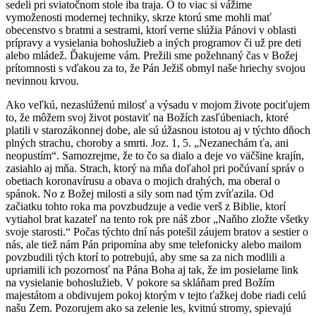
sedeli pri sviatočnom stole iba traja. O to viac si vážime
vymoženosti modernej techniky, skrze ktorú sme mohli mať
obecenstvo s bratmi a sestrami, ktorí verne slúžia Pánovi v oblasti
prípravy a vysielania bohoslužieb a iných programov či už pre deti
alebo mládež. Ďakujeme vám. Prežili sme požehnaný čas v Božej
prítomnosti s vďakou za to, že Pán Ježiš obmyl naše hriechy svojou
nevinnou krvou.
Ako veľkú, nezaslúženú milosť a výsadu v mojom živote pociťujem
to, že môžem svoj život postaviť na Božích zasľúbeniach, ktoré
platili v starozákonnej dobe, ale sú úžasnou istotou aj v týchto dňoch
plných strachu, choroby a smrti. Joz. 1, 5. „Nezanechám ťa, ani
neopustím“. Samozrejme, že to čo sa dialo a deje vo väčšine krajín,
zasiahlo aj mňa. Strach, ktorý na mňa doľahol pri počúvaní správ o
obetiach koronavírusu a obava o mojich drahých, ma oberal o
spánok. No z Božej milosti a sily som nad tým zvíťazila. Od
začiatku tohto roka ma povzbudzuje a vedie verš z Biblie, ktorí
vytiahol brat kazateľ na tento rok pre náš zbor „Naňho zložte všetky
svoje starosti.“ Počas týchto dní nás potešil záujem bratov a sestier o
nás, ale tiež nám Pán pripomína aby sme telefonicky alebo mailom
povzbudili tých ktorí to potrebujú, aby sme sa za nich modlili a
upriamili ich pozornosť na Pána Boha aj tak, že im posielame link
na vysielanie bohoslužieb. V pokore sa skláňam pred Božím
majestátom a obdivujem pokoj ktorým v tejto ťažkej dobe riadi celú
našu Zem. Pozorujem ako sa zelenie les, kvitnú stromy, spievajú