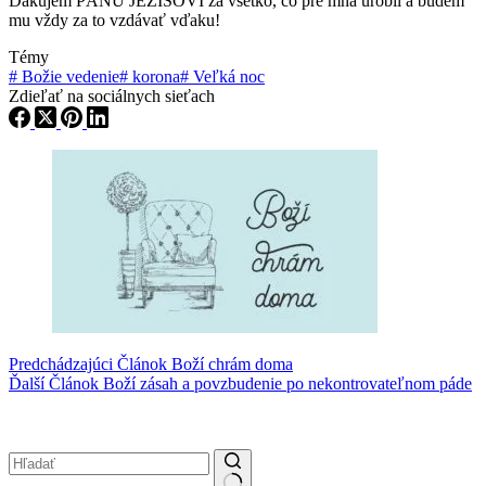
Ďakujem PÁNU JEŽIŠOVI za všetko, čo pre mňa urobil a budem
mu vždy za to vzdávať vďaku!
Témy
#
Božie vedenie
#
korona
#
Veľká noc
Zdieľať na sociálnych sieťach
Predchádzajúci
Článok
Boží chrám doma
Ďalší
Článok
Boží zásah a povzbudenie po nekontrovateľnom páde