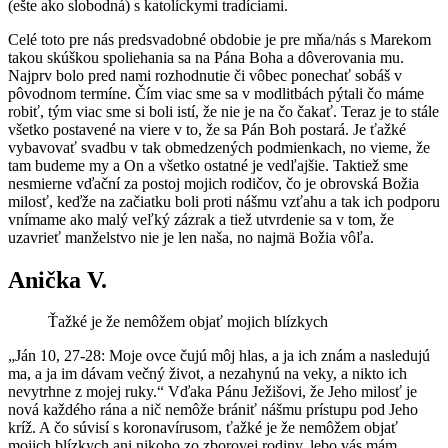
(ešte ako slobodná) s katolíckymi tradíciami.
Celé toto pre nás predsvadobné obdobie je pre mňa/nás s Marekom
takou skúškou spoliehania sa na Pána Boha a dôverovania mu.
Najprv bolo pred nami rozhodnutie či vôbec ponechať sobáš v
pôvodnom termíne. Čím viac sme sa v modlitbách pýtali čo máme
robiť, tým viac sme si boli istí, že nie je na čo čakať. Teraz je to stále
všetko postavené na viere v to, že sa Pán Boh postará. Je ťažké
vybavovať svadbu v tak obmedzených podmienkach, no vieme, že
tam budeme my a On a všetko ostatné je vedľajšie. Taktiež sme
nesmierne vďační za postoj mojich rodičov, čo je obrovská Božia
milosť, keďže na začiatku boli proti nášmu vzťahu a tak ich podporu
vnímame ako malý veľký zázrak a tiež utvrdenie sa v tom, že
uzavrieť manželstvo nie je len naša, no najmä Božia vôľa.
Anička V.
Ťažké je že nemôžem objať mojich blízkych
„Ján 10, 27-28: Moje ovce čujú môj hlas, a ja ich znám a nasledujú
ma, a ja im dávam večný život, a nezahynú na veky, a nikto ich
nevytrhne z mojej ruky.“ Vďaka Pánu Ježišovi, že Jeho milosť je
nová každého rána a nič nemôže brániť nášmu prístupu pod Jeho
kríž. A čo súvisí s koronavírusom, ťažké je že nemôžem objať
mojich blízkych ani nikoho zo zborovej rodiny, lebo vás mám