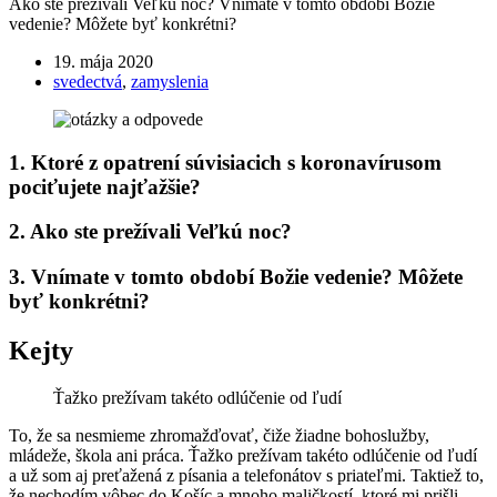
Ako ste prežívali Veľkú noc? Vnímate v tomto období Božie
vedenie? Môžete byť konkrétni?
19. mája 2020
svedectvá
,
zamyslenia
1. Ktoré z opatrení súvisiacich s koronavírusom
pociťujete najťažšie?
2. Ako ste prežívali Veľkú noc?
3. Vnímate v tomto období Božie vedenie? Môžete
byť konkrétni?
Kejty
Ťažko prežívam takéto odlúčenie od ľudí
To, že sa nesmieme zhromažďovať, čiže žiadne bohoslužby,
mládeže, škola ani práca. Ťažko prežívam takéto odlúčenie od ľudí
a už som aj preťažená z písania a telefonátov s priateľmi. Taktiež to,
že nechodím vôbec do Košíc a mnoho maličkostí, ktoré mi prišli