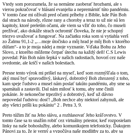
Vtedy som porozumela, že sa nemáme zaoberať hrozbami, ale s
vierou pokračovať v hlásaní evanjelia a nepremárniť túto pandémiu.
V tomto čase mi ožívali pred očami príbehy z Biblie, kde Pán Boh
dal strach na národy, rôzne rany a choroby a teraz to už nie sú len
kapitoly, ktoré preletím očami, ale viem sa vžiť do toho, čo museli
prežívať, ako dokáže strach ochromiť človeka, že nie je schopný
triezvo uvažovať a fungovať. Na začiatku roka som si vytiahla verš
zo Žalmu 91,1-2 „…moje útočisko a môj hrad je môj Boh v ktorého
dúfam“- a to je moja nádej a moje vyznanie. Vďaka Bohu za Jeho
Slovo, z ktorého môžeme čerpať útechu na každý deň! C.S Lewis
povedal: Pán Boh nám šepká v našich radostiach, hovorí cez naše
svedomie, ale kričí v našich bolestiach.
Presne tento výrok mi prišiel na myseľ, keď som rozmýšľala o tom,
aký musí byť spravodlivý, láskavý, dobrotivý Boh zhrozený z toho,
kam speje ľudstvo a musel nám poslať takúto pandémiu, aby sme sa
spamätali a zastavili. Dal nám milosť k tomu, aby sme činili
pokánie. Je nekonečne trpezlivý a dobrotivý, keď už dávno
nepovedal ľudstvu: dosť! „Boh nechce aby niektorí zahynuli, ale
aby všetci prišli ku pokániu“ 2 . Petra 3, 9.
Preto túžim žiť na Jeho slávu, a rozhlasovať Jeho kráľovstvo. V
tomto čase sa to snažím robiť cez virtuálny priestor, keď rozposielam
linky na naše bohoslužby, alebo komunikujem telefonicky. Ďakujem
Pánovi za to, že je verný a vypočúva naše modlitby za to, aby sa