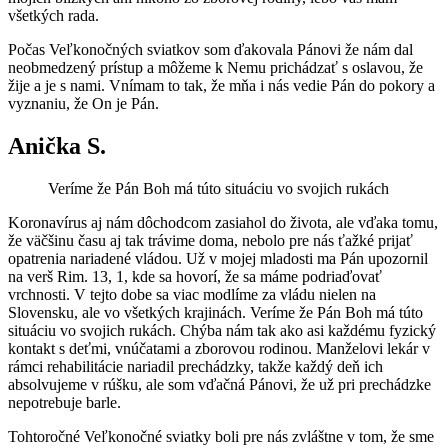
všetkých rada.
Počas Veľkonočných sviatkov som ďakovala Pánovi že nám dal
neobmedzený prístup a môžeme k Nemu prichádzať s oslavou, že
žije a je s nami. Vnímam to tak, že mňa i nás vedie Pán do pokory a
vyznaniu, že On je Pán.
Anička S.
Veríme že Pán Boh má túto situáciu vo svojich rukách
Koronavírus aj nám dôchodcom zasiahol do života, ale vďaka tomu,
že väčšinu času aj tak trávime doma, nebolo pre nás ťažké prijať
opatrenia nariadené vládou. Už v mojej mladosti ma Pán upozornil
na verš Rim. 13, 1, kde sa hovorí, že sa máme podriaďovať
vrchnosti. V tejto dobe sa viac modlíme za vládu nielen na
Slovensku, ale vo všetkých krajinách. Veríme že Pán Boh má túto
situáciu vo svojich rukách. Chýba nám tak ako asi každému fyzický
kontakt s deťmi, vnúčatami a zborovou rodinou. Manželovi lekár v
rámci rehabilitácie nariadil prechádzky, takže každý deň ich
absolvujeme v rúšku, ale som vďačná Pánovi, že už pri prechádzke
nepotrebuje barle.
Tohtoročné Veľkonočné sviatky boli pre nás zvláštne v tom, že sme