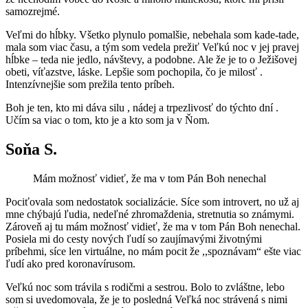
samozrejmé.
Veľmi do hĺbky. Všetko plynulo pomalšie, nebehala som kade-tade,
mala som viac času, a tým som vedela prežiť Veľkú noc v jej pravej
hĺbke – teda nie jedlo, návštevy, a podobne. Ale že je to o Ježišovej
obeti, víťazstve, láske. Lepšie som pochopila, čo je milosť .
Intenzívnejšie som prežila tento príbeh.
Boh je ten, kto mi dáva silu , nádej a trpezlivosť do týchto dní .
Učím sa viac o tom, kto je a kto som ja v Ňom.
Soňa S.
Mám možnosť vidieť, že ma v tom Pán Boh nenechal
Pociťovala som nedostatok socializácie. Síce som introvert, no už aj
mne chýbajú ľudia, nedeľné zhromaždenia, stretnutia so známymi.
Zároveň aj tu mám možnosť vidieť, že ma v tom Pán Boh nenechal.
Posiela mi do cesty nových ľudí so zaujímavými životnými
príbehmi, síce len virtuálne, no mám pocit že ,,spoznávam“ ešte viac
ľudí ako pred koronavírusom.
Veľkú noc som trávila s rodičmi a sestrou. Bolo to zvláštne, lebo
som si uvedomovala, že je to posledná Veľká noc strávená s nimi