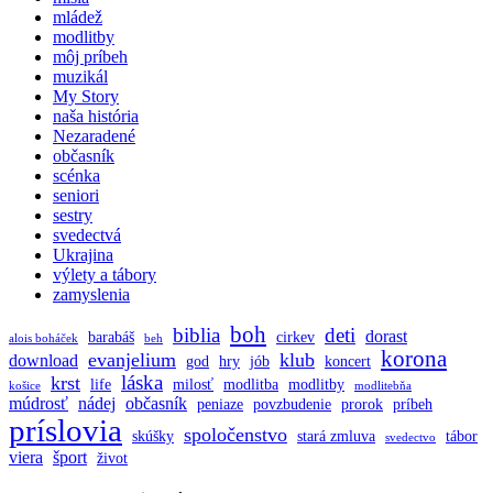
mládež
modlitby
môj príbeh
muzikál
My Story
naša história
Nezaradené
občasník
scénka
seniori
sestry
svedectvá
Ukrajina
výlety a tábory
zamyslenia
boh
biblia
deti
dorast
barabáš
cirkev
alois boháček
beh
korona
evanjelium
klub
download
god
hry
jób
koncert
láska
krst
life
milosť
modlitba
modlitby
košice
modlitebňa
múdrosť
nádej
občasník
peniaze
povzbudenie
prorok
príbeh
príslovia
spoločenstvo
skúšky
stará zmluva
tábor
svedectvo
viera
šport
život