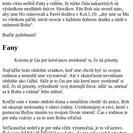
tento vírus nešíril ďalej a vidíme, že nízke čísla nakazených sú
výsledkom modlitieb tisícov Slovákov. Pán Boh nás stvoril nato,
aby sme Ho oslavovali a Pavel dodáva v Kol.1,10: „aby sme sa Mu
vo všetkom páčili, niesli ovocie v každom dobrom skutku a rástli v
známosti Boha“.
Buďte požehnaní!
Fany
Korona je čas pre kresťanov uvedomiť si, čo sú priority
Najťažšie bolo obdobie sviatkov, keď sme chceli byť so svojou
rodinou a nemohli sme vycestovať. Ale v skutočnosti nevnímam
obdobie ako ťažké. Skôr je to čas pre nás kresťanov uvedomiť si
tiež, čo sú priority, vyhodnotiť svoj doterajší život, stíšiť sa, utiekať
sa k Bohu a vnímať Jeho milosť.
Keďže som v tomto období doma a nemôžem chodiť do práce, Boh
mi ukazuje nedostatky v rámci rodiny. Uvedomujem si veci, ktoré s
pomocou Božou musím vo svojom živote zmeniť. Čas s rodinou je
pre mňa vzácny a za to som Bohu vďačná.
Veľkonočná nedeľa je pre mňa vždy výnimočná, je to víťazstvo.