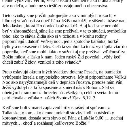
denne využívať. Verím, že sa čoskoro stretneme ako bratia a sestry
aj v nedeľu, a budeme sa tešiť zo vzájomného obecenstva.
Tieto sviatky sme prežili pokojnejšie ako v minulých rokoch, v
hlbokej vďačnosti za obeť Pána Ježiša na kríži, v stíšení a úžase nad
Jeho láskou, ktorá Ho doviedla až na kríž. A aj keď sme nemohli
byť v zhromaždení, silnejšie sme prežívali v tejto situácii, symboliku
toho, ako to slávia Židia ako si v tichosti a v kruhu rodiny
pripomínajú udalosť Veľkej noci, jedia spoločne baránka, horké
byliny a nekvasené chleby. Celá tá symbolika teraz vystúpila viac do
popredia, keď sme mohli takto v súžení aj my prežívať vďačnosť za
Božiu milosť a lásku k nám. Jeden ruský Žid povedal: „vždy keď
chceli zabiť Židov, vznikol z toho sviatok.“
Preto oslavujú okrem iných sviatkov doteraz Pesach, na pamiatku
vykúpenia Izraela z egyptského otroctva. My si pripomíname Veľkú
Noc ako najvýznamnejší deň v dejinách ľudstva, pretože nám Pán
Ježiš vydobyl na kríži spasenie a zmieril nás s Bohom. Stal sa
obetným baránkom za hriechy nás všetkých, celého sveta. Jemu
patrí chvála a vďaka z našich životov! Zjav. 5,12. 3.
Keď sme boli v marci zaplavení hrôzostrašnými správami z
Talianska, o tom, ako denne umierali stovky ľudí na následky
koronavírusu, dostala som slovo od Pána z Lukáša 9,60 „…nechaj
mŕtvych… choď a rozhlasuj kráľovstvo Božie!“