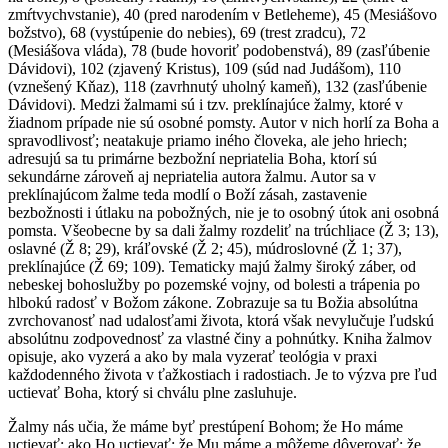
zmŕtvychvstanie), 40 (pred narodením v Betleheme), 45 (Mesiášovo
božstvo), 68 (vystúpenie do nebies), 69 (trest zradcu), 72
(Mesiášova vláda), 78 (bude hovoriť podobenstvá), 89 (zasľúbenie
Dávidovi), 102 (zjavený Kristus), 109 (súd nad Judášom), 110
(vznešený Kňaz), 118 (zavrhnutý uholný kameň), 132 (zasľúbenie
Dávidovi). Medzi žalmami sú i tzv. preklínajúce žalmy, ktoré v
žiadnom prípade nie sú osobné pomsty. Autor v nich horlí za Boha a
spravodlivosť; neatakuje priamo iného človeka, ale jeho hriech;
adresujú sa tu primárne bezbožní nepriatelia Boha, ktorí sú
sekundárne zároveň aj nepriatelia autora žalmu. Autor sa v
preklínajúcom žalme teda modlí o Boží zásah, zastavenie
bezbožnosti i útlaku na pobožných, nie je to osobný útok ani osobná
pomsta. Všeobecne by sa dali žalmy rozdeliť na trúchliace (Ž 3; 13),
oslavné (Ž 8; 29), kráľovské (Ž 2; 45), múdroslovné (Ž 1; 37),
preklínajúce (Ž 69; 109). Tematicky majú žalmy široký záber, od
nebeskej bohoslužby po pozemské vojny, od bolesti a trápenia po
hlbokú radosť v Božom zákone. Zobrazuje sa tu Božia absolútna
zvrchovanosť nad udalosťami života, ktorá však nevylučuje ľudskú
absolútnu zodpovednosť za vlastné činy a pohnútky. Kniha žalmov
opisuje, ako vyzerá a ako by mala vyzerať teológia v praxi
každodenného života v ťažkostiach i radostiach. Je to výzva pre ľud
uctievať Boha, ktorý si chválu plne zasluhuje.
Žalmy nás učia, že máme byť prestúpení Bohom; že Ho máme
uctievať; ako Ho uctievať; že Mu máme a môžeme dôverovať; že