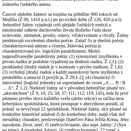
známeho ľudského autora.
Časové obdobie žalmov sa rozpína na približne 900 rokoch od
Mojžiša (Ž 90, 1410 p.n.l.) po po-exilnú dobu (Ž 126, 450 p.n.l).
Jednotlivé žalmy vyjadrujú celú plejádu ľudských emócií a
mnohoraké odtiene duchovného života Božieho ľudu skrze
uctievanie, zármutok, prosby, oslavy, vďakyvzdanie a chvály. Žalmy
predstavujú excelentnú zbierku poézie. Zatiaľ čo je dnešná poézia
charakterizovaná taktom a rýmom, židovská poézia je
charakterizovaná tzv. logickým paralelizmom. Medzi
najpoužívanejšie paralelizmy patria: (1) synonymný [myšlienka v
prvom riadku je podobne vyjadrená na druhom riadku, Ž 2,1]; (2)
protikladný [druhý riadok je v kontraste s prvým riadkom, Ž 1,6];
(3) vrcholný [druhý riadok a každý nasledovný berie myšlienku z
predošlého a umocní či povýši ju, Ž 29,1-2]; (4) chiastický či
introvertný [logické jednotky sú usporiadané do vzoru „A … B / B
… A“, Ž 1,2]. Niektoré žalmy sú v pôvodnej hebrejčine písané tzv.
„akrostichom“ (Ž 9; 10; 25; 34; 37; 111; 112; 119; 145), teda že prvé
písmeno prvého slova každého verša (alebo sekcie) sa začína inou
hebrejskou spoluhláskou, ktorá postupuje v abecednom poradí, až
pokiaľ sa nevyčerpá 22 spoluhlások. Niektoré žalmy, síce písané na
konkrétne historické udalosti či do konkrétnej doby, majú však tiež
mesiášsky charakter, predzvestujú čitateľovi Pána Ježiša Krista, Jeho
narodenie, život, smrť, či zmŕtvychvstanie, ako napr. žalmy: 2 (Syn
na tróne), 8 (posledný Adam), 16 (zmŕtvychvstanie), 22 (smrť a