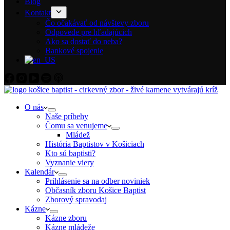
Blog
Kontakt
Čo očakávať od návštevy zboru
Odpovede pre hľadajúcich
Ako sa dostať do neba?
Bankové spojenie
O nás
Naše príbehy
Čomu sa venujeme
Mládež
História Baptistov v Košiciach
Kto sú baptisti?
Vyznanie viery
Kalendár
Prihlásenie sa na odber noviniek
Občasník zboru Košice Baptist
Zborový spravodaj
Kázne
Kázne zboru
Kázne mládeže