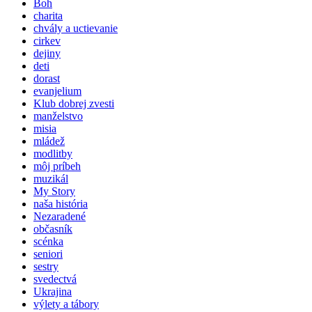
Boh
charita
chvály a uctievanie
cirkev
dejiny
deti
dorast
evanjelium
Klub dobrej zvesti
manželstvo
misia
mládež
modlitby
môj príbeh
muzikál
My Story
naša história
Nezaradené
občasník
scénka
seniori
sestry
svedectvá
Ukrajina
výlety a tábory