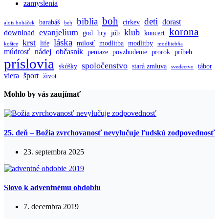
zamyslenia
boh
biblia
deti
dorast
barabáš
cirkev
alois boháček
beh
korona
evanjelium
klub
download
god
hry
jób
koncert
láska
krst
life
milosť
modlitba
modlitby
košice
modlitebňa
múdrosť
nádej
občasník
peniaze
povzbudenie
prorok
príbeh
príslovia
spoločenstvo
skúšky
stará zmluva
tábor
svedectvo
viera
šport
život
Mohlo by vás zaujímať
25. deň – Božia zvrchovanosť nevylučuje ľudskú zodpovednosť
23. septembra 2025
Slovo k adventnému obdobiu
7. decembra 2019