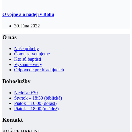
O vojne a o nádeji v Bohu
30. júna 2022
O nás
Naše príbehy
Čomu sa venujeme
Kto sú baptisti
Vyznanie viery
Odpovede pre hľadajúcich
Bohoslužby
Nedeľa 9:30
Štvrtok – 18:30 (biblická)
Piatok – 16:00 (dorast)
Piatok – 18:00 (mládež)
Kontakt
KOŠICE BAPTIST