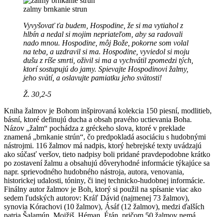
zalmy brnkanie strun
Vyvyšovať ťa budem, Hospodine, že si ma vytiahol z
hlbín a nedal si mojim nepriateľom, aby sa radovali
nado mnou. Hospodine, môj Bože, pokorne som volal
na teba, a uzdravil si ma. Hospodine, vyviedol si moju
dušu z ríše smrti, oživil si ma a vychvátil zpomedzi tých,
ktorí sostupujú do jamy. Spievajte Hospodinovi žalmy,
jeho svätí, a oslavujte pamiatku jeho svätosti!
Ž. 30,2-5
Kniha žalmov je Bohom inšpirovaná kolekcia 150 piesní, modlitieb,
básní, ktoré definujú ducha a obsah pravého uctievania Boha.
Názov „žalm“ pochádza z gréckeho slova, ktoré v preklade
znamená „brnkanie strún“, čo predpokladá asociáciu s hudobnými
nástrojmi. 116 žalmov má nadpis, ktorý hebrejské texty uvádzajú
ako súčasť veršov, tieto nadpisy boli pridané pravdepodobne krátko
po zostavení žalmu a obsahujú dôveryhodné informácie týkajúce sa
napr. sprievodného hudobného nástroja, autora, venovania,
historickej udalosti, tóniny, či inej technicko-hudobnej informácie.
Finálny autor žalmov je Boh, ktorý si použil na spísanie viac ako
sedem ľudských autorov: Kráľ Dávid (najmenej 73 žalmov),
synovia Kórachovi (10 žalmov), Ásáf (12 žalmov), medzi ďalších
patria Šalamún, Mojžiš, Héman, Étán, pričom 50 žalmov nemá