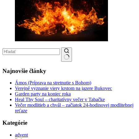
No results
Najnovšie články
Ámos (Príprava na stretnutie s Bohom)
Verejné vyznanie viery krstom na jazere Bukovec
Garden party na koniec roka
Heal Thy Soul – charitatívny večer v Tabačke
Večer modlitieb a chvál – začiatok 24-hodinovej modlitebnej
reťaze
Kategórie
advent