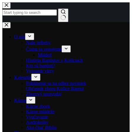
Skip to content
No results
O nás
Naše príbehy
Čomu sa venujeme
Mládež
História Baptistov v Košiciach
Kto sú baptisti?
Vyznanie viery
Kalendár
Prihlásenie sa na odber noviniek
Občasník zboru Košice Baptist
Zborový spravodaj
Kázne
Kázne zboru
Kázne mládeže
Vyučovanie
Audioknihy
Ako čítať Bibliu